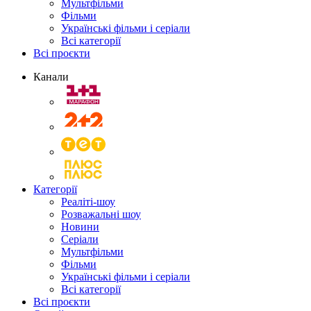
Мультфільми
Фільми
Українські фільми і серіали
Всі категорії
Всі проєкти
Канали
Категорії
Реаліті-шоу
Розважальні шоу
Новини
Серіали
Мультфільми
Фільми
Українські фільми і серіали
Всі категорії
Всі проєкти