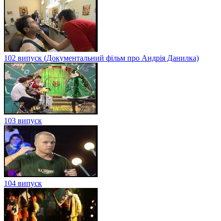
102 випуск (Документальний фільм про Андрія Данилка)
103 випуск
104 випуск