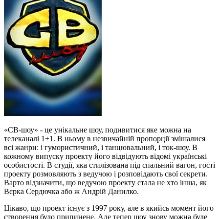
«СВ-шоу» - це унікальне шоу, подивитися яке можна на
телеканалі 1+1. В ньому в незвичайній пропорції змішалися
всі жанри: і гумористичний, і танцювальний, і ток-шоу. В
кожному випуску проекту його відвідують відомі українські
особистості. В студії, яка стилізована під спальний вагон, гості
проекту розмовляють з ведучою і розповідають свої секрети.
Варто відзначити, що ведучою проекту стала не хто інша, як
Вєрка Сердючка або ж Андрій Данилко.
Цікаво, що проект існує з 1997 року, але в якийсь момент його
створення було припинене. Але тепер шоу знову можна буде