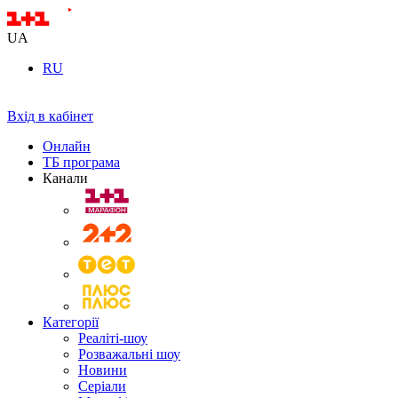
UA
RU
Вхід в кабінет
Онлайн
ТБ програма
Канали
Категорії
Реаліті-шоу
Розважальні шоу
Новини
Серіали