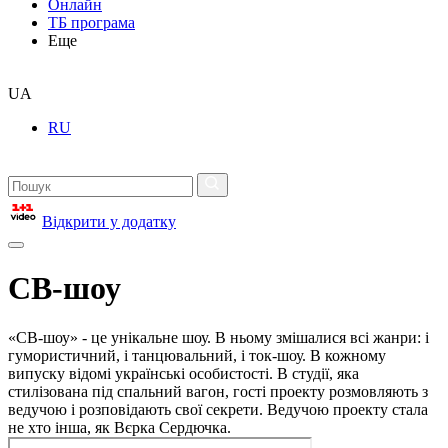
Онлайн
ТБ програма
Еще
UA
RU
Відкрити у додатку
СВ-шоу
«СВ-шоу» - це унікальне шоу. В ньому змішалися всі жанри: і
гумористичний, і танцювальний, і ток-шоу. В кожному
випуску відомі українські особистості. В студії, яка
стилізована під спальний вагон, гості проекту розмовляють з
ведучою і розповідають свої секрети. Ведучою проекту стала
не хто інша, як Вєрка Сердючка.