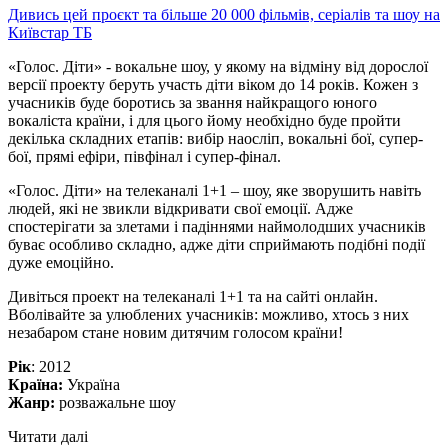
Дивись цей проєкт та більше 20 000 фільмів, серіалів та шоу на
Київстар ТБ
«Голос. Діти» - вокальне шоу, у якому на відміну від дорослої
версії проекту беруть участь діти віком до 14 років. Кожен з
учасників буде боротись за звання найкращого юного
вокаліста країни, і для цього йому необхідно буде пройти
декілька складних етапів: вибір наосліп, вокальні бої, супер-
бої, прямі ефіри, півфінал і супер-фінал.
«Голос. Діти» на телеканалі 1+1 – шоу, яке зворушить навіть
людей, які не звикли відкривати свої емоції. Адже
спостерігати за злетами і падіннями наймолодших учасників
буває особливо складно, адже діти сприймають подібні події
дуже емоційно.
Дивіться проект на телеканалі 1+1 та на сайті онлайн.
Вболівайте за улюблених учасників: можливо, хтось з них
незабаром стане новим дитячим голосом країни!
Рік
: 2012
Країна:
Україна
Жанр:
розважальне шоу
Читати далі