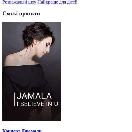
Розважальні шоу
Найкраще для дітей
Схожі проєкти
Концерт Джамали