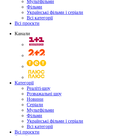
Мультфільми
Фільми
Українські фільми і серіали
Всі категорії
Всі проєкти
Канали
Категорії
Реаліті-шоу
Розважальні шоу
Новини
Серіали
Мультфільми
Фільми
Українські фільми і серіали
Всі категорії
Всі проєкти