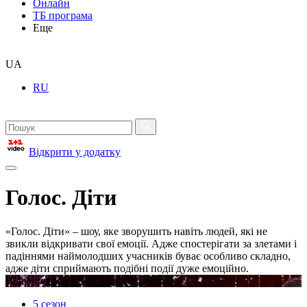
Онлайн
ТБ програма
Еще
UA
RU
Відкрити у додатку
Голос. Діти
«Голос. Діти» – шоу, яке зворушить навіть людей, які не
звикли відкривати свої емоції. Адже спостерігати за злетами і
падіннями наймолодших учасників буває особливо складно,
адже діти сприймають подібні події дуже емоційно.
Відео недоступне в вашому регіоні
5 сезон