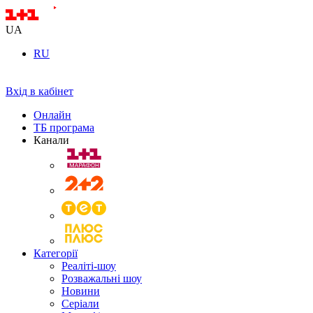
UA
RU
Вхід в кабінет
Онлайн
ТБ програма
Канали
Категорії
Реаліті-шоу
Розважальні шоу
Новини
Серіали