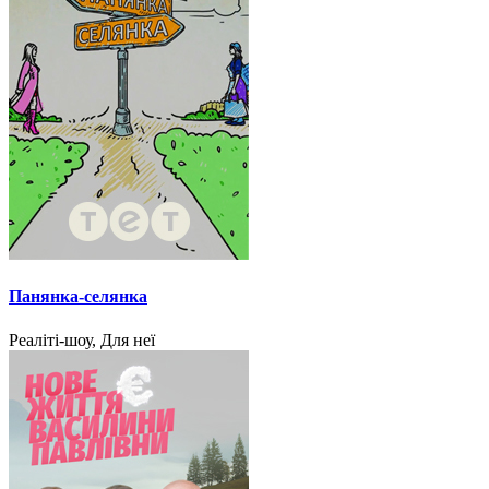
Панянка-селянка
Реаліті-шоу, Для неї