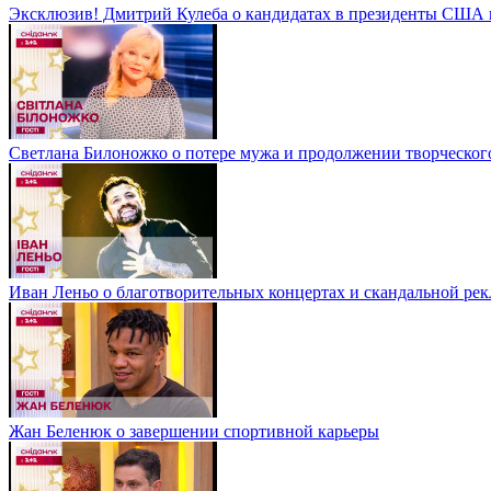
Эксклюзив! Дмитрий Кулеба о кандидатах в президенты США и
Светлана Билоножко о потере мужа и продолжении творческог
Иван Леньо о благотворительных концертах и скандальной р
Жан Беленюк о завершении спортивной карьеры