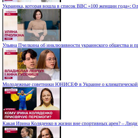
Украинка, которая вошла в список BBC «100 женщин года»: Ол
Ульяна Пчелкина об инклюзивности украинского общества и п
Молодежные советники ЮНИСЕФ в Украине о климатической
Какая Ирина Коляденко в жизни вне спортивных арен? – Люди