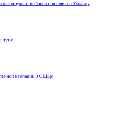
 как результат выборов повлияет на Украину
о пути!
екламной кампании 3 ОШБр!