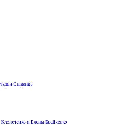
студии Сніданку
я Клопотенко и Елены Брайченко