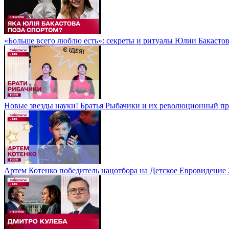
«Больше всего люблю есть»: секреты и ритуалы Юлии Бакастов
Новые звезды науки! Братья Рыбачики и их революционный про
Артем Котенко победитель нацотбора на Детское Евровидение