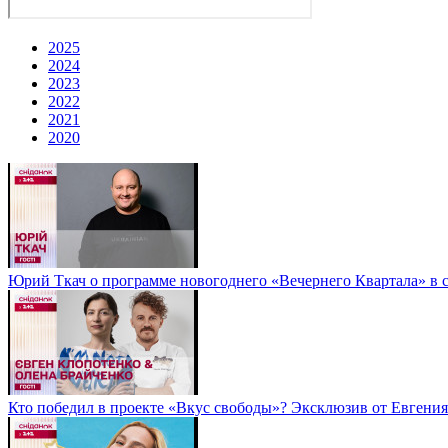
2025
2024
2023
2022
2021
2020
Юрий Ткач о программе новогоднего «Вечернего Квартала» в 
Кто победил в проекте «Вкус свободы»? Эксклюзив от Евгени