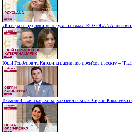
«Колядки і щедрівки мені дуже близькі»: ROXOLANA про свят
Юрій Горбунов та Катерина царик про прем'єру проєкту – “Різд
Важливо! Нові графіки відключення світла: Сергій Коваленко ро