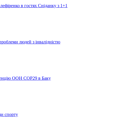
лефіренко в гостях Сніданку з 1+1
 проблеми людей з інвалідністю
ренцію ООН COP29 в Баку
ди спорту