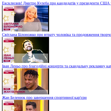
Ексклюзив! Дмитро Кулеба про кандидатів у президенти США та
Світлана Білоножко про втрату чоловіка та продовження творч
Іван Леньо про благодійні концерти та скандальну рекламну 
Жан Беленюк про завершення спортивної кар'єри