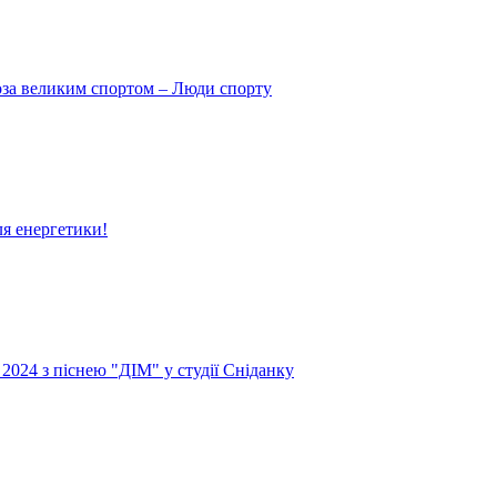
поза великим спортом – Люди спорту
ля енергетики!
024 з піснею "ДІМ" у студії Сніданку