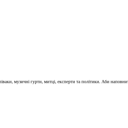
 співаки, музичні гурти, митці, експерти та політики. Аби напо