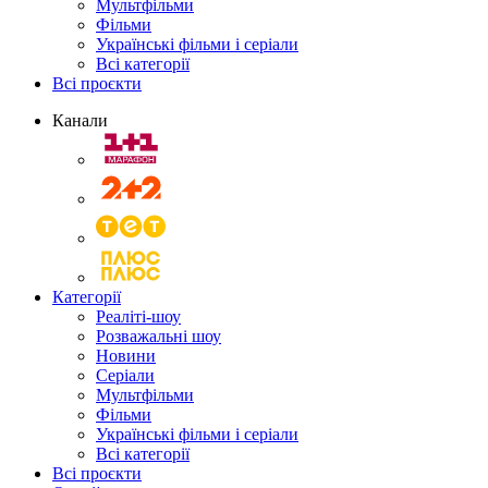
Мультфільми
Фільми
Українські фільми і серіали
Всі категорії
Всі проєкти
Канали
Категорії
Реаліті-шоу
Розважальні шоу
Новини
Серіали
Мультфільми
Фільми
Українські фільми і серіали
Всі категорії
Всі проєкти