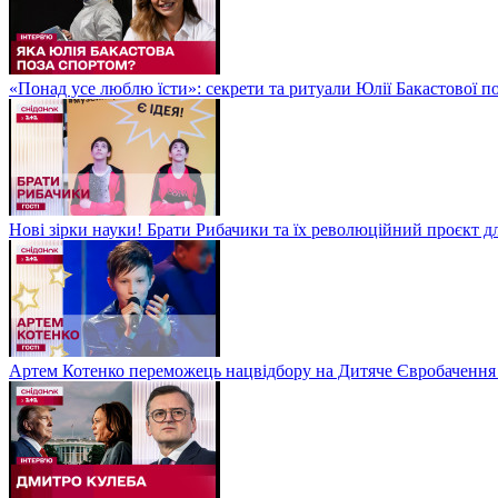
«Понад усе люблю їсти»: секрети та ритуали Юлії Бакастової 
Нові зірки науки! Брати Рибачики та їх революційний проєкт д
Артем Котенко переможець нацвідбору на Дитяче Євробачення 2