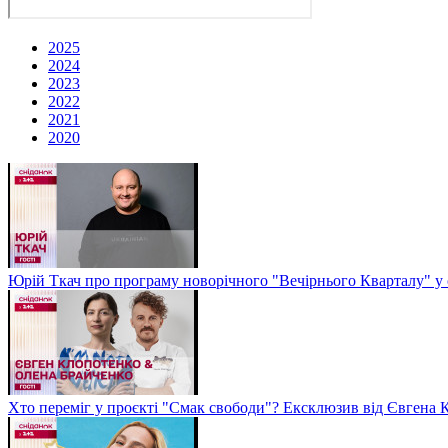
2025
2024
2023
2022
2021
2020
Юрій Ткач про програму новорічного "Вечірнього Кварталу" у 
Хто переміг у проєкті "Смак свободи"? Ексклюзив від Євгена