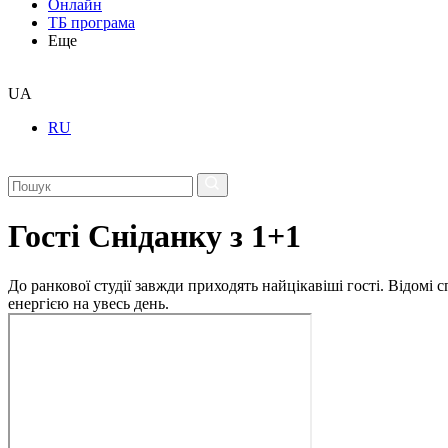
Онлайн
ТБ програма
Еще
UA
RU
Гості Сніданку з 1+1
До ранкової студії завжди приходять найцікавіші гості. Відомі
енергією на увесь день.