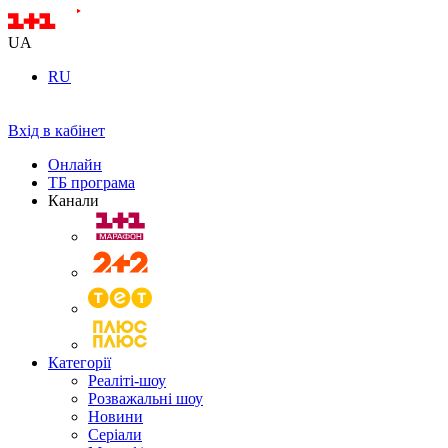
UA
RU
Вхід в кабінет
Онлайн
ТБ програма
Канали
Категорії
Реаліті-шоу
Розважальні шоу
Новини
Серіали