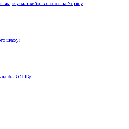
 як результат виборів вплине на Україну
ого шляху!
кампанію 3 ОШБр!