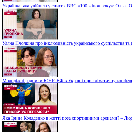
Українка, яка увійшла у список BBC «100 жінок року»: Ольга О
Уляна Пчолкіна про інклюзивність українського суспільства та
Молодіжні радники ЮНІСЕФ в Україні про кліматичну конфе
Яка Ірина Коляденко в житті поза спортивними аренами? – Лю