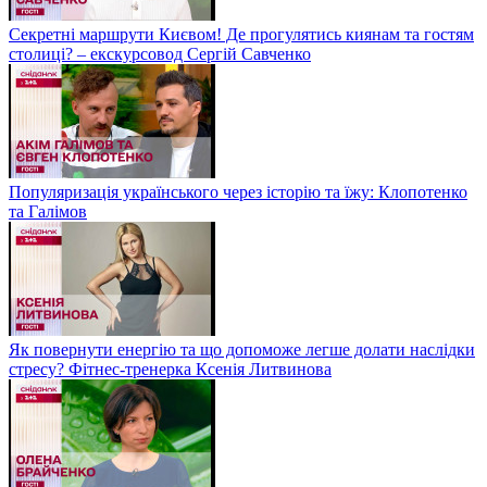
Секретні маршрути Києвом! Де прогулятись киянам та гостям
столиці? – екскурсовод Сергій Савченко
Популяризація українського через історію та їжу: Клопотенко
та Галімов
Як повернути енергію та що допоможе легше долати наслідки
стресу? Фітнес-тренерка Ксенія Литвинова