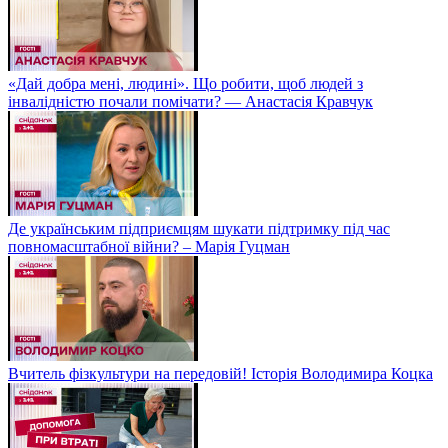
«Дай добра мені, людині». Що робити, щоб людей з
інвалідністю почали помічати? — Анастасія Кравчук
Де українським підприємцям шукати підтримку під час
повномасштабної війни? – Марія Гуцман
Вчитель фізкультури на передовій! Історія Володимира Коцка