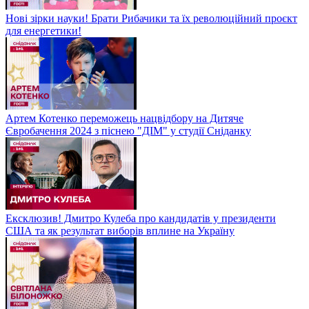
Нові зірки науки! Брати Рибачики та їх революційний проєкт
для енергетики!
Артем Котенко переможець нацвідбору на Дитяче
Євробачення 2024 з піснею "ДІМ" у студії Сніданку
Ексклюзив! Дмитро Кулеба про кандидатів у президенти
США та як результат виборів вплине на Україну