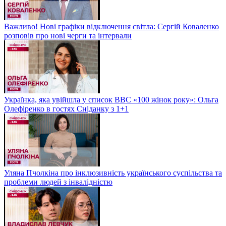
Важливо! Нові графіки відключення світла: Сергій Коваленко
розповів про нові черги та інтервали
Українка, яка увійшла у список BBC «100 жінок року»: Ольга
Олефіренко в гостях Сніданку з 1+1
Уляна Пчолкіна про інклюзивність українського суспільства та
проблеми людей з інвалідністю