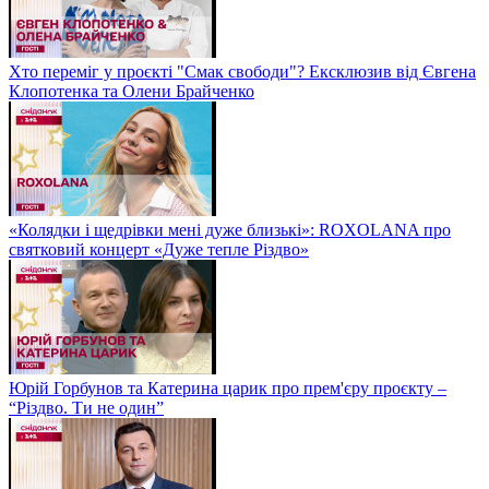
Хто переміг у проєкті "Смак свободи"? Ексклюзив від Євгена
Клопотенка та Олени Брайченко
«Колядки і щедрівки мені дуже близькі»: ROXOLANA про
святковий концерт «Дуже тепле Різдво»
Юрій Горбунов та Катерина царик про прем'єру проєкту –
“Різдво. Ти не один”