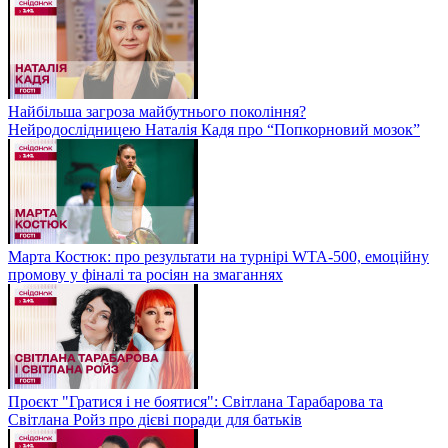
Найбільша загроза майбутнього покоління?
Нейродослідницею Наталія Кадя про “Попкорновий мозок”
Марта Костюк: про результати на турнірі WTA-500, емоційну
промову у фіналі та росіян на змаганнях
Проєкт "Гратися і не боятися": Світлана Тарабарова та
Світлана Ройз про дієві поради для батьків