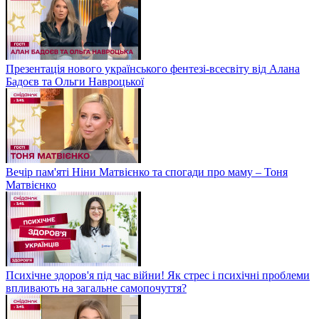
Презентація нового українського фентезі-всесвіту від Алана
Бадоєв та Ольги Навроцької
Вечір пам'яті Ніни Матвієнко та спогади про маму – Тоня
Матвієнко
Психічне здоров'я під час війни! Як стрес і психічні проблеми
впливають на загальне самопочуття?