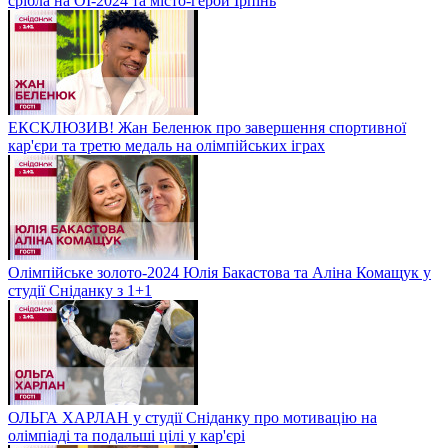
срібла на ОІ-2024 та місто-герой Ірпінь
ЕКСКЛЮЗИВ! Жан Беленюк про завершення спортивної
кар'єри та третю медаль на олімпійських іграх
Олімпійське золото-2024 Юлія Бакастова та Аліна Комащук у
студії Сніданку з 1+1
ОЛЬГА ХАРЛАН у студії Сніданку про мотивацію на
олімпіаді та подальші цілі у кар'єрі