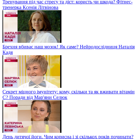
Тренування під час стресу та дієт: користь чи шкода? Фітнес-
тренерка Ксенія Літвінова
Брехня вбиває наш мозок! Як саме? Нейродослідниця Наталія
Кадя
Секрет міцного імунітету: кому, скільки та як вживати вітамін
С? Поради від Мар'яни Селюк
День дитячої йоги. Чим корисна і зі скількох років починати?