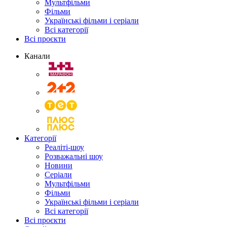
Мультфільми
Фільми
Українські фільми і серіали
Всі категорії
Всі проєкти
Канали
Категорії
Реаліті-шоу
Розважальні шоу
Новини
Серіали
Мультфільми
Фільми
Українські фільми і серіали
Всі категорії
Всі проєкти