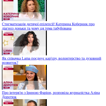
Стигматизація дитячої епілепсії! Катерина Коберник про
діагноз доньки та чому ця тема табуйована
Як співачка Lama поєднує кар'єру, волонтерство та духовний
розвиток?
Про інтерв'ю з Іриною Фаріон, розповіла журналістка Аліна
Доротюк