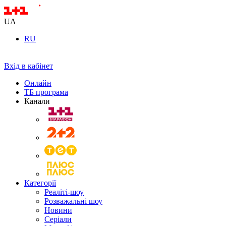
UA
RU
Вхід в кабінет
Онлайн
ТБ програма
Канали
Категорії
Реаліті-шоу
Розважальні шоу
Новини
Серіали