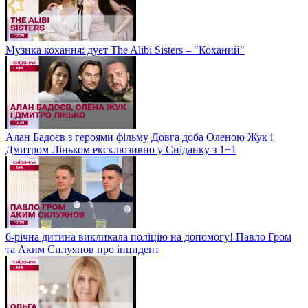
Музика кохання: дует The Alibi Sisters – "Коханий"
Алан Бадоєв з героями фільму Довга доба Оленою Жук і
Дмитром Ліньком ексклюзивно у Сніданку з 1+1
6-річна дитина викликала поліцію на допомогу! Павло Гром
та Аким Силуянов про інцидент