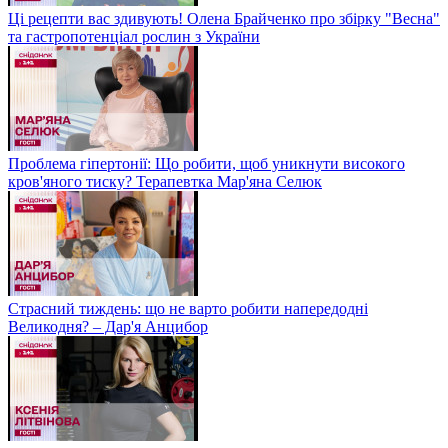
Ці рецепти вас здивують! Олена Брайченко про збірку "Весна"
та гастропотенціал рослин з України
Проблема гіпертонії: Що робити, щоб уникнути високого
кров'яного тиску? Терапевтка Мар'яна Селюк
Страсний тиждень: що не варто робити напередодні
Великодня? – Дар'я Анцибор