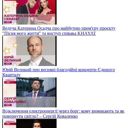
Ведуча Катерина Осадча про майбутню прем'єру проєкту
"Пісня мого життя" та виступ співака KHAYAT
Юрій Великий про весняні благодійні концерти Єдиного
Кварталу
Відключення електроенергії через борг: кому вимикають та як
повернути світло? – Сергій Коваленко