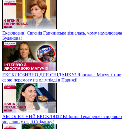
Ексклюзив! Євгенія Гапчинська зізналась, чому намалювала
Буданова!
ЕКСКЛЮЗИВНО ДЛЯ СНІДАНКУ! Ярослава Магучіх про
свою перемогу на олімпіаді в Парижі!
АБСОЛЮТНИЙ ЕКСКЛЮЗИВ! Ірина Геращенко з першою
медаллю у стдії Сніданку!