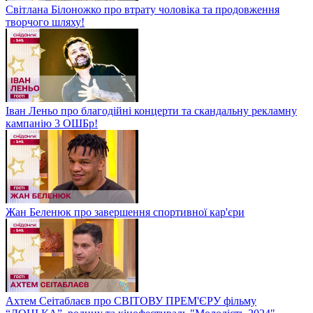
Світлана Білоножко про втрату чоловіка та продовження
творчого шляху!
Іван Леньо про благодійні концерти та скандальну рекламну
кампанію 3 ОШБр!
Жан Беленюк про завершення спортивної кар'єри
Ахтем Сеітаблаєв про СВІТОВУ ПРЕМ'ЄРУ фільму