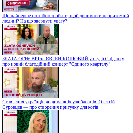
Що найперше потрібно зробити, щоб допомогти непритомній
людині? На що звернути увагу?
ЗЛАТА ОГНЄВІЧ та ЄВГЕН КОШОВИЙ у студії Сніданку
про новий благодійний концерт "Єдиного кварталу"
Ставлення українців до домашніх улюбленців. Олексій
Суровцев — про створення притулку для котів