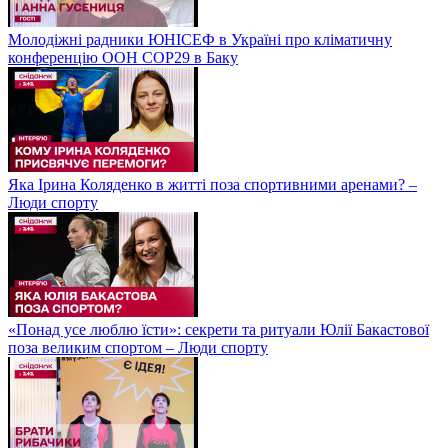
Молодіжні радники ЮНІСЕФ в Україні про кліматичну
конференцію ООН COP29 в Баку
Яка Ірина Коляденко в житті поза спортивними аренами? –
Люди спорту
«Понад усе люблю їсти»: секрети та ритуали Юлії Бакастової
поза великим спортом – Люди спорту