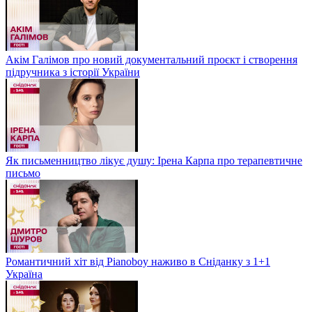
Акім Галімов про новий документальний проєкт і створення
підручника з історії України
Як письменництво лікує душу: Ірена Карпа про терапевтичне
письмо
Романтичний хіт від Pianoboy наживо в Сніданку з 1+1
Україна