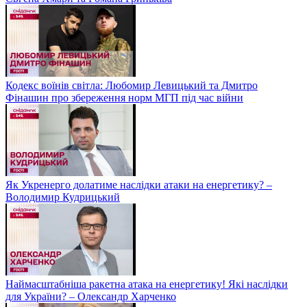
Кодекс воїнів світла: Любомир Левицький та Дмитро
Фінашин про збереження норм МГП під час війни
Як Укренерго долатиме наслідки атаки на енергетику? –
Володимир Кудрицький
Наймасштабніша ракетна атака на енергетику! Які наслідки
для України? – Олександр Харченко