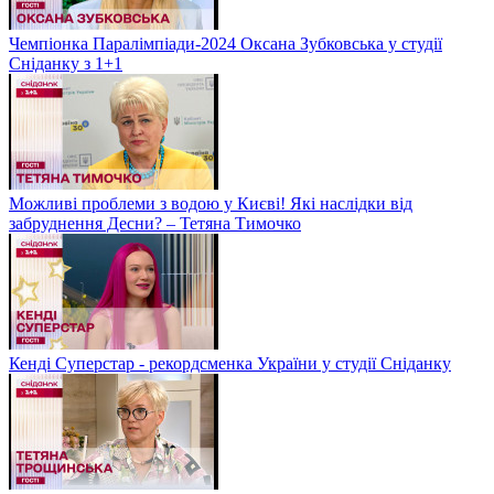
Чемпіонка Паралімпіади-2024 Оксана Зубковська у студії
Сніданку з 1+1
Можливі проблеми з водою у Києві! Які наслідки від
забруднення Десни? – Тетяна Тимочко
Кенді Суперстар - рекордсменка України у студії Сніданку