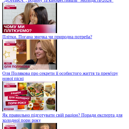
“ДОНЬКА”, родину та кінофестиваль "Молодість-2024"
Плітки. Погана звичка чи природна потреба?
Оля Полякова про секрети її особистого життя та прем'єру
нової пісні
Як правильно підготувати свій раціон? Поради експерта для
холодної пори року