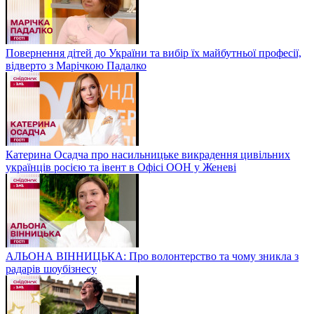
Повернення дітей до України та вибір їх майбутньої професії,
відверто з Марічкою Падалко
Катерина Осадча про насильницьке викрадення цивільних
українців росією та івент в Офісі ООН у Женеві
АЛЬОНА ВІННИЦЬКА: Про волонтерство та чому зникла з
радарів шоубізнесу