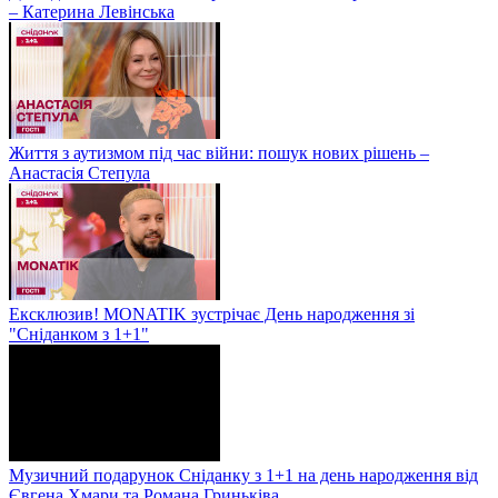
– Катерина Левінська
Життя з аутизмом під час війни: пошук нових рішень –
Анастасія Степула
Ексклюзив! MONATIK зустрічає День народження зі
"Сніданком з 1+1"
Музичний подарунок Сніданку з 1+1 на день народження від
Євгена Хмари та Романа Гриньківа