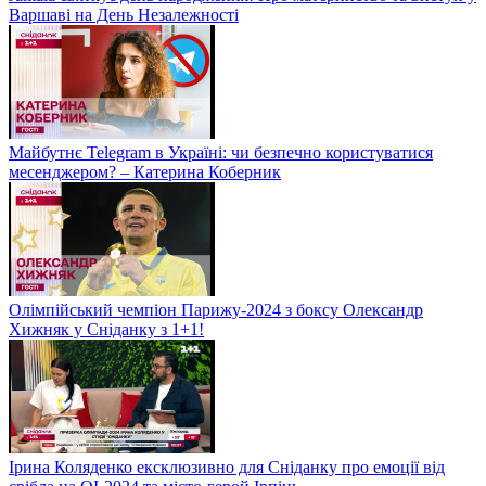
Варшаві на День Незалежності
Майбутнє Telegram в Україні: чи безпечно користуватися
месенджером? – Катерина Коберник
Олімпійський чемпіон Парижу-2024 з боксу Олександр
Хижняк у Сніданку з 1+1!
Ірина Коляденко ексклюзивно для Сніданку про емоції від