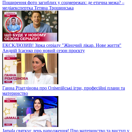
Поширення фото загиблих у соцмережах: де етична межа? –
медіаекспертка Тетяна Трощинська
ЕКСКЛЮЗИВ! Зірка серіалу "Жіночий лікар. Нове життя"
Андрій Ісаєнко про новий сезон проєкту
Ганна Різатдінова про Олімпійські ігри, професійні плани та
материнство
Jamala святкує день народження! Про материнство та виступ у