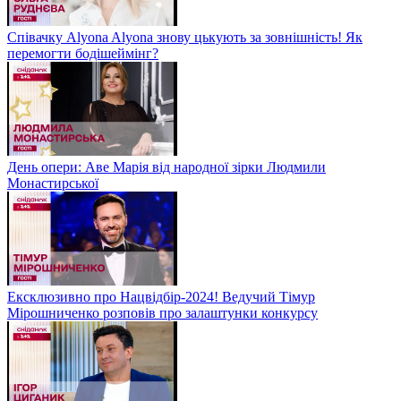
Співачку Alyona Alyona знову цькують за зовнішність! Як
перемогти бодішеймінг?
День опери: Аве Марія від народної зірки Людмили
Монастирської
Ексклюзивно про Нацвідбір-2024! Ведучий Тімур
Мірошниченко розповів про залаштунки конкурсу