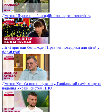
Дмитро Шуров про благодійні концерти і творчість
Літні пригоди без шкоди! Правила поведінки для дітей у
формі гри!
Дмитро Кулеба про нову книгу, Глобальний саміт миру та
надання Україні систем ППО