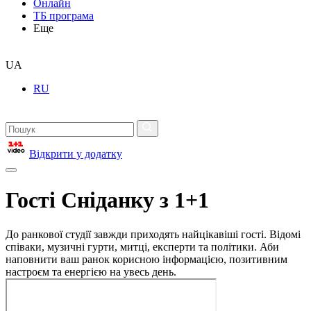
Онлайн
ТБ програма
Еще
UA
RU
Відкрити у додатку
Гості Сніданку з 1+1
До ранкової студії завжди приходять найцікавіші гості. Відомі
співаки, музичні гурти, митці, експерти та політики. Аби
наповнити ваш ранок корисною інформацією, позитивним
настроєм та енергією на увесь день.