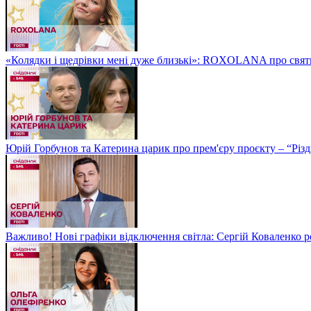
«Колядки і щедрівки мені дуже близькі»: ROXOLANA про свят
Юрій Горбунов та Катерина царик про прем'єру проєкту – “Різд
Важливо! Нові графіки відключення світла: Сергій Коваленко ро