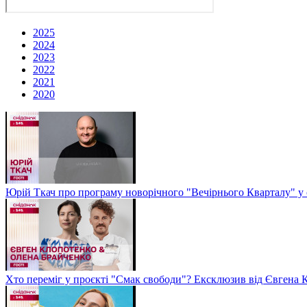
2025
2024
2023
2022
2021
2020
Юрій Ткач про програму новорічного "Вечірнього Кварталу" у 
Хто переміг у проєкті "Смак свободи"? Ексклюзив від Євгена