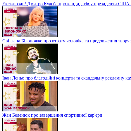
Ексклюзив! Дмитро Кулеба про кандидатів у президенти США та
Світлана Білоножко про втрату чоловіка та продовження творч
Іван Леньо про благодійні концерти та скандальну рекламну 
Жан Беленюк про завершення спортивної кар'єри