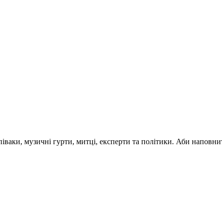
 співаки, музичні гурти, митці, експерти та політики. Аби напо