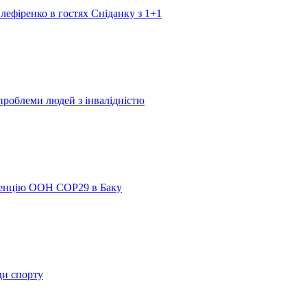
лефіренко в гостях Сніданку з 1+1
 проблеми людей з інвалідністю
ренцію ООН COP29 в Баку
ди спорту