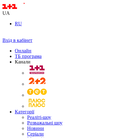
UA
RU
Вхід в кабінет
Онлайн
ТБ програма
Канали
Категорії
Реаліті-шоу
Розважальні шоу
Новини
Серіали