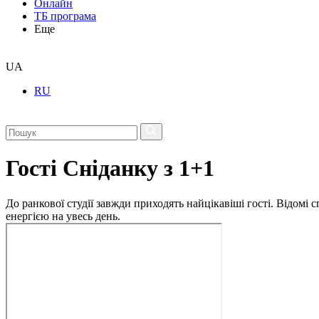
Онлайн
ТБ програма
Еще
UA
RU
Гості Сніданку з 1+1
До ранкової студії завжди приходять найцікавіші гості. Відомі
енергією на увесь день.