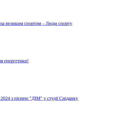
поза великим спортом – Люди спорту
ля енергетики!
024 з піснею "ДІМ" у студії Сніданку