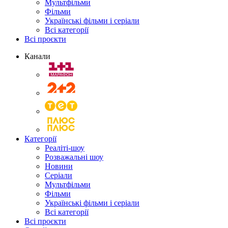
Мультфільми
Фільми
Українські фільми і серіали
Всі категорії
Всі проєкти
Канали
Категорії
Реаліті-шоу
Розважальні шоу
Новини
Серіали
Мультфільми
Фільми
Українські фільми і серіали
Всі категорії
Всі проєкти