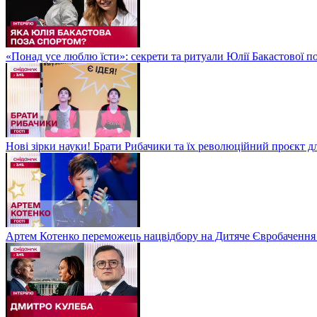
«Понад усе люблю їсти»: секрети та ритуали Юлії Бакастової 
Нові зірки науки! Брати Рибачики та їх революційний проєкт д
Артем Котенко переможець нацвідбору на Дитяче Євробачення 2