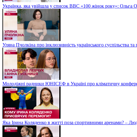
Українка, яка увійшла у список BBC «100 жінок року»: Ольга О
Уляна Пчолкіна про інклюзивність українського суспільства та
Молодіжні радники ЮНІСЕФ в Україні про кліматичну конфе
Яка Ірина Коляденко в житті поза спортивними аренами? – Лю