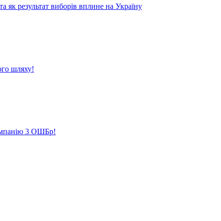
 як результат виборів вплине на Україну
ого шляху!
кампанію 3 ОШБр!