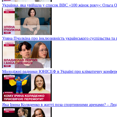
Українка, яка увійшла у список BBC «100 жінок року»: Ольга О
Уляна Пчолкіна про інклюзивність українського суспільства та
Молодіжні радники ЮНІСЕФ в Україні про кліматичну конфе
Яка Ірина Коляденко в житті поза спортивними аренами? – Лю