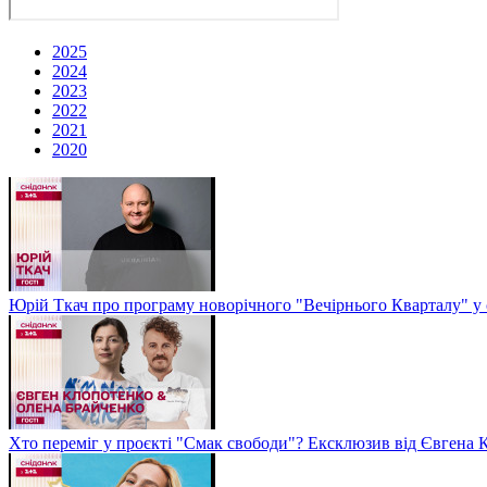
2025
2024
2023
2022
2021
2020
Юрій Ткач про програму новорічного "Вечірнього Кварталу" у 
Хто переміг у проєкті "Смак свободи"? Ексклюзив від Євгена