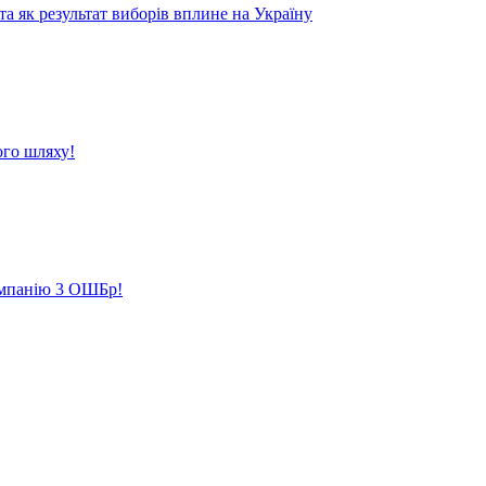
 як результат виборів вплине на Україну
ого шляху!
кампанію 3 ОШБр!