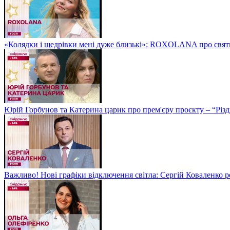
«Колядки і щедрівки мені дуже близькі»: ROXOLANA про свят
Юрій Горбунов та Катерина царик про прем'єру проєкту – “Різд
Важливо! Нові графіки відключення світла: Сергій Коваленко ро