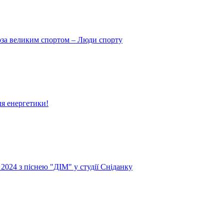
поза великим спортом – Люди спорту
ля енергетики!
024 з піснею "ДІМ" у студії Сніданку