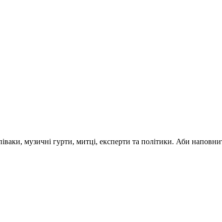
 співаки, музичні гурти, митці, експерти та політики. Аби напо