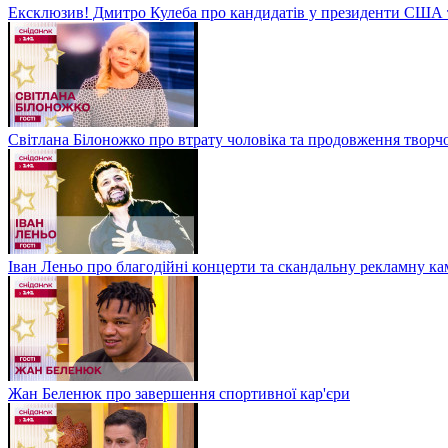
Ексклюзив! Дмитро Кулеба про кандидатів у президенти США та
Світлана Білоножко про втрату чоловіка та продовження творч
Іван Леньо про благодійні концерти та скандальну рекламну 
Жан Беленюк про завершення спортивної кар'єри