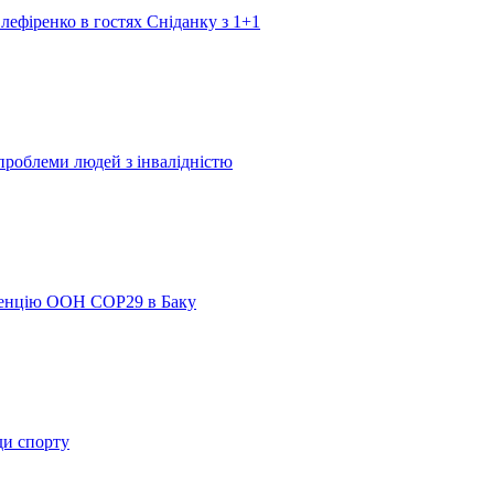
лефіренко в гостях Сніданку з 1+1
 проблеми людей з інвалідністю
ренцію ООН COP29 в Баку
ди спорту