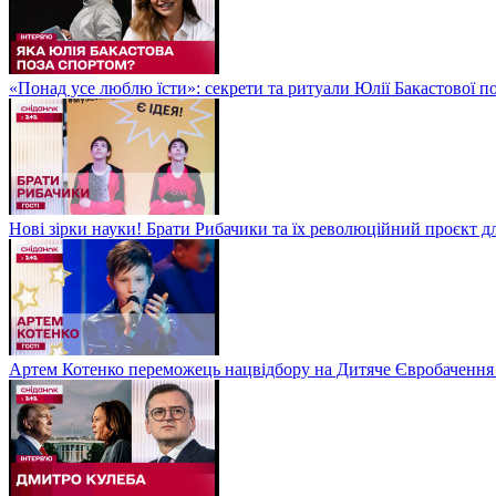
«Понад усе люблю їсти»: секрети та ритуали Юлії Бакастової 
Нові зірки науки! Брати Рибачики та їх революційний проєкт д
Артем Котенко переможець нацвідбору на Дитяче Євробачення 2