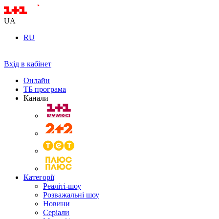
UA
RU
Вхід в кабінет
Онлайн
ТБ програма
Канали
Категорії
Реаліті-шоу
Розважальні шоу
Новини
Серіали