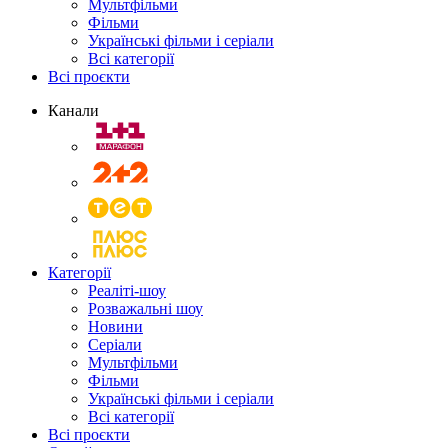
Мультфільми
Фільми
Українські фільми і серіали
Всі категорії
Всі проєкти
Канали
Категорії
Реаліті-шоу
Розважальні шоу
Новини
Серіали
Мультфільми
Фільми
Українські фільми і серіали
Всі категорії
Всі проєкти