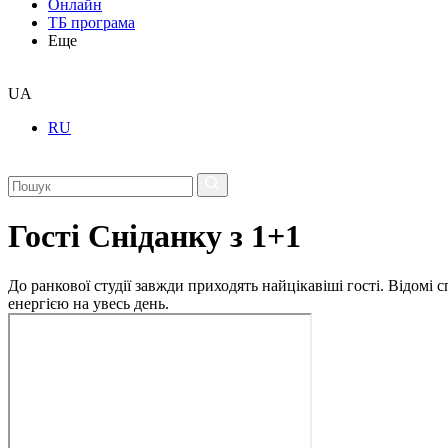
Онлайн
ТБ програма
Еще
UA
RU
Гості Сніданку з 1+1
До ранкової студії завжди приходять найцікавіші гості. Відомі
енергією на увесь день.