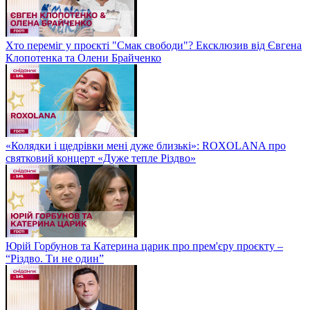
Хто переміг у проєкті "Смак свободи"? Ексклюзив від Євгена
Клопотенка та Олени Брайченко
«Колядки і щедрівки мені дуже близькі»: ROXOLANA про
святковий концерт «Дуже тепле Різдво»
Юрій Горбунов та Катерина царик про прем'єру проєкту –
“Різдво. Ти не один”