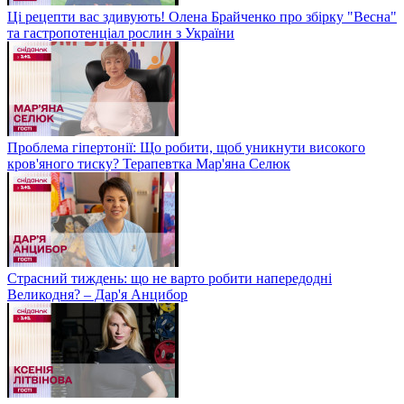
Ці рецепти вас здивують! Олена Брайченко про збірку "Весна"
та гастропотенціал рослин з України
Проблема гіпертонії: Що робити, щоб уникнути високого
кров'яного тиску? Терапевтка Мар'яна Селюк
Страсний тиждень: що не варто робити напередодні
Великодня? – Дар'я Анцибор