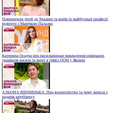
Повернення дітей до України та вибір їх майбутньої професії,
відверто з Марічкою Падалко
Катерина Осадча про насильницьке викрадення цивільних
українців росією та івент в Офісі ООН у Женеві
АЛЬОНА ВІННИЦЬКА: Про волонтерство та чому зникла з
радарів шоубізнесу