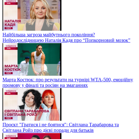
Найбільша загроза майбутнього покоління?
Нейродослідницею Наталія Кадя про “Попкорновий мозок”
Марта Костюк: про результати на турнірі WTA-500, емоційну
промову у фіналі та росіян на змаганнях
Проєкт "Гратися і не боятися": Світлана Тарабарова та
Світлана Ройз про дієві поради для батьків