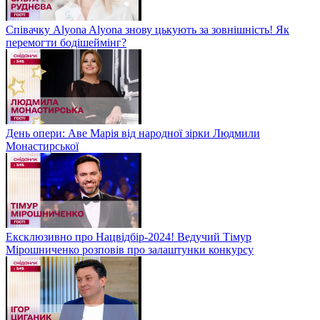
Співачку Alyona Alyona знову цькують за зовнішність! Як
перемогти бодішеймінг?
День опери: Аве Марія від народної зірки Людмили
Монастирської
Ексклюзивно про Нацвідбір-2024! Ведучий Тімур
Мірошниченко розповів про залаштунки конкурсу