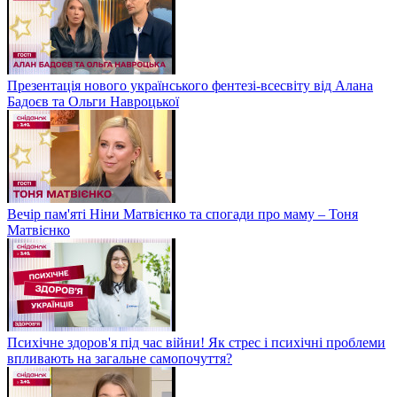
Презентація нового українського фентезі-всесвіту від Алана
Бадоєв та Ольги Навроцької
Вечір пам'яті Ніни Матвієнко та спогади про маму – Тоня
Матвієнко
Психічне здоров'я під час війни! Як стрес і психічні проблеми
впливають на загальне самопочуття?