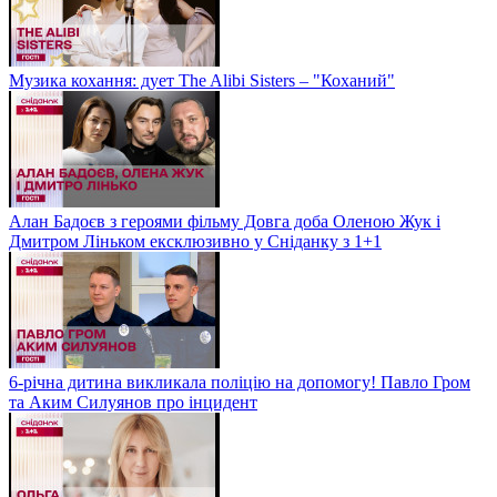
Музика кохання: дует The Alibi Sisters – "Коханий"
Алан Бадоєв з героями фільму Довга доба Оленою Жук і
Дмитром Ліньком ексклюзивно у Сніданку з 1+1
6-річна дитина викликала поліцію на допомогу! Павло Гром
та Аким Силуянов про інцидент