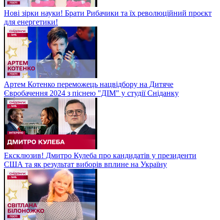
Нові зірки науки! Брати Рибачики та їх революційний проєкт
для енергетики!
Артем Котенко переможець нацвідбору на Дитяче
Євробачення 2024 з піснею "ДІМ" у студії Сніданку
Ексклюзив! Дмитро Кулеба про кандидатів у президенти
США та як результат виборів вплине на Україну