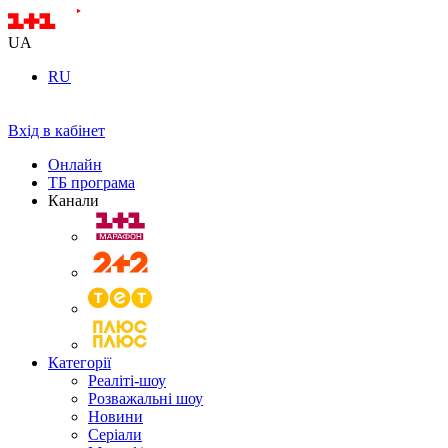
UA
RU
Вхід в кабінет
Онлайн
ТБ програма
Канали
Категорії
Реаліті-шоу
Розважальні шоу
Новини
Серіали