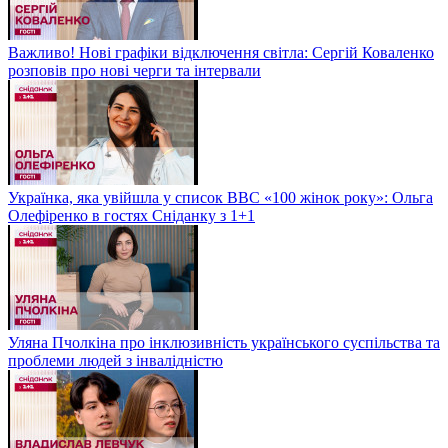
Важливо! Нові графіки відключення світла: Сергій Коваленко
розповів про нові черги та інтервали
Українка, яка увійшла у список BBC «100 жінок року»: Ольга
Олефіренко в гостях Сніданку з 1+1
Уляна Пчолкіна про інклюзивність українського суспільства та
проблеми людей з інвалідністю