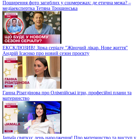
Поширення фото загиблих у соцмережах: де етична межа? –
медіаекспертка Тетяна Трощинська
ЕКСКЛЮЗИВ! Зірка серіалу "Жіночий лікар. Нове життя"
Андрій Ісаєнко про новий сезон проєкту
Ганна Різатдінова про Олімпійські ігри, професійні плани та
материнство
Jamala святкує день народження! Про материнство та виступ у