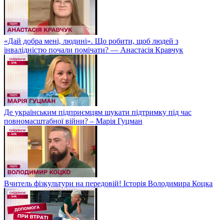
«Дай добра мені, людині». Що робити, щоб людей з
інвалідністю почали помічати? — Анастасія Кравчук
Де українським підприємцям шукати підтримку під час
повномасштабної війни? – Марія Гуцман
Вчитель фізкультури на передовій! Історія Володимира Коцка