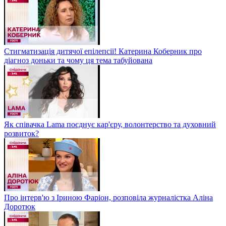
Стигматизація дитячої епілепсії! Катерина Коберник про
діагноз доньки та чому ця тема табуйована
Як співачка Lama поєднує кар'єру, волонтерство та духовний
розвиток?
Про інтерв'ю з Іриною Фаріон, розповіла журналістка Аліна
Доротюк