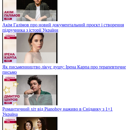
Акім Галімов про новий документальний проєкт і створення
підручника з історії України
Як письменництво лікує душу: Ірена Карпа про терапевтичне
письмо
Романтичний хіт від Pianoboy наживо в Сніданку з 1+1
Україна