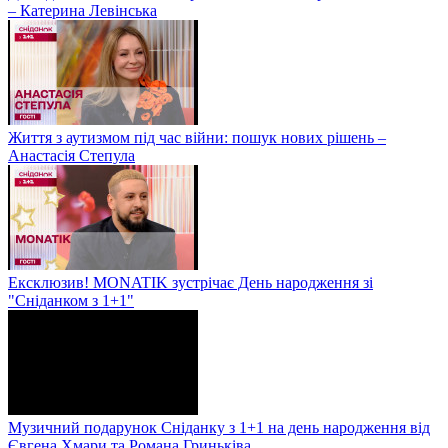
– Катерина Левінська
Життя з аутизмом під час війни: пошук нових рішень –
Анастасія Степула
Ексклюзив! MONATIK зустрічає День народження зі
"Сніданком з 1+1"
Музичний подарунок Сніданку з 1+1 на день народження від
Євгена Хмари та Романа Гриньківа