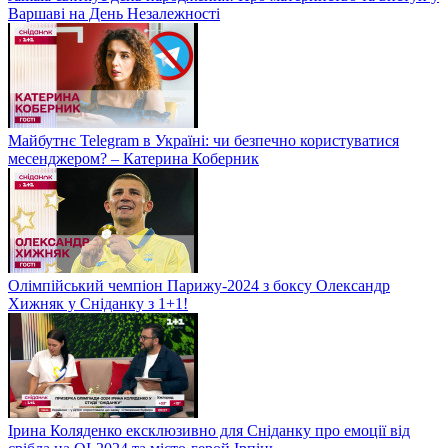
Варшаві на День Незалежності
Майбутнє Telegram в Україні: чи безпечно користуватися
месенджером? – Катерина Коберник
Олімпійський чемпіон Парижу-2024 з боксу Олександр
Хижняк у Сніданку з 1+1!
Ірина Коляденко ексклюзивно для Сніданку про емоції від