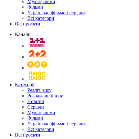
Мультфільми
Фільми
Українські фільми і серіали
Всі категорії
Всі проєкти
Канали
Категорії
Реаліті-шоу
Розважальні шоу
Новини
Серіали
Мультфільми
Фільми
Українські фільми і серіали
Всі категорії
Всі проєкти