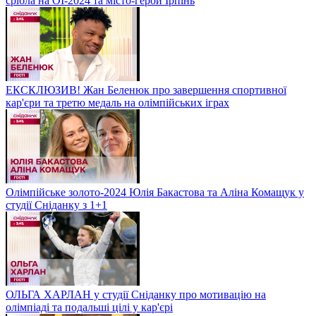
срібла на ОІ-2024 та місто-герой Ірпінь
ЕКСКЛЮЗИВ! Жан Беленюк про завершення спортивної
кар'єри та третю медаль на олімпійських іграх
Олімпійське золото-2024 Юлія Бакастова та Аліна Комащук у
студії Сніданку з 1+1
ОЛЬГА ХАРЛАН у студії Сніданку про мотивацію на
олімпіаді та подальші цілі у кар'єрі