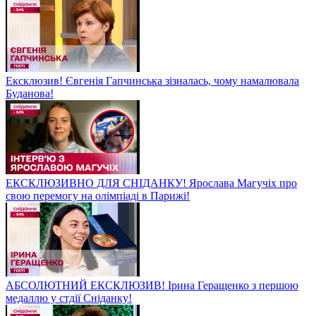
Ексклюзив! Євгенія Гапчинська зізналась, чому намалювала
Буданова!
ЕКСКЛЮЗИВНО ДЛЯ СНІДАНКУ! Ярослава Магучіх про
свою перемогу на олімпіаді в Парижі!
АБСОЛЮТНИЙ ЕКСКЛЮЗИВ! Ірина Геращенко з першою
медаллю у стдії Сніданку!