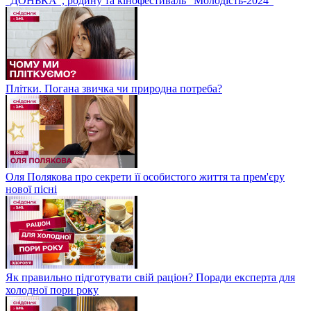
“ДОНЬКА”, родину та кінофестиваль "Молодість-2024"
Плітки. Погана звичка чи природна потреба?
Оля Полякова про секрети її особистого життя та прем'єру
нової пісні
Як правильно підготувати свій раціон? Поради експерта для
холодної пори року