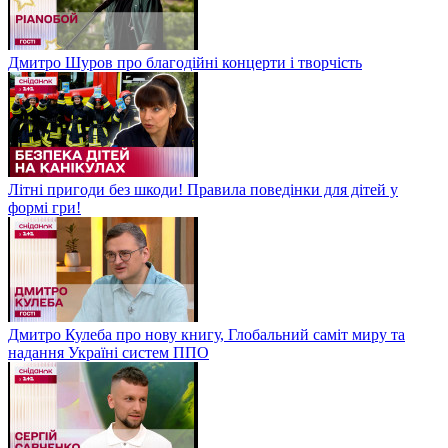
Дмитро Шуров про благодійні концерти і творчість
Літні пригоди без шкоди! Правила поведінки для дітей у
формі гри!
Дмитро Кулеба про нову книгу, Глобальний саміт миру та
надання Україні систем ППО