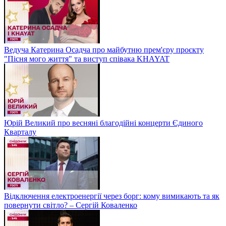
Ведуча Катерина Осадча про майбутню прем'єру проєкту
"Пісня мого життя" та виступ співака KHAYAT
Юрій Великий про весняні благодійні концерти Єдиного
Кварталу
Відключення електроенергії через борг: кому вимикають та як
повернути світло? – Сергій Коваленко