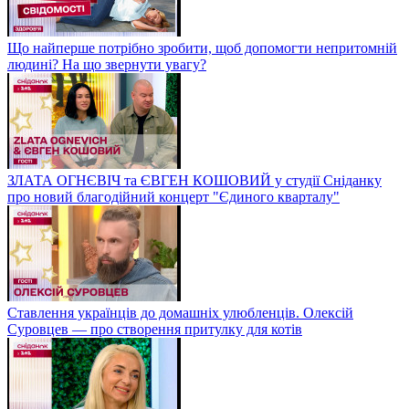
Що найперше потрібно зробити, щоб допомогти непритомній
людині? На що звернути увагу?
ЗЛАТА ОГНЄВІЧ та ЄВГЕН КОШОВИЙ у студії Сніданку
про новий благодійний концерт "Єдиного кварталу"
Ставлення українців до домашніх улюбленців. Олексій
Суровцев — про створення притулку для котів