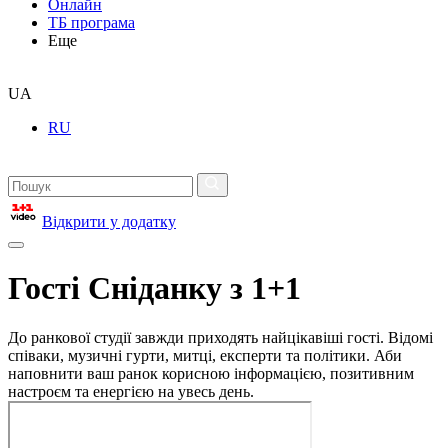
Онлайн
ТБ програма
Еще
UA
RU
Відкрити у додатку
Гості Сніданку з 1+1
До ранкової студії завжди приходять найцікавіші гості. Відомі
співаки, музичні гурти, митці, експерти та політики. Аби
наповнити ваш ранок корисною інформацією, позитивним
настроєм та енергією на увесь день.