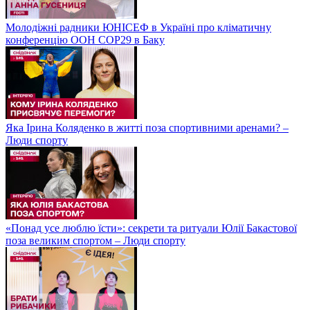
Молодіжні радники ЮНІСЕФ в Україні про кліматичну
конференцію ООН COP29 в Баку
Яка Ірина Коляденко в житті поза спортивними аренами? –
Люди спорту
«Понад усе люблю їсти»: секрети та ритуали Юлії Бакастової
поза великим спортом – Люди спорту