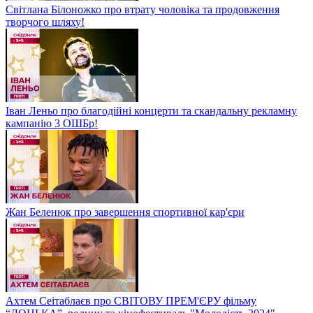
Світлана Білоножко про втрату чоловіка та продовження
творчого шляху!
Іван Леньо про благодійні концерти та скандальну рекламну
кампанію 3 ОШБр!
Жан Беленюк про завершення спортивної кар'єри
Ахтем Сеітаблаєв про СВІТОВУ ПРЕМ'ЄРУ фільму