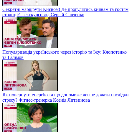
Секретні маршрути Києвом! Де прогулятись киянам та гостям
столиці? – екскурсовод Сергій Савченко
Популяризація українського через історію та їжу: Клопотенко
та Галімов
Як повернути енергію та що допоможе легше долати наслідки
стресу? Фітнес-тренерка Ксенія Литвинова