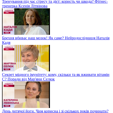
Тренування під час стресу та дієт: користь чи шкода? Фітнес-
тренерка Ксенія Літвінова
Брехня вбиває наш мозок! Як саме? Нейродослідниця Наталія
Кадя
Секрет міцного імунітету: кому, скільки та як вживати вітамін
С? Поради від Мар'яни Селюк
День дитячої йоги. Чим корисна і зі скількох років починати?