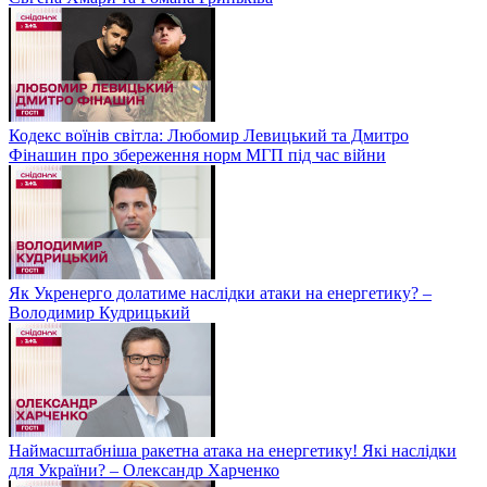
Кодекс воїнів світла: Любомир Левицький та Дмитро
Фінашин про збереження норм МГП під час війни
Як Укренерго долатиме наслідки атаки на енергетику? –
Володимир Кудрицький
Наймасштабніша ракетна атака на енергетику! Які наслідки
для України? – Олександр Харченко