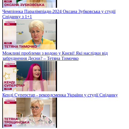
Чемпіонка Паралімпіади-2024 Оксана Зубковська у студії
Сніданку з 1+1
Можливі проблеми з водою у Києві! Які наслідки від
забруднення Десни? – Тетяна Тимочко
Кенді Суперстар - рекордсменка України у студії Сніданку