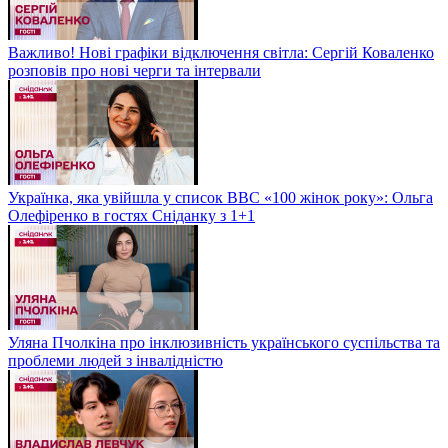
Важливо! Нові графіки відключення світла: Сергій Коваленко
розповів про нові черги та інтервали
Українка, яка увійшла у список BBC «100 жінок року»: Ольга
Олефіренко в гостях Сніданку з 1+1
Уляна Пчолкіна про інклюзивність українського суспільства та
проблеми людей з інвалідністю