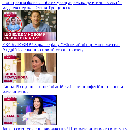
Поширення фото загиблих у соцмережах: де етична межа? –
медіаекспертка Тетяна Трощинська
ЕКСКЛЮЗИВ! Зірка серіалу "Жіночий лікар. Нове життя"
Андрій Ісаєнко про новий сезон проєкту
Ганна Різатдінова про Олімпійські ігри, професійні плани та
материнство
Jamala святкує день народження! Про материнство та виступ у