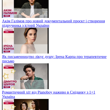
Акім Галімов про новий документальний проєкт і створення
підручника з історії України
Як письменництво лікує душу: Ірена Карпа про терапевтичне
письмо
Романтичний хіт від Pianoboy наживо в Сніданку з 1+1
Україна