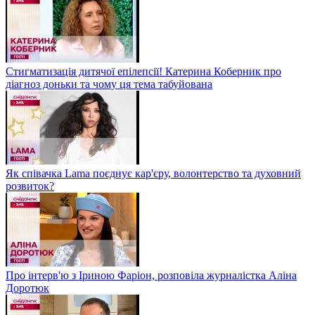
Стигматизація дитячої епілепсії! Катерина Коберник про
діагноз доньки та чому ця тема табуйована
Як співачка Lama поєднує кар'єру, волонтерство та духовний
розвиток?
Про інтерв'ю з Іриною Фаріон, розповіла журналістка Аліна
Доротюк