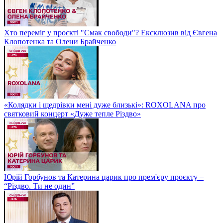
Хто переміг у проєкті "Смак свободи"? Ексклюзив від Євгена
Клопотенка та Олени Брайченко
«Колядки і щедрівки мені дуже близькі»: ROXOLANA про
святковий концерт «Дуже тепле Різдво»
Юрій Горбунов та Катерина царик про прем'єру проєкту –
“Різдво. Ти не один”