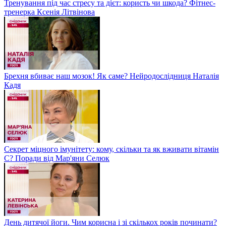
Тренування під час стресу та дієт: користь чи шкода? Фітнес-
тренерка Ксенія Літвінова
Брехня вбиває наш мозок! Як саме? Нейродослідниця Наталія
Кадя
Секрет міцного імунітету: кому, скільки та як вживати вітамін
С? Поради від Мар'яни Селюк
День дитячої йоги. Чим корисна і зі скількох років починати?