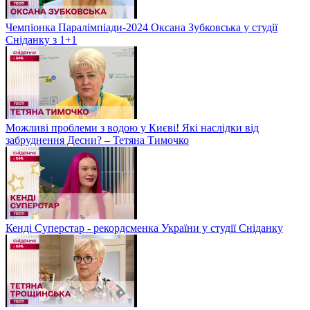
Чемпіонка Паралімпіади-2024 Оксана Зубковська у студії
Сніданку з 1+1
Можливі проблеми з водою у Києві! Які наслідки від
забруднення Десни? – Тетяна Тимочко
Кенді Суперстар - рекордсменка України у студії Сніданку