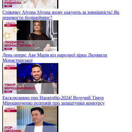
Співачку Alyona Alyona знову цькують за зовнішність! Як
перемогти бодішеймінг?
День опери: Аве Марія від народної зірки Людмили
Монастирської
Ексклюзивно про Нацвідбір-2024! Ведучий Тімур
Мірошниченко розповів про залаштунки конкурсу