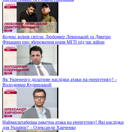
Кодекс воїнів світла: Любомир Левицький та Дмитро
Фінашин про збереження норм МГП під час війни
Як Укренерго долатиме наслідки атаки на енергетику? –
Володимир Кудрицький
Наймасштабніша ракетна атака на енергетику! Які наслідки
для України? – Олександр Харченко