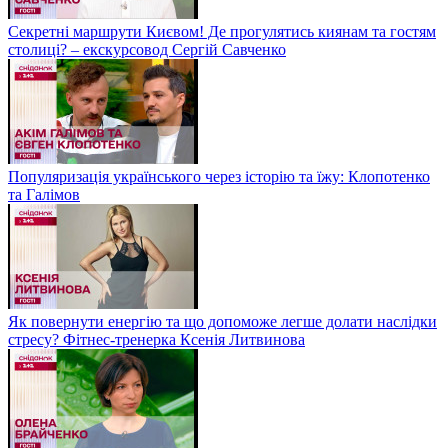
Секретні маршрути Києвом! Де прогулятись киянам та гостям
столиці? – екскурсовод Сергій Савченко
Популяризація українського через історію та їжу: Клопотенко
та Галімов
Як повернути енергію та що допоможе легше долати наслідки
стресу? Фітнес-тренерка Ксенія Литвинова