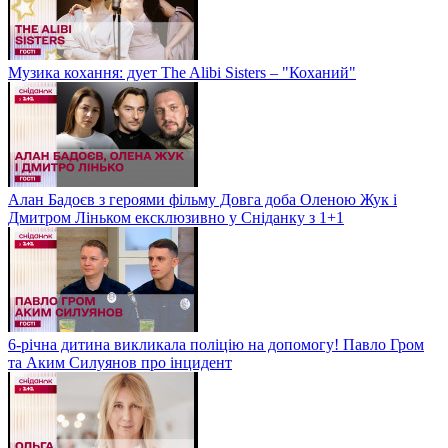
Музика кохання: дует The Alibi Sisters – "Коханий"
Алан Бадоєв з героями фільму Довга доба Оленою Жук і
Дмитром Ліньком ексклюзивно у Сніданку з 1+1
6-річна дитина викликала поліцію на допомогу! Павло Гром
та Аким Силуянов про інцидент