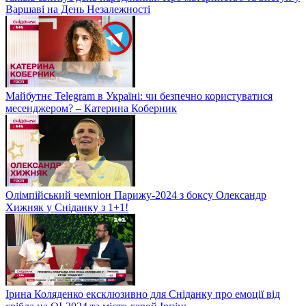
Варшаві на День Незалежності
Майбутнє Telegram в Україні: чи безпечно користуватися
месенджером? – Катерина Коберник
Олімпійський чемпіон Парижу-2024 з боксу Олександр
Хижняк у Сніданку з 1+1!
Ірина Коляденко ексклюзивно для Сніданку про емоції від