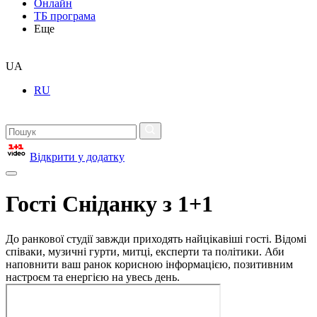
Онлайн
ТБ програма
Еще
UA
RU
Відкрити у додатку
Гості Сніданку з 1+1
До ранкової студії завжди приходять найцікавіші гості. Відомі
співаки, музичні гурти, митці, експерти та політики. Аби
наповнити ваш ранок корисною інформацією, позитивним
настроєм та енергією на увесь день.