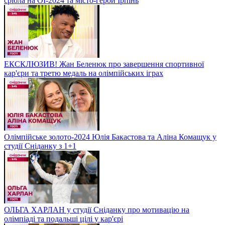
срібла на ОІ-2024 та місто-герой Ірпінь
ЕКСКЛЮЗИВ! Жан Беленюк про завершення спортивної
кар'єри та третю медаль на олімпійських іграх
Олімпійське золото-2024 Юлія Бакастова та Аліна Комащук у
студії Сніданку з 1+1
ОЛЬГА ХАРЛАН у студії Сніданку про мотивацію на
олімпіаді та подальші цілі у кар'єрі