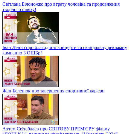
Світлана Білоножко про втрату чоловіка та продовження
творчого шляху!
Іван Леньо про благодійні концерти та скандальну рекламну
кампанію 3 ОШБр!
Жан Беленюк про завершення спортивної кар'єри
Ахтем Сеітаблаєв про СВІТОВУ ПРЕМ'ЄРУ фільму