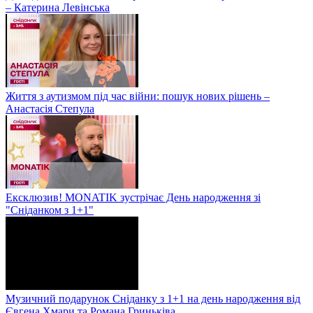
– Катерина Левінська
Життя з аутизмом під час війни: пошук нових рішень –
Анастасія Степула
Ексклюзив! MONATIK зустрічає День народження зі
"Сніданком з 1+1"
Музичний подарунок Сніданку з 1+1 на день народження від
Євгена Хмари та Романа Гриньківа