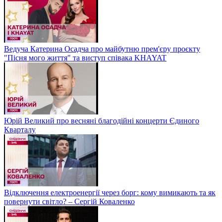
Ведуча Катерина Осадча про майбутню прем'єру проєкту
"Пісня мого життя" та виступ співака KHAYAT
Юрій Великий про весняні благодійні концерти Єдиного
Кварталу
Відключення електроенергії через борг: кому вимикають та як
повернути світло? – Сергій Коваленко