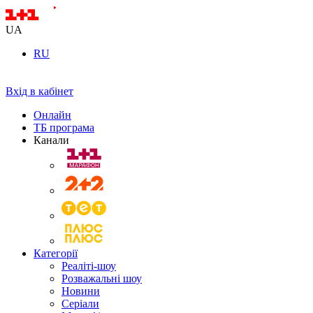
UA
RU
Вхід в кабінет
Онлайн
ТБ програма
Канали
Категорії
Реаліті-шоу
Розважальні шоу
Новини
Серіали