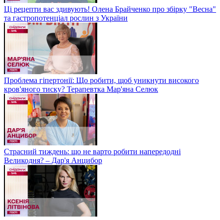
Ці рецепти вас здивують! Олена Брайченко про збірку "Весна"
та гастропотенціал рослин з України
Проблема гіпертонії: Що робити, щоб уникнути високого
кров'яного тиску? Терапевтка Мар'яна Селюк
Страсний тиждень: що не варто робити напередодні
Великодня? – Дар'я Анцибор