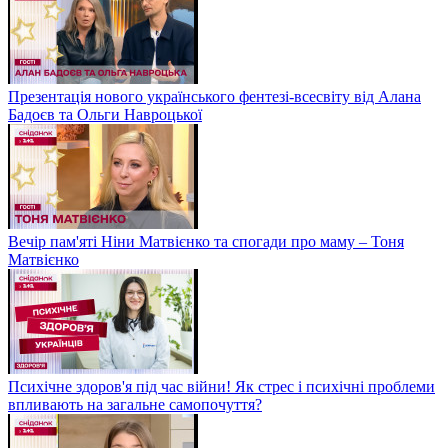
Презентація нового українського фентезі-всесвіту від Алана
Бадоєв та Ольги Навроцької
Вечір пам'яті Ніни Матвієнко та спогади про маму – Тоня
Матвієнко
Психічне здоров'я під час війни! Як стрес і психічні проблеми
впливають на загальне самопочуття?