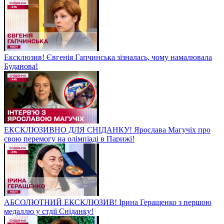
Ексклюзив! Євгенія Гапчинська зізналась, чому намалювала
Буданова!
ЕКСКЛЮЗИВНО ДЛЯ СНІДАНКУ! Ярослава Магучіх про
свою перемогу на олімпіаді в Парижі!
АБСОЛЮТНИЙ ЕКСКЛЮЗИВ! Ірина Геращенко з першою
медаллю у стдії Сніданку!