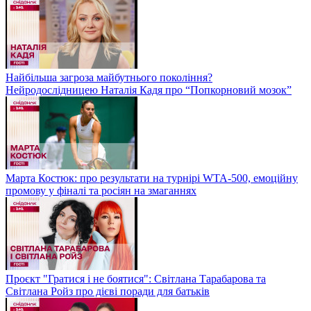
Найбільша загроза майбутнього покоління?
Нейродослідницею Наталія Кадя про “Попкорновий мозок”
Марта Костюк: про результати на турнірі WTA-500, емоційну
промову у фіналі та росіян на змаганнях
Проєкт "Гратися і не боятися": Світлана Тарабарова та
Світлана Ройз про дієві поради для батьків