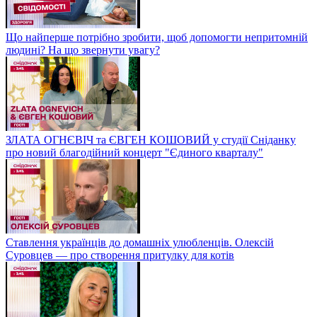
Що найперше потрібно зробити, щоб допомогти непритомній
людині? На що звернути увагу?
ЗЛАТА ОГНЄВІЧ та ЄВГЕН КОШОВИЙ у студії Сніданку
про новий благодійний концерт "Єдиного кварталу"
Ставлення українців до домашніх улюбленців. Олексій
Суровцев — про створення притулку для котів