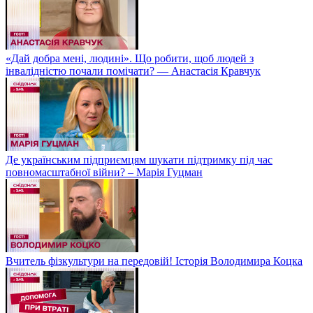
«Дай добра мені, людині». Що робити, щоб людей з
інвалідністю почали помічати? — Анастасія Кравчук
Де українським підприємцям шукати підтримку під час
повномасштабної війни? – Марія Гуцман
Вчитель фізкультури на передовій! Історія Володимира Коцка