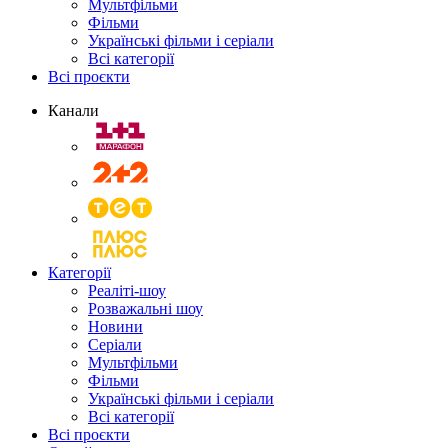
Мультфільми
Фільми
Українські фільми і серіали
Всі категорії
Всі проєкти
Канали
Категорії
Реаліті-шоу
Розважальні шоу
Новини
Серіали
Мультфільми
Фільми
Українські фільми і серіали
Всі категорії
Всі проєкти