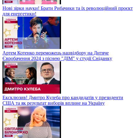
Нові зірки науки! Брати Рибачики та їх революційний проєкт
для енергетики!
Артем Котенко переможець нацвідбору на Дитяче
Євробачення 2024 з піснею "ДІМ" у студії Сніданку
Ексклюзив! Дмитро Кулеба про кандидатів у президенти
США та як результат виборів вплине на Україну