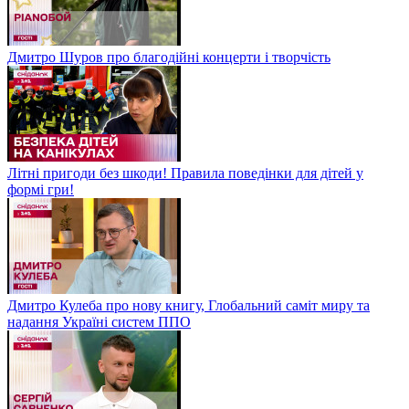
Дмитро Шуров про благодійні концерти і творчість
Літні пригоди без шкоди! Правила поведінки для дітей у
формі гри!
Дмитро Кулеба про нову книгу, Глобальний саміт миру та
надання Україні систем ППО