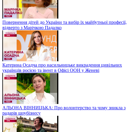
Повернення дітей до України та вибір їх майбутньої професії,
відверто з Марічкою Падалко
Катерина Осадча про насильницьке викрадення цивільних
українців росією та івент в Офісі ООН у Женеві
АЛЬОНА ВІННИЦЬКА: Про волонтерство та чому зникла з
радарів шоубізнесу