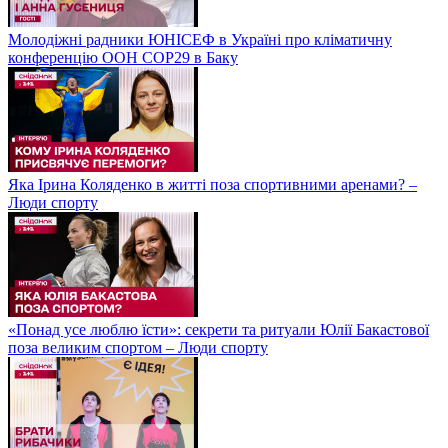
Молодіжні радники ЮНІСЕФ в Україні про кліматичну
конференцію ООН COP29 в Баку
Яка Ірина Коляденко в житті поза спортивними аренами? –
Люди спорту
«Понад усе люблю їсти»: секрети та ритуали Юлії Бакастової
поза великим спортом – Люди спорту