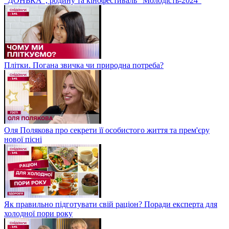
“ДОНЬКА”, родину та кінофестиваль "Молодість-2024"
Плітки. Погана звичка чи природна потреба?
Оля Полякова про секрети її особистого життя та прем'єру
нової пісні
Як правильно підготувати свій раціон? Поради експерта для
холодної пори року