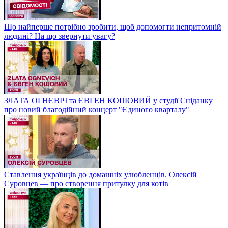
Що найперше потрібно зробити, щоб допомогти непритомній
людині? На що звернути увагу?
ЗЛАТА ОГНЄВІЧ та ЄВГЕН КОШОВИЙ у студії Сніданку
про новий благодійний концерт "Єдиного кварталу"
Ставлення українців до домашніх улюбленців. Олексій
Суровцев — про створення притулку для котів