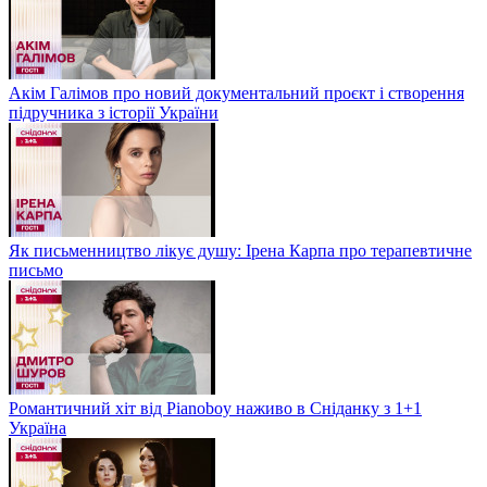
Акім Галімов про новий документальний проєкт і створення
підручника з історії України
Як письменництво лікує душу: Ірена Карпа про терапевтичне
письмо
Романтичний хіт від Pianoboy наживо в Сніданку з 1+1
Україна