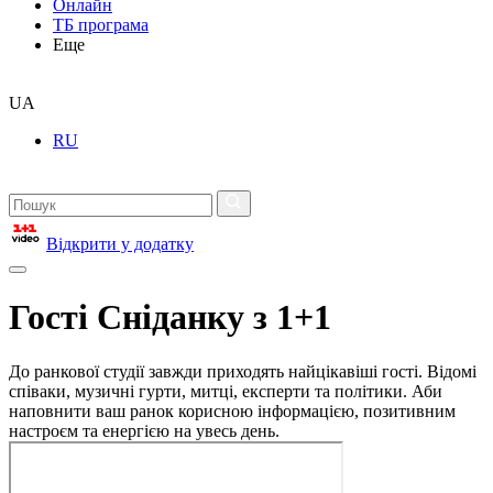
Онлайн
ТБ програма
Еще
UA
RU
Відкрити у додатку
Гості Сніданку з 1+1
До ранкової студії завжди приходять найцікавіші гості. Відомі
співаки, музичні гурти, митці, експерти та політики. Аби
наповнити ваш ранок корисною інформацією, позитивним
настроєм та енергією на увесь день.