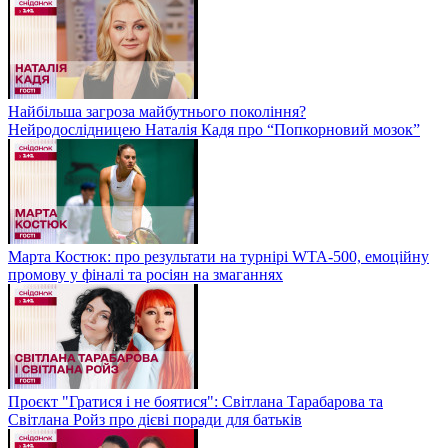
Найбільша загроза майбутнього покоління?
Нейродослідницею Наталія Кадя про “Попкорновий мозок”
Марта Костюк: про результати на турнірі WTA-500, емоційну
промову у фіналі та росіян на змаганнях
Проєкт "Гратися і не боятися": Світлана Тарабарова та
Світлана Ройз про дієві поради для батьків