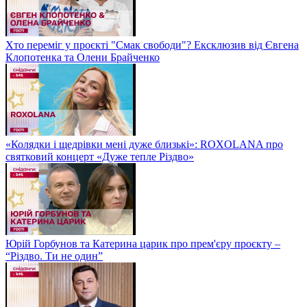
Хто переміг у проєкті "Смак свободи"? Ексклюзив від Євгена
Клопотенка та Олени Брайченко
«Колядки і щедрівки мені дуже близькі»: ROXOLANA про
святковий концерт «Дуже тепле Різдво»
Юрій Горбунов та Катерина царик про прем'єру проєкту –
“Різдво. Ти не один”