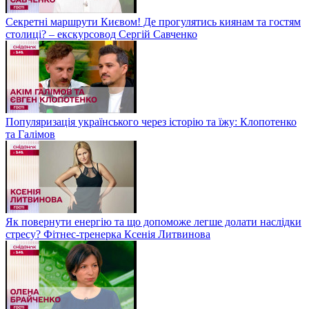
Секретні маршрути Києвом! Де прогулятись киянам та гостям
столиці? – екскурсовод Сергій Савченко
Популяризація українського через історію та їжу: Клопотенко
та Галімов
Як повернути енергію та що допоможе легше долати наслідки
стресу? Фітнес-тренерка Ксенія Литвинова