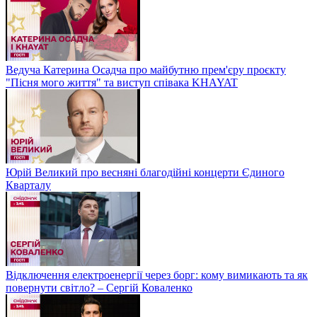
Ведуча Катерина Осадча про майбутню прем'єру проєкту
"Пісня мого життя" та виступ співака KHAYAT
Юрій Великий про весняні благодійні концерти Єдиного
Кварталу
Відключення електроенергії через борг: кому вимикають та як
повернути світло? – Сергій Коваленко