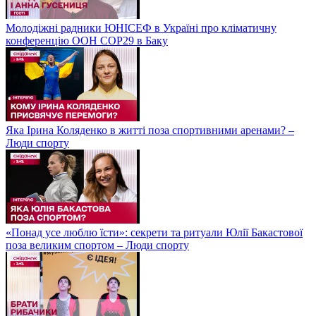
Молодіжні радники ЮНІСЕФ в Україні про кліматичну
конференцію ООН COP29 в Баку
Яка Ірина Коляденко в житті поза спортивними аренами? –
Люди спорту
«Понад усе люблю їсти»: секрети та ритуали Юлії Бакастової
поза великим спортом – Люди спорту