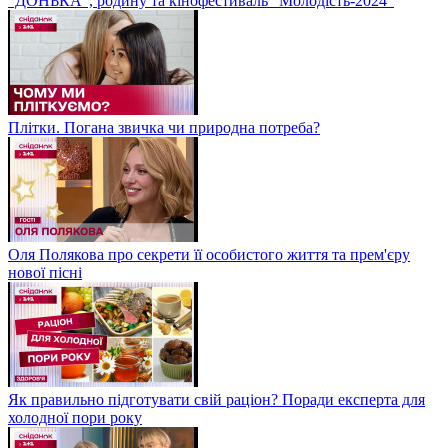
“ДОНЬКА”, родину та кінофестиваль "Молодість-2024"
Плітки. Погана звичка чи природна потреба?
Оля Полякова про секрети її особистого життя та прем'єру
нової пісні
Як правильно підготувати свій раціон? Поради експерта для
холодної пори року