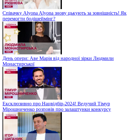
Співачку Alyona Alyona знову цькують за зовнішність! Як
перемогти бодішеймінг?
День опери: Аве Марія від народної зірки Людмили
Монастирської
Ексклюзивно про Нацвідбір-2024! Ведучий Тімур
Мірошниченко розповів про залаштунки конкурсу