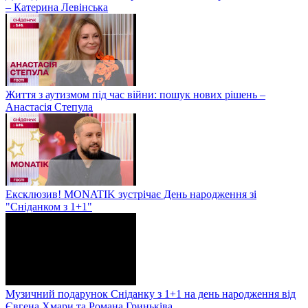
– Катерина Левінська
Життя з аутизмом під час війни: пошук нових рішень –
Анастасія Степула
Ексклюзив! MONATIK зустрічає День народження зі
"Сніданком з 1+1"
Музичний подарунок Сніданку з 1+1 на день народження від
Євгена Хмари та Романа Гриньківа