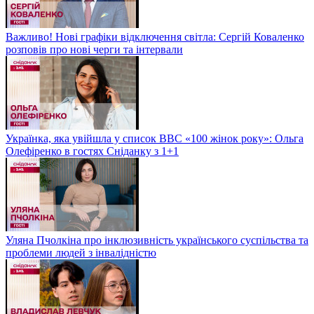
Важливо! Нові графіки відключення світла: Сергій Коваленко
розповів про нові черги та інтервали
Українка, яка увійшла у список BBC «100 жінок року»: Ольга
Олефіренко в гостях Сніданку з 1+1
Уляна Пчолкіна про інклюзивність українського суспільства та
проблеми людей з інвалідністю