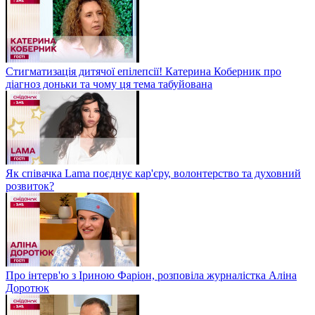
Стигматизація дитячої епілепсії! Катерина Коберник про
діагноз доньки та чому ця тема табуйована
Як співачка Lama поєднує кар'єру, волонтерство та духовний
розвиток?
Про інтерв'ю з Іриною Фаріон, розповіла журналістка Аліна
Доротюк