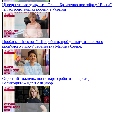
Ці рецепти вас здивують! Олена Брайченко про збірку "Весна"
та гастропотенціал рослин з України
Проблема гіпертонії: Що робити, щоб уникнути високого
кров'яного тиску? Терапевтка Мар'яна Селюк
Страсний тиждень: що не варто робити напередодні
Великодня? – Дар'я Анцибор