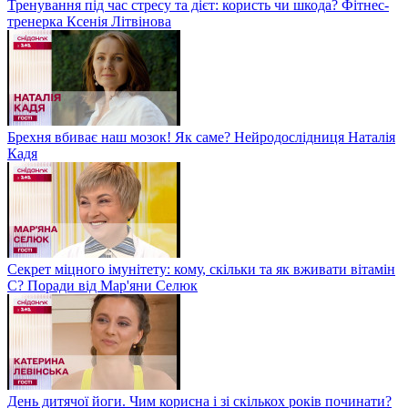
Тренування під час стресу та дієт: користь чи шкода? Фітнес-
тренерка Ксенія Літвінова
Брехня вбиває наш мозок! Як саме? Нейродослідниця Наталія
Кадя
Секрет міцного імунітету: кому, скільки та як вживати вітамін
С? Поради від Мар'яни Селюк
День дитячої йоги. Чим корисна і зі скількох років починати?