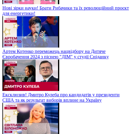
Нові зірки науки! Брати Рибачики та їх революційний проєкт
для енергетики!
Артем Котенко переможець нацвідбору на Дитяче
Євробачення 2024 з піснею "ДІМ" у студії Сніданку
Ексклюзив! Дмитро Кулеба про кандидатів у президенти
США та як результат виборів вплине на Україну