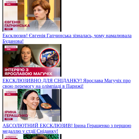
Ексклюзив! Євгенія Гапчинська зізналась, чому намалювала
Буданова!
ЕКСКЛЮЗИВНО ДЛЯ СНІДАНКУ! Ярослава Магучіх про
свою перемогу на олімпіаді в Парижі!
АБСОЛЮТНИЙ ЕКСКЛЮЗИВ! Ірина Геращенко з першою
медаллю у стдії Сніданку!