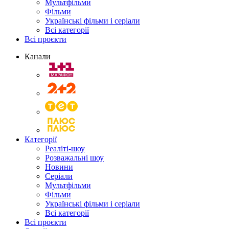
Мультфільми
Фільми
Українські фільми і серіали
Всі категорії
Всі проєкти
Канали
Категорії
Реаліті-шоу
Розважальні шоу
Новини
Серіали
Мультфільми
Фільми
Українські фільми і серіали
Всі категорії
Всі проєкти