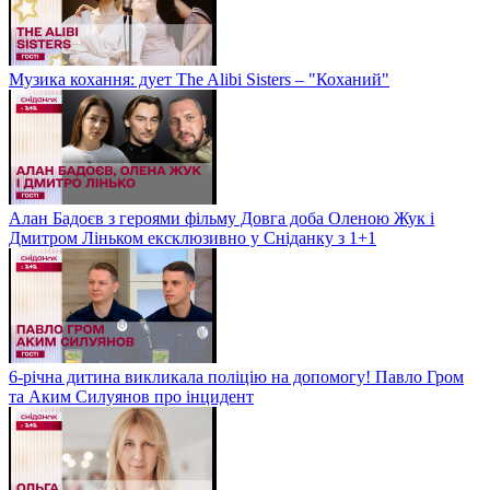
Музика кохання: дует The Alibi Sisters – "Коханий"
Алан Бадоєв з героями фільму Довга доба Оленою Жук і
Дмитром Ліньком ексклюзивно у Сніданку з 1+1
6-річна дитина викликала поліцію на допомогу! Павло Гром
та Аким Силуянов про інцидент