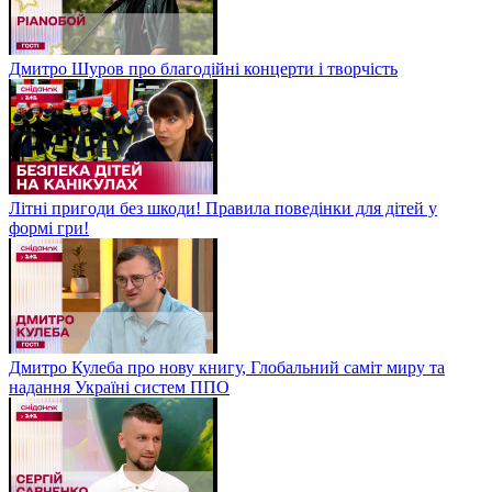
Дмитро Шуров про благодійні концерти і творчість
Літні пригоди без шкоди! Правила поведінки для дітей у
формі гри!
Дмитро Кулеба про нову книгу, Глобальний саміт миру та
надання Україні систем ППО