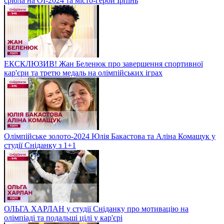
срібла на ОІ-2024 та місто-герой Ірпінь
ЕКСКЛЮЗИВ! Жан Беленюк про завершення спортивної
кар'єри та третю медаль на олімпійських іграх
Олімпійське золото-2024 Юлія Бакастова та Аліна Комащук у
студії Сніданку з 1+1
ОЛЬГА ХАРЛАН у студії Сніданку про мотивацію на
олімпіаді та подальші цілі у кар'єрі