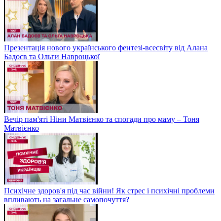
Презентація нового українського фентезі-всесвіту від Алана
Бадоєв та Ольги Навроцької
Вечір пам'яті Ніни Матвієнко та спогади про маму – Тоня
Матвієнко
Психічне здоров'я під час війни! Як стрес і психічні проблеми
впливають на загальне самопочуття?