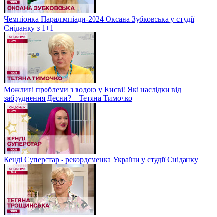
Чемпіонка Паралімпіади-2024 Оксана Зубковська у студії
Сніданку з 1+1
Можливі проблеми з водою у Києві! Які наслідки від
забруднення Десни? – Тетяна Тимочко
Кенді Суперстар - рекордсменка України у студії Сніданку