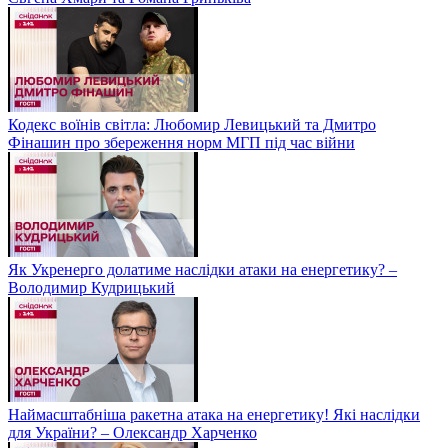
Кодекс воїнів світла: Любомир Левицький та Дмитро
Фінашин про збереження норм МГП під час війни
Як Укренерго долатиме наслідки атаки на енергетику? –
Володимир Кудрицький
Наймасштабніша ракетна атака на енергетику! Які наслідки
для України? – Олександр Харченко