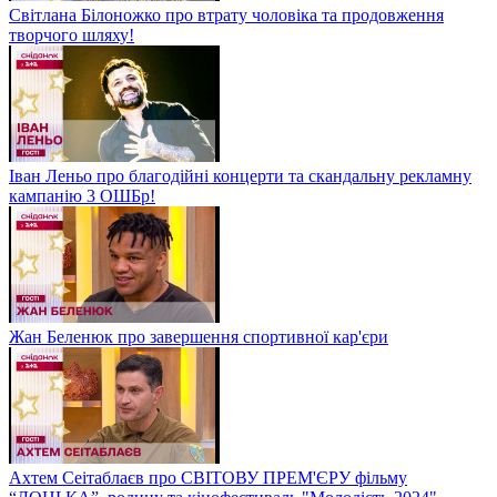
Світлана Білоножко про втрату чоловіка та продовження
творчого шляху!
Іван Леньо про благодійні концерти та скандальну рекламну
кампанію 3 ОШБр!
Жан Беленюк про завершення спортивної кар'єри
Ахтем Сеітаблаєв про СВІТОВУ ПРЕМ'ЄРУ фільму