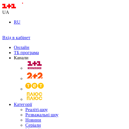
UA
RU
Вхід в кабінет
Онлайн
ТБ програма
Канали
Категорії
Реаліті-шоу
Розважальні шоу
Новини
Серіали