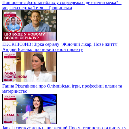
Поширення фото загиблих у соцмережах: де етична межа? –
медіаекспертка Тетяна Трощинська
ЕКСКЛЮЗИВ! Зірка серіалу "Жіночий лікар. Нове життя"
Андрій Ісаєнко про новий сезон проєкту
Ганна Різатдінова про Олімпійські ігри, професійні плани та
материнство
Jamala святкує день народження! Про материнство та виступ у