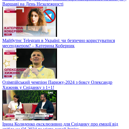
Варшаві на День Незалежності
Майбутнє Telegram в Україні: чи безпечно користуватися
месенджером? – Катерина Коберник
Олімпійський чемпіон Парижу-2024 з боксу Олександр
Хижняк у Сніданку з 1+1!
Ірина Коляденко ексклюзивно для Сніданку про емоції від