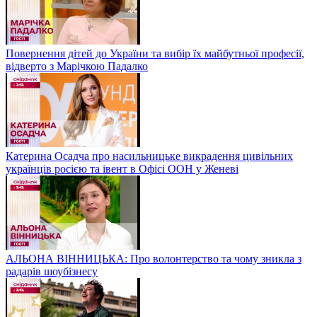
Повернення дітей до України та вибір їх майбутньої професії,
відверто з Марічкою Падалко
Катерина Осадча про насильницьке викрадення цивільних
українців росією та івент в Офісі ООН у Женеві
АЛЬОНА ВІННИЦЬКА: Про волонтерство та чому зникла з
радарів шоубізнесу