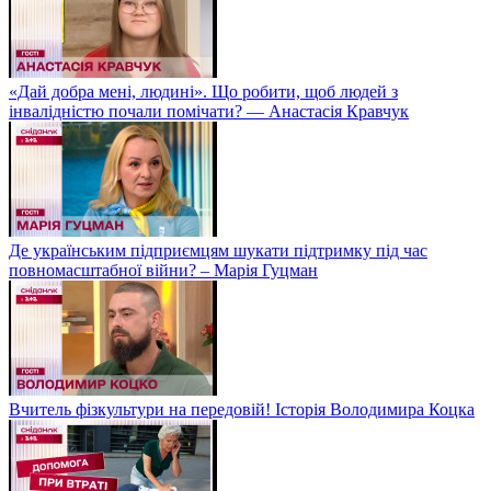
«Дай добра мені, людині». Що робити, щоб людей з
інвалідністю почали помічати? — Анастасія Кравчук
Де українським підприємцям шукати підтримку під час
повномасштабної війни? – Марія Гуцман
Вчитель фізкультури на передовій! Історія Володимира Коцка