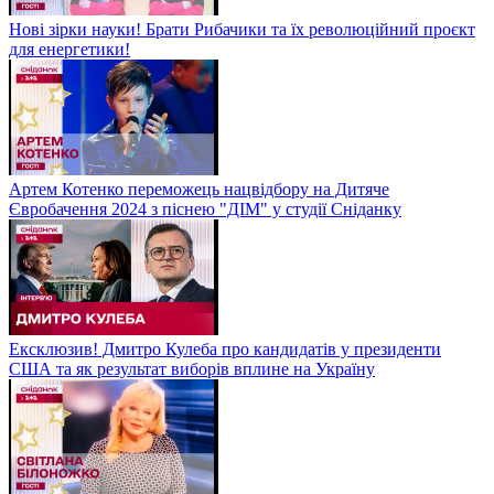
Нові зірки науки! Брати Рибачики та їх революційний проєкт
для енергетики!
Артем Котенко переможець нацвідбору на Дитяче
Євробачення 2024 з піснею "ДІМ" у студії Сніданку
Ексклюзив! Дмитро Кулеба про кандидатів у президенти
США та як результат виборів вплине на Україну