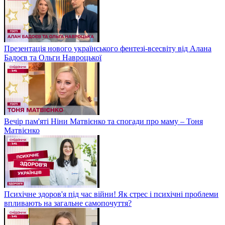
Презентація нового українського фентезі-всесвіту від Алана
Бадоєв та Ольги Навроцької
Вечір пам'яті Ніни Матвієнко та спогади про маму – Тоня
Матвієнко
Психічне здоров'я під час війни! Як стрес і психічні проблеми
впливають на загальне самопочуття?