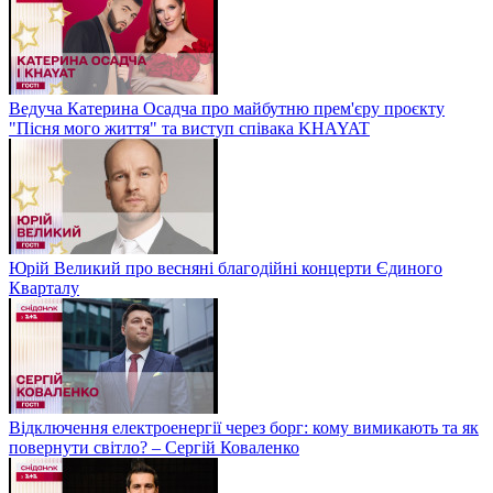
Ведуча Катерина Осадча про майбутню прем'єру проєкту
"Пісня мого життя" та виступ співака KHAYAT
Юрій Великий про весняні благодійні концерти Єдиного
Кварталу
Відключення електроенергії через борг: кому вимикають та як
повернути світло? – Сергій Коваленко