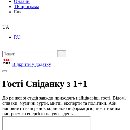
Онлайн
ТБ програма
Еще
UA
RU
Відкрити у додатку
Гості Сніданку з 1+1
До ранкової студії завжди приходять найцікавіші гості. Відомі
співаки, музичні гурти, митці, експерти та політики. Аби
наповнити ваш ранок корисною інформацією, позитивним
настроєм та енергією на увесь день.