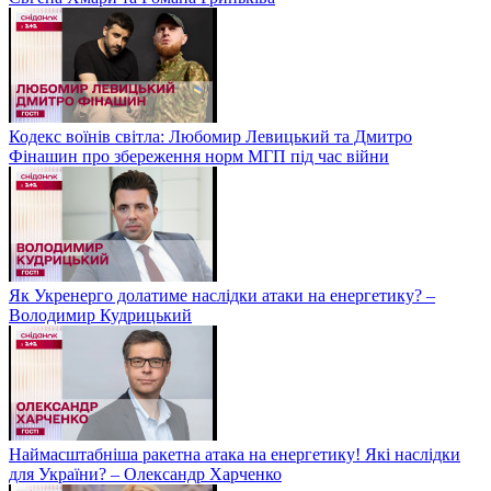
Кодекс воїнів світла: Любомир Левицький та Дмитро
Фінашин про збереження норм МГП під час війни
Як Укренерго долатиме наслідки атаки на енергетику? –
Володимир Кудрицький
Наймасштабніша ракетна атака на енергетику! Які наслідки
для України? – Олександр Харченко