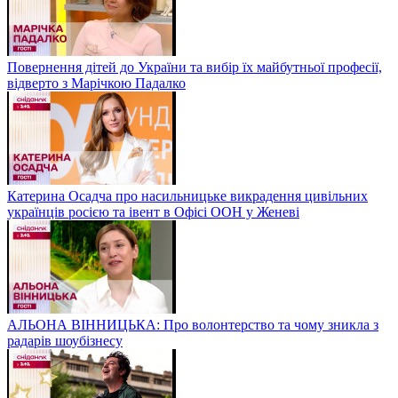
Повернення дітей до України та вибір їх майбутньої професії,
відверто з Марічкою Падалко
Катерина Осадча про насильницьке викрадення цивільних
українців росією та івент в Офісі ООН у Женеві
АЛЬОНА ВІННИЦЬКА: Про волонтерство та чому зникла з
радарів шоубізнесу