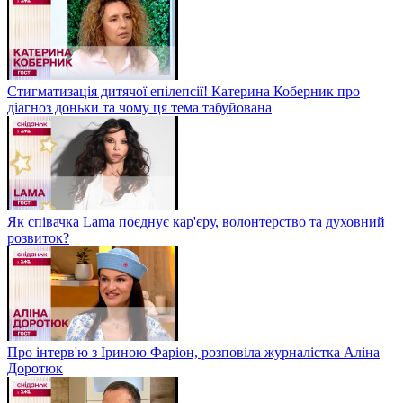
Стигматизація дитячої епілепсії! Катерина Коберник про
діагноз доньки та чому ця тема табуйована
Як співачка Lama поєднує кар'єру, волонтерство та духовний
розвиток?
Про інтерв'ю з Іриною Фаріон, розповіла журналістка Аліна
Доротюк