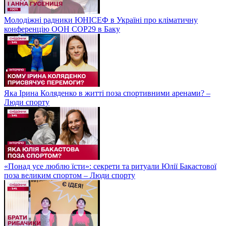
Молодіжні радники ЮНІСЕФ в Україні про кліматичну
конференцію ООН COP29 в Баку
Яка Ірина Коляденко в житті поза спортивними аренами? –
Люди спорту
«Понад усе люблю їсти»: секрети та ритуали Юлії Бакастової
поза великим спортом – Люди спорту