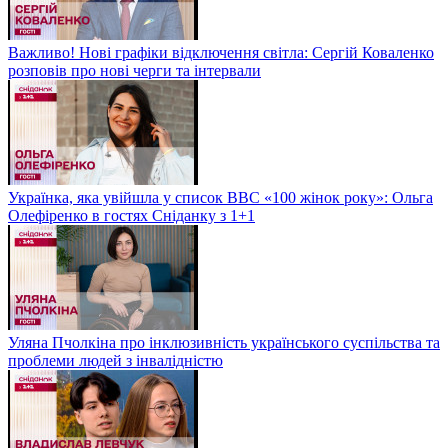
Важливо! Нові графіки відключення світла: Сергій Коваленко
розповів про нові черги та інтервали
Українка, яка увійшла у список BBC «100 жінок року»: Ольга
Олефіренко в гостях Сніданку з 1+1
Уляна Пчолкіна про інклюзивність українського суспільства та
проблеми людей з інвалідністю