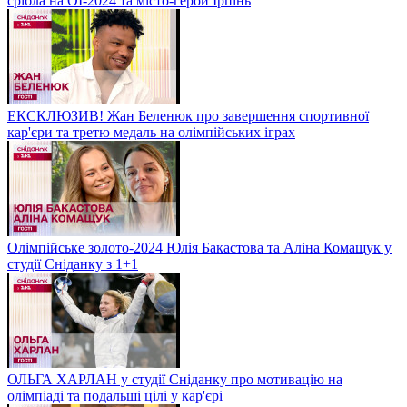
срібла на ОІ-2024 та місто-герой Ірпінь
ЕКСКЛЮЗИВ! Жан Беленюк про завершення спортивної
кар'єри та третю медаль на олімпійських іграх
Олімпійське золото-2024 Юлія Бакастова та Аліна Комащук у
студії Сніданку з 1+1
ОЛЬГА ХАРЛАН у студії Сніданку про мотивацію на
олімпіаді та подальші цілі у кар'єрі