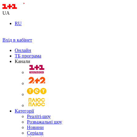
UA
RU
Вхід в кабінет
Онлайн
ТБ програма
Канали
Категорії
Реаліті-шоу
Розважальні шоу
Новини
Серіали