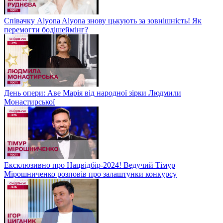
Співачку Alyona Alyona знову цькують за зовнішність! Як
перемогти бодішеймінг?
День опери: Аве Марія від народної зірки Людмили
Монастирської
Ексклюзивно про Нацвідбір-2024! Ведучий Тімур
Мірошниченко розповів про залаштунки конкурсу