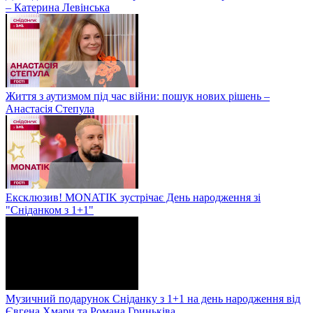
– Катерина Левінська
Життя з аутизмом під час війни: пошук нових рішень –
Анастасія Степула
Ексклюзив! MONATIK зустрічає День народження зі
"Сніданком з 1+1"
Музичний подарунок Сніданку з 1+1 на день народження від
Євгена Хмари та Романа Гриньківа