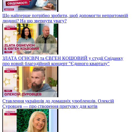
Що найперше потрібно зробити, щоб допомогти непритомній
людині? На що звернути увагу?
ЗЛАТА ОГНЄВІЧ та ЄВГЕН КОШОВИЙ у студії Сніданку
про новий благодійний концерт "Єдиного кварталу"
Ставлення українців до домашніх улюбленців. Олексій
Суровцев — про створення притулку для котів