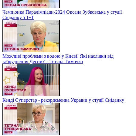
Чемпіонка Паралімпіади-2024 Оксана Зубковська у студії
Сніданку з 1+1
Можливі проблеми з водою у Києві! Які наслідки від
забруднення Десни? – Тетяна Тимочко
Кенді Суперстар - рекордсменка України у студії Сніданку