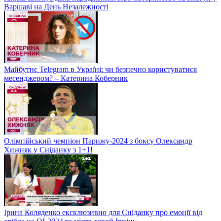
Варшаві на День Незалежності
Майбутнє Telegram в Україні: чи безпечно користуватися
месенджером? – Катерина Коберник
Олімпійський чемпіон Парижу-2024 з боксу Олександр
Хижняк у Сніданку з 1+1!
Ірина Коляденко ексклюзивно для Сніданку про емоції від