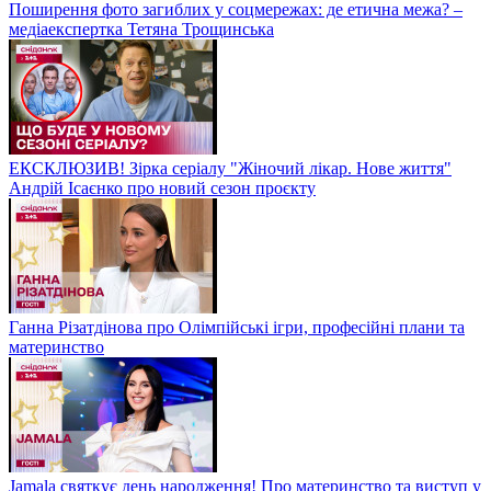
Поширення фото загиблих у соцмережах: де етична межа? –
медіаекспертка Тетяна Трощинська
ЕКСКЛЮЗИВ! Зірка серіалу "Жіночий лікар. Нове життя"
Андрій Ісаєнко про новий сезон проєкту
Ганна Різатдінова про Олімпійські ігри, професійні плани та
материнство
Jamala святкує день народження! Про материнство та виступ у