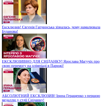
Ексклюзив! Євгенія Гапчинська зізналась, чому намалювала
Буданова!
ЕКСКЛЮЗИВНО ДЛЯ СНІДАНКУ! Ярослава Магучіх про
свою перемогу на олімпіаді в Парижі!
АБСОЛЮТНИЙ ЕКСКЛЮЗИВ! Ірина Геращенко з першою
медаллю у стдії Сніданку!