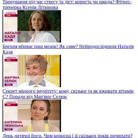
Тренування під час стресу та дієт: користь чи шкода? Фітнес-
тренерка Ксенія Літвінова
Брехня вбиває наш мозок! Як саме? Нейродослідниця Наталія
Кадя
Секрет міцного імунітету: кому, скільки та як вживати вітамін
С? Поради від Мар'яни Селюк
День дитячої йоги. Чим корисна і зі скількох років починати?