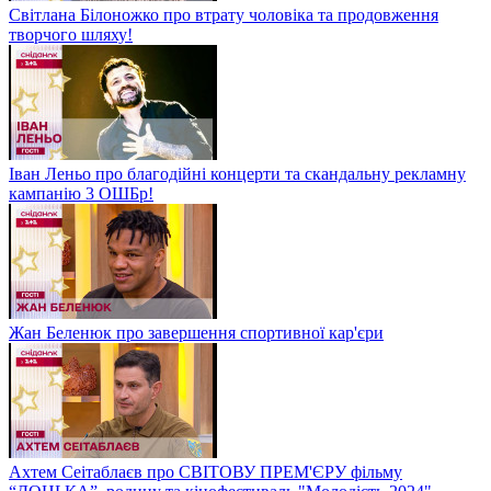
Світлана Білоножко про втрату чоловіка та продовження
творчого шляху!
Іван Леньо про благодійні концерти та скандальну рекламну
кампанію 3 ОШБр!
Жан Беленюк про завершення спортивної кар'єри
Ахтем Сеітаблаєв про СВІТОВУ ПРЕМ'ЄРУ фільму