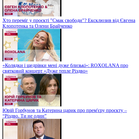
Хто переміг у проєкті "Смак свободи"? Ексклюзив від Євгена
Клопотенка та Олени Брайченко
«Колядки і щедрівки мені дуже близькі»: ROXOLANA про
святковий концерт «Дуже тепле Різдво»
Юрій Горбунов та Катерина царик про прем'єру проєкту –
“Різдво. Ти не один”