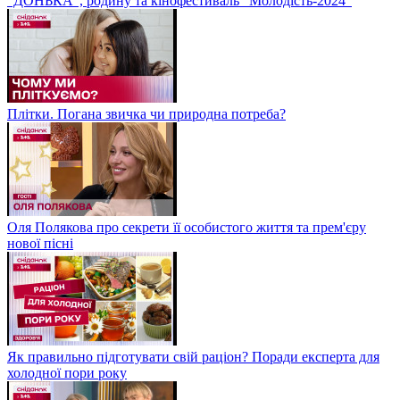
“ДОНЬКА”, родину та кінофестиваль "Молодість-2024"
Плітки. Погана звичка чи природна потреба?
Оля Полякова про секрети її особистого життя та прем'єру
нової пісні
Як правильно підготувати свій раціон? Поради експерта для
холодної пори року