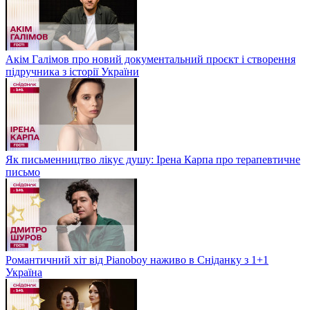
Акім Галімов про новий документальний проєкт і створення
підручника з історії України
Як письменництво лікує душу: Ірена Карпа про терапевтичне
письмо
Романтичний хіт від Pianoboy наживо в Сніданку з 1+1
Україна