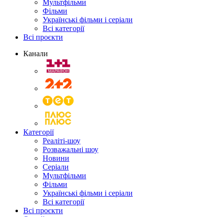
Мультфільми
Фільми
Українські фільми і серіали
Всі категорії
Всі проєкти
Канали
Категорії
Реаліті-шоу
Розважальні шоу
Новини
Серіали
Мультфільми
Фільми
Українські фільми і серіали
Всі категорії
Всі проєкти