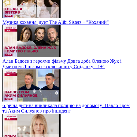
Музика кохання: дует The Alibi Sisters – "Коханий"
Алан Бадоєв з героями фільму Довга доба Оленою Жук і
Дмитром Ліньком ексклюзивно у Сніданку з 1+1
6-річна дитина викликала поліцію на допомогу! Павло Гром
та Аким Силуянов про інцидент