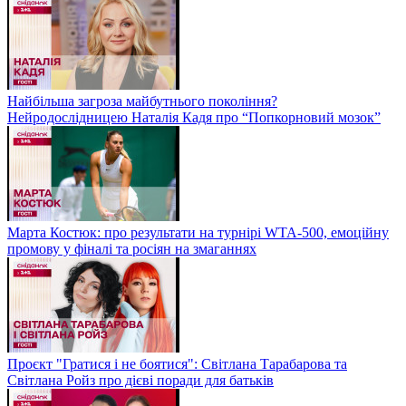
Найбільша загроза майбутнього покоління?
Нейродослідницею Наталія Кадя про “Попкорновий мозок”
Марта Костюк: про результати на турнірі WTA-500, емоційну
промову у фіналі та росіян на змаганнях
Проєкт "Гратися і не боятися": Світлана Тарабарова та
Світлана Ройз про дієві поради для батьків