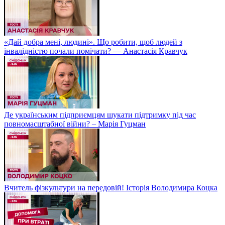
«Дай добра мені, людині». Що робити, щоб людей з
інвалідністю почали помічати? — Анастасія Кравчук
Де українським підприємцям шукати підтримку під час
повномасштабної війни? – Марія Гуцман
Вчитель фізкультури на передовій! Історія Володимира Коцка