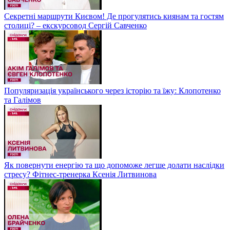
Секретні маршрути Києвом! Де прогулятись киянам та гостям
столиці? – екскурсовод Сергій Савченко
Популяризація українського через історію та їжу: Клопотенко
та Галімов
Як повернути енергію та що допоможе легше долати наслідки
стресу? Фітнес-тренерка Ксенія Литвинова