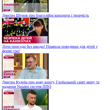
Дмитро Шуров про благодійні концерти і творчість
Літні пригоди без шкоди! Правила поведінки для дітей у
формі гри!
Дмитро Кулеба про нову книгу, Глобальний саміт миру та
надання Україні систем ППО