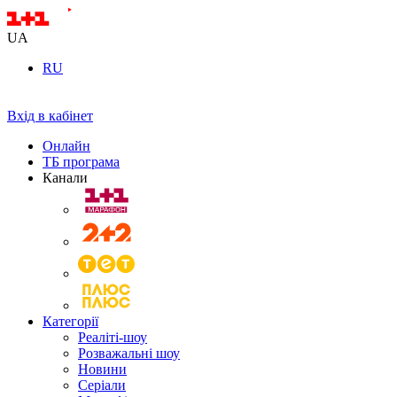
UA
RU
Вхід в кабінет
Онлайн
ТБ програма
Канали
Категорії
Реаліті-шоу
Розважальні шоу
Новини
Серіали