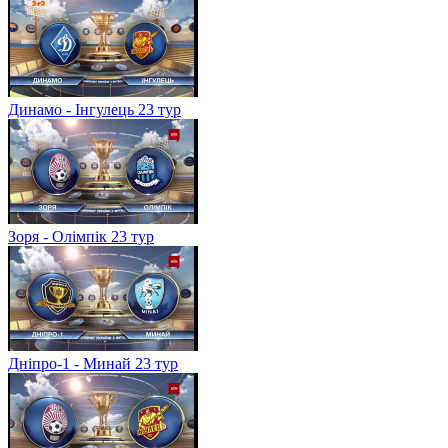
Динамо - Інгулець 23 тур
Зоря - Олімпік 23 тур
Дніпро-1 - Минай 23 тур