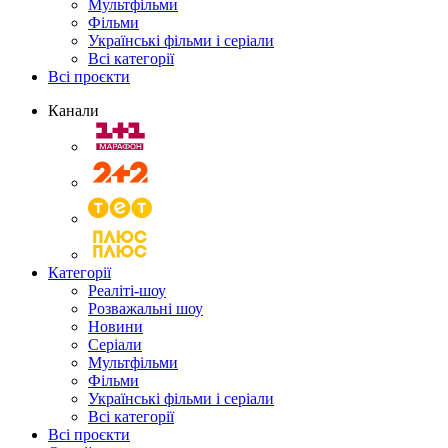
Мультфільми
Фільми
Українські фільми і серіали
Всі категорії
Всі проєкти
Канали
Категорії
Реаліті-шоу
Розважальні шоу
Новини
Серіали
Мультфільми
Фільми
Українські фільми і серіали
Всі категорії
Всі проєкти