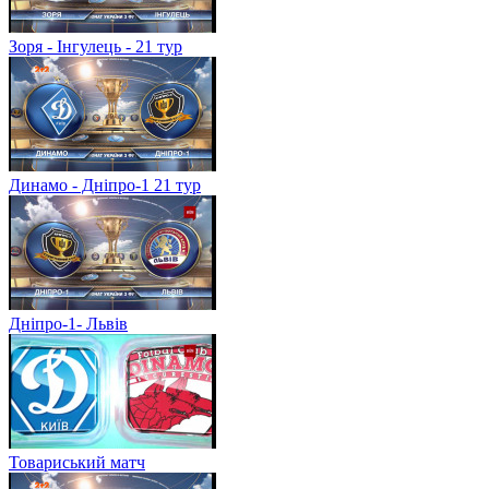
Зоря - Інгулець - 21 тур
Динамо - Дніпро-1 21 тур
Дніпро-1- Львів
Товариський матч