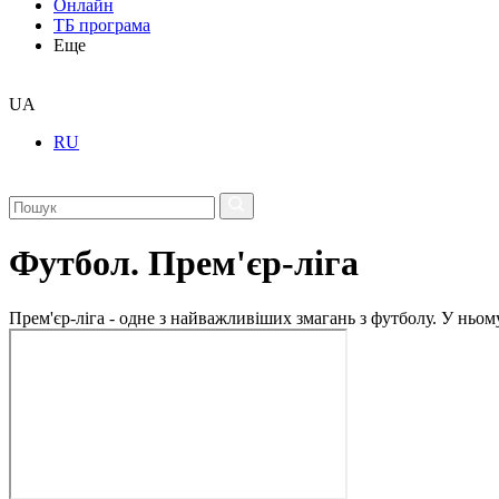
Онлайн
ТБ програма
Еще
UA
RU
Футбол. Прем'єр-ліга
Прем'єр-ліга - одне з найважливіших змагань з футболу. У ньо