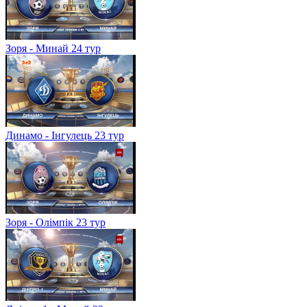
Зоря - Минай 24 тур
Динамо - Інгулець 23 тур
Зоря - Олімпік 23 тур