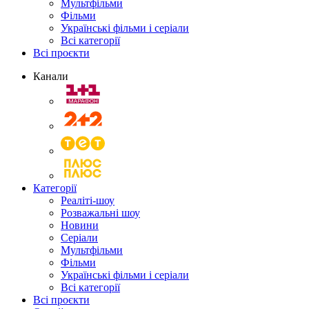
Мультфільми
Фільми
Українські фільми і серіали
Всі категорії
Всі проєкти
Канали
Категорії
Реаліті-шоу
Розважальні шоу
Новини
Серіали
Мультфільми
Фільми
Українські фільми і серіали
Всі категорії
Всі проєкти