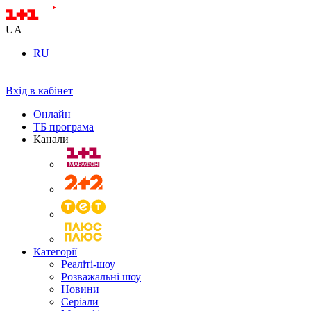
UA
RU
Вхід в кабінет
Онлайн
ТБ програма
Канали
Категорії
Реаліті-шоу
Розважальні шоу
Новини
Серіали