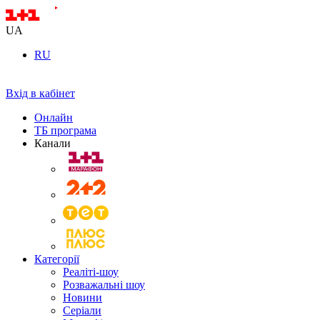
UA
RU
Вхід в кабінет
Онлайн
ТБ програма
Канали
Категорії
Реаліті-шоу
Розважальні шоу
Новини
Серіали