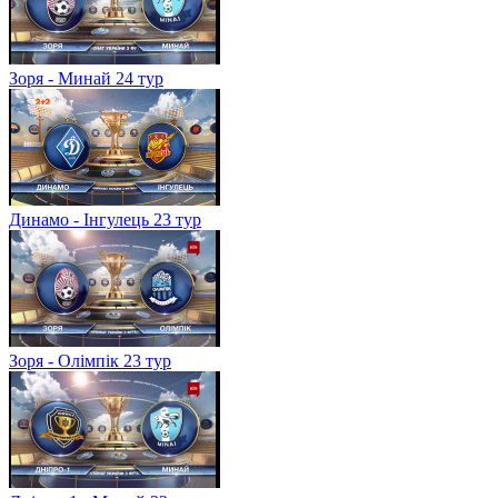
Зоря - Минай 24 тур
Динамо - Інгулець 23 тур
Зоря - Олімпік 23 тур