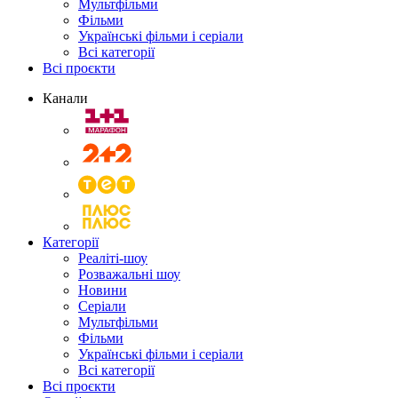
Мультфільми
Фільми
Українські фільми і серіали
Всі категорії
Всі проєкти
Канали
Категорії
Реаліті-шоу
Розважальні шоу
Новини
Серіали
Мультфільми
Фільми
Українські фільми і серіали
Всі категорії
Всі проєкти