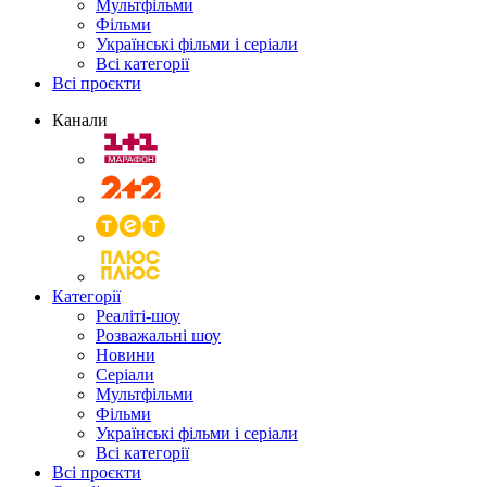
Мультфільми
Фільми
Українські фільми і серіали
Всі категорії
Всі проєкти
Канали
Категорії
Реаліті-шоу
Розважальні шоу
Новини
Серіали
Мультфільми
Фільми
Українські фільми і серіали
Всі категорії
Всі проєкти