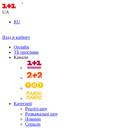
UA
RU
Вхід в кабінет
Онлайн
ТБ програма
Канали
Категорії
Реаліті-шоу
Розважальні шоу
Новини
Серіали