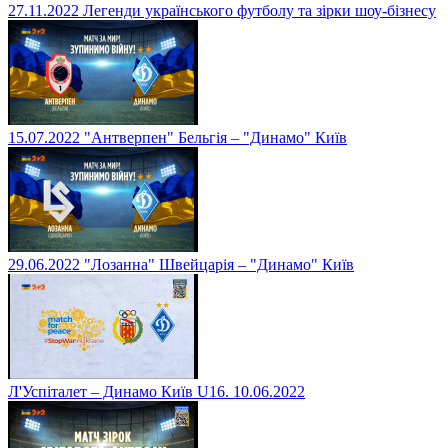
27.11.2022 Легенди українського футболу та зірки шоу-бізнесу
15.07.2022 "Антверпен" Бельгія – "Динамо" Київ
29.06.2022 "Лозанна" Швейцарія – "Динамо" Київ
Л'Успіталет – Динамо Київ U16. 10.06.2022