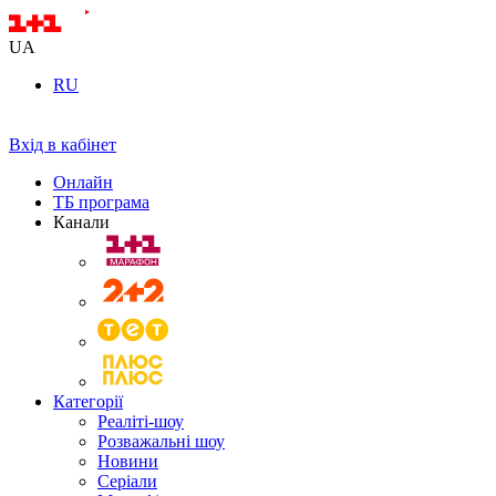
UA
RU
Вхід в кабінет
Онлайн
ТБ програма
Канали
Категорії
Реаліті-шоу
Розважальні шоу
Новини
Серіали