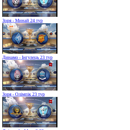
Зоря - Минай 24 тур
Динамо - Інгулець 23 тур
Зоря - Олімпік 23 тур