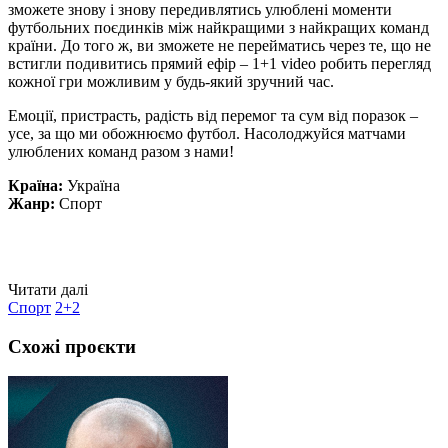
зможете знову і знову передивлятись улюблені моменти
футбольних поєдинків між найкращими з найкращих команд
країни. До того ж, ви зможете не перейматись через те, що не
встигли подивитись прямий ефір – 1+1 video робить перегляд
кожної гри можливим у будь-який зручний час.
Емоції, пристрасть, радість від перемог та сум від поразок –
усе, за що ми обожнюємо футбол. Насолоджуйся матчами
улюблених команд разом з нами!
Країна:
Україна
Жанр:
Спорт
Читати далі
Спорт
2+2
Схожі проєкти