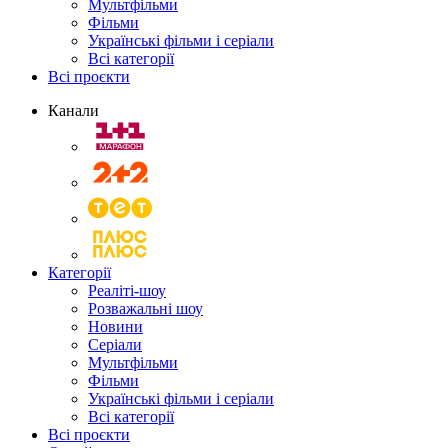
Мультфільми
Фільми
Українські фільми і серіали
Всі категорії
Всі проєкти
Канали
Категорії
Реаліті-шоу
Розважальні шоу
Новини
Серіали
Мультфільми
Фільми
Українські фільми і серіали
Всі категорії
Всі проєкти