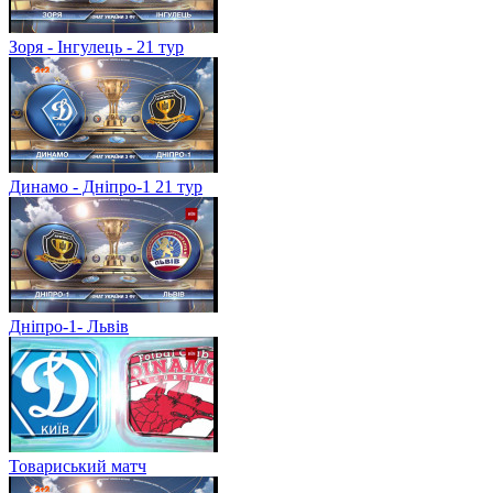
Зоря - Інгулець - 21 тур
Динамо - Дніпро-1 21 тур
Дніпро-1- Львів
Товариський матч