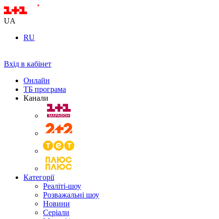
UA
RU
Вхід в кабінет
Онлайн
ТБ програма
Канали
Категорії
Реаліті-шоу
Розважальні шоу
Новини
Серіали