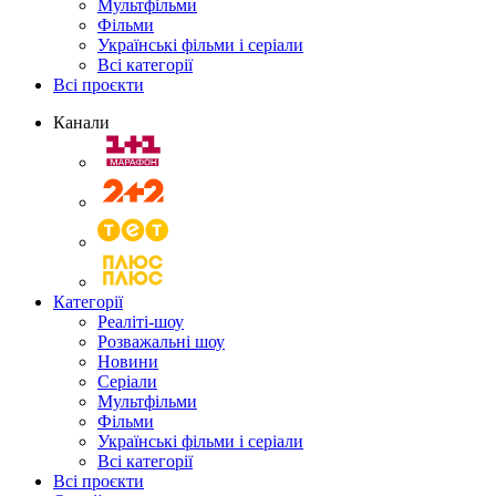
Мультфільми
Фільми
Українські фільми і серіали
Всі категорії
Всі проєкти
Канали
Категорії
Реаліті-шоу
Розважальні шоу
Новини
Серіали
Мультфільми
Фільми
Українські фільми і серіали
Всі категорії
Всі проєкти