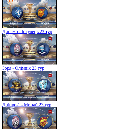
Динамо - Інгулець 23 тур
Зоря - Олімпік 23 тур
Дніпро-1 - Минай 23 тур