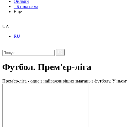
Онлайн
ТБ програма
Еще
UA
RU
Футбол. Прем'єр-ліга
Прем'єр-ліга - одне з найважливіших змагань з футболу. У ньо