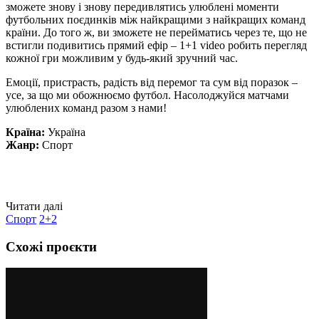
зможете знову і знову передивлятись улюблені моменти
футбольних поєдинків між найкращими з найкращих команд
країни. До того ж, ви зможете не перейматись через те, що не
встигли подивитись прямий ефір – 1+1 video робить перегляд
кожної гри можливим у будь-який зручний час.
Емоції, пристрасть, радість від перемог та сум від поразок –
усе, за що ми обожнюємо футбол. Насолоджуйся матчами
улюблених команд разом з нами!
Країна:
Україна
Жанр:
Спорт
Читати далі
Спорт
2+2
Схожі проєкти