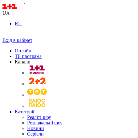
UA
RU
Вхід в кабінет
Онлайн
ТБ програма
Канали
Категорії
Реаліті-шоу
Розважальні шоу
Новини
Серіали