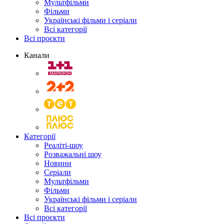
Мультфільми
Фільми
Українські фільми і серіали
Всі категорії
Всі проєкти
Канали
Категорії
Реаліті-шоу
Розважальні шоу
Новини
Серіали
Мультфільми
Фільми
Українські фільми і серіали
Всі категорії
Всі проєкти