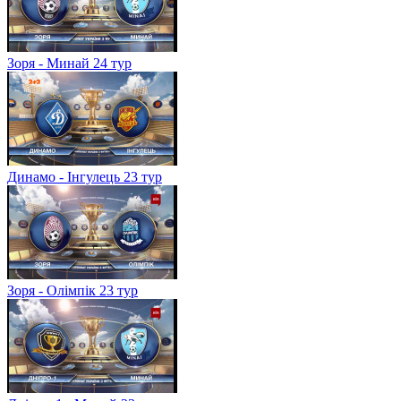
Зоря - Минай 24 тур
Динамо - Інгулець 23 тур
Зоря - Олімпік 23 тур