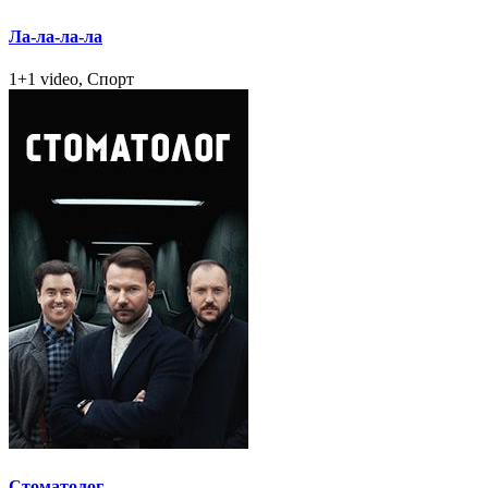
Ла-ла-ла-ла
1+1 video, Спорт
Стоматолог