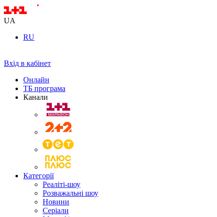
UA
RU
Вхід в кабінет
Онлайн
ТБ програма
Канали
Категорії
Реаліті-шоу
Розважальні шоу
Новини
Серіали