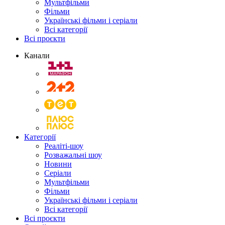
Мультфільми
Фільми
Українські фільми і серіали
Всі категорії
Всі проєкти
Канали
Категорії
Реаліті-шоу
Розважальні шоу
Новини
Серіали
Мультфільми
Фільми
Українські фільми і серіали
Всі категорії
Всі проєкти