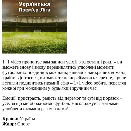
1+1 video пропонує вам записи усіх ігр за останні роки – ви
зможете знову і знову передивлятись улюблені моменти
футбольних поєдинків між найкращими з найкращих команд
країни. До того ж, ви зможете не перейматись через те, що не
встигли подивитись прямий ефір – 1+1 video робить перегляд
кожної гри можливим у будь-який зручний час.
Емоції, пристрасть, радість від перемог та сум від поразок –
усе, за що ми обожнюємо футбол. Насолоджуйся матчами
улюблених команд разом з нами!
Країна:
Україна
Жанр:
Спорт