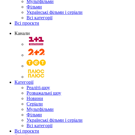
Мультфільми
Фільми
Українські фільми і серіали
Всі категорії
Всі проєкти
Канали
Категорії
Реаліті-шоу
Розважальні шоу
Новини
Серіали
Мультфільми
Фільми
Українські фільми і серіали
Всі категорії
Всі проєкти