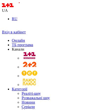
UA
RU
Вхід в кабінет
Онлайн
ТБ програма
Канали
Категорії
Реаліті-шоу
Розважальні шоу
Новини
Серіали