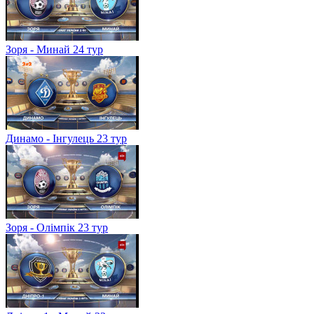
Зоря - Минай 24 тур
Динамо - Інгулець 23 тур
Зоря - Олімпік 23 тур