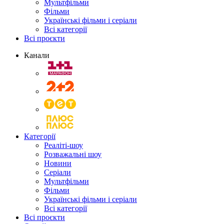
Мультфільми
Фільми
Українські фільми і серіали
Всі категорії
Всі проєкти
Канали
Категорії
Реаліті-шоу
Розважальні шоу
Новини
Серіали
Мультфільми
Фільми
Українські фільми і серіали
Всі категорії
Всі проєкти