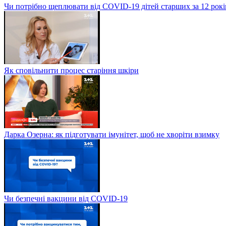
Чи потрібно щеплювати від COVID-19 дітей старших за 12 рокі
Як сповільнити процес старіння шкіри
Дарка Озерна: як підготувати імунітет, щоб не хворіти взимку
Чи безпечні вакцини від COVID-19