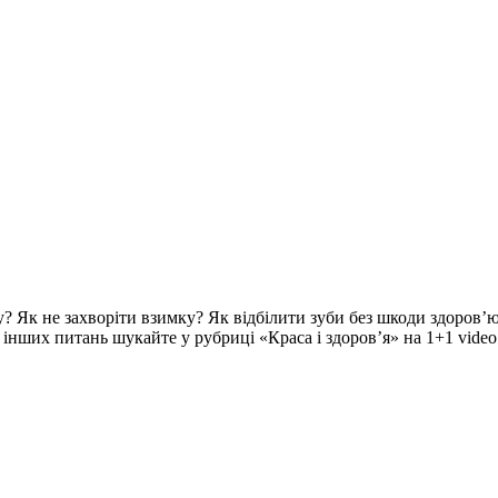
? Як не захворіти взимку? Як відбілити зуби без шкоди здоров’ю
ч інших питань шукайте у рубриці «Краса і здоров’я» на 1+1 video