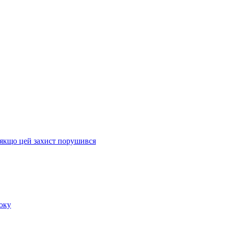
, якщо цей захист порушився
оку