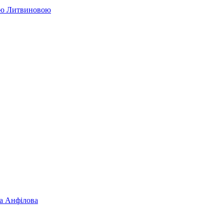
ією Литвиновою
на Анфілова