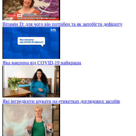
Вітамін D: для чого він потрібен та як запобігти дефіциту
Яка вакцина від СOVID-19 найкраща
Які інгредієнти шукати на етикетках доглядових засобів