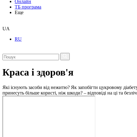
Онлайн
ТБ програма
Еще
UA
RU
Краса і здоров'я
Які існують засоби від нежитю? Як запобігти цукровому діабету
принесуть більше користі, ніж шкоди? – відповіді на ці та безлі