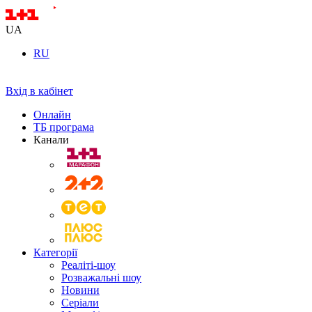
UA
RU
Вхід в кабінет
Онлайн
ТБ програма
Канали
Категорії
Реаліті-шоу
Розважальні шоу
Новини
Серіали