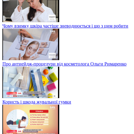
Чому взимку шкіра частіше зневоднюється і що з цим робити
Про антиейдж-процедури від косметолога Ольги Римаренко
Користь і шкода жувальної гумки