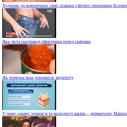
Худнемо до новорічних свят: планка з фітнес-тренеркою Ксен
Яка дієта насправді ефективна перед святами
Як червона ікра допомагає імунітету
У чому секрет здоров’я та молодості шкіри – дерматолог Мари