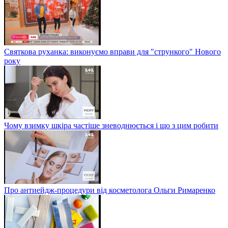
Святкова руханка: виконуємо вправи для "стрункого" Нового
року
Чому взимку шкіра частіше зневоднюється і що з цим робити
Про антиейдж-процедури від косметолога Ольги Римаренко