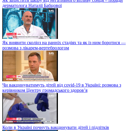
Як захистити шкіру від негативного впливу сонця – поради
дерматолога Наталії Бабцової
Як виявити сколіоз на ранніх стадіях та як із ним боротися —
розмова з лікарем-вертебрологом
Чи вакцинуватимуть дітей від covid-19 в Україні: розмова з
керівником Центру громадського здоров’я
Коли в Україні почнуть вакцинувати дітей і підлітків