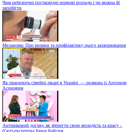
Чим небезпечні постковідні нервові розлади і чи можна їй
запобігти
Меланома: Про ризики та профілактику цього захворювання
Як працюють сімейні лікарі в Україні — розмова із Антоном
Асоновим
Антивіковий догляд: як зберегти свою молодість та красу –
б’юті-експертка Ірина Бойсюк