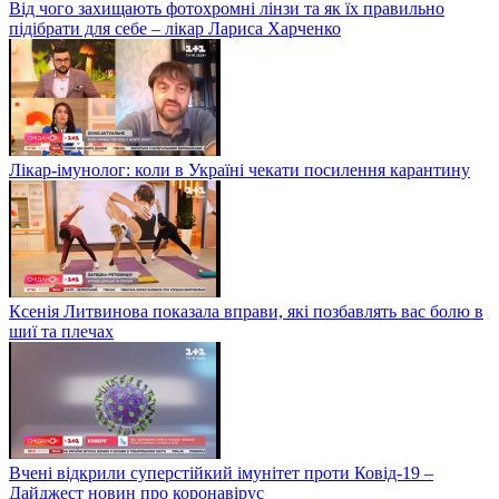
Від чого захищають фотохромні лінзи та як їх правильно
підібрати для себе – лікар Лариса Харченко
Лікар-імунолог: коли в Україні чекати посилення карантину
Ксенія Литвинова показала вправи, які позбавлять вас болю в
шиї та плечах
Вчені відкрили суперстійкий імунітет проти Ковід-19 –
Дайджест новин про коронавірус