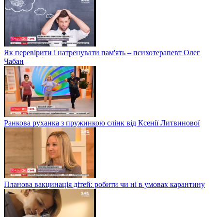
Як перевірити і натренувати пам'ять – психотерапевт Олег
Чабан
Ранкова руханка з пружинкою слінк від Ксенії Литвинової
Планова вакцинація дітей: робити чи ні в умовах карантину