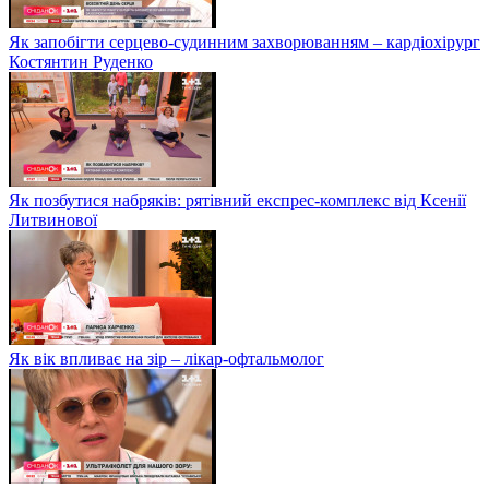
Як запобігти серцево-судинним захворюванням – кардіохірург
Костянтин Руденко
Як позбутися набряків: рятівний експрес-комплекс від Ксенії
Литвинової
Як вік впливає на зір – лікар-офтальмолог