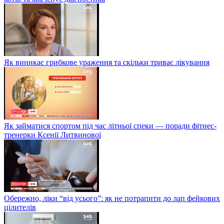
Як виникає грибкове ураження та скільки триває лікування
Як займатися спортом під час літньої спеки — поради фітнес-
тренерки Ксенії Литвинової
Обережно, ліки “від усього”: як не потрапити до лап фейкових
цілителів