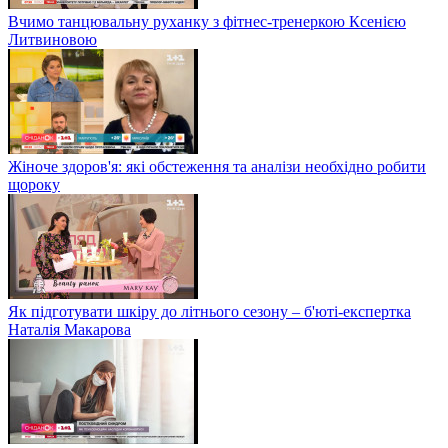
Вчимо танцювальну руханку з фітнес-тренеркою Ксенією
Литвиновою
Жіноче здоров'я: які обстеження та аналізи необхідно робити
щороку
Як підготувати шкіру до літнього сезону – б'юті-експертка
Наталія Макарова