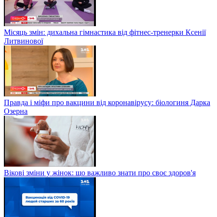
Місяць змін: дихальна гімнастика від фітнес-тренерки Ксенії
Литвинової
Правда і міфи про вакцини від коронавірусу: біологиня Дарка
Озерна
Вікові зміни у жінок: що важливо знати про своє здоров'я