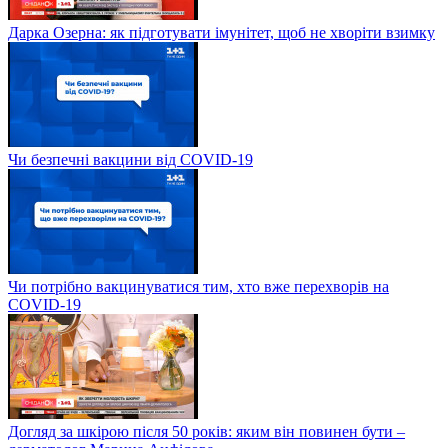
Дарка Озерна: як підготувати імунітет, щоб не хворіти взимку
Чи безпечні вакцини від COVID-19
Чи потрібно вакцинуватися тим, хто вже перехворів на
COVID-19
Догляд за шкірою після 50 років: яким він повинен бути –