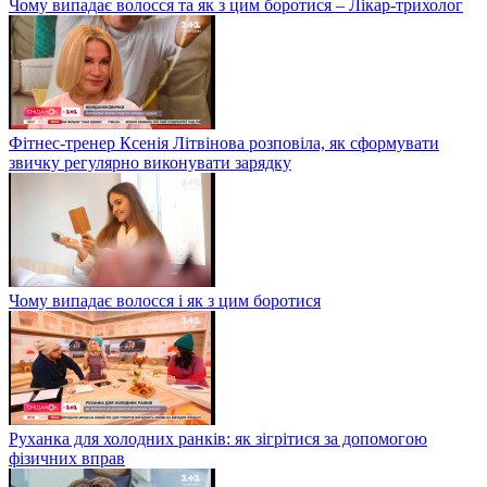
Чому випадає волосся та як з цим боротися – Лікар-трихолог
Фітнес-тренер Ксенія Літвінова розповіла, як сформувати
звичку регулярно виконувати зарядку
Чому випадає волосся і як з цим боротися
Руханка для холодних ранків: як зігрітися за допомогою
фізичних вправ