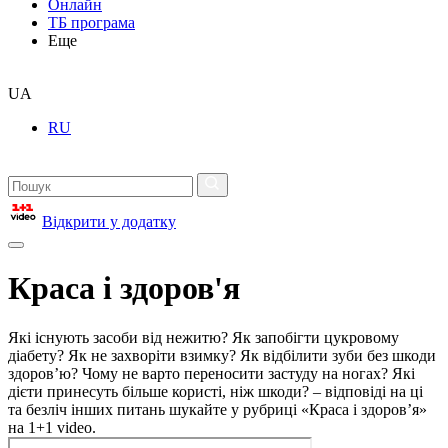
Онлайн
ТБ програма
Еще
UA
RU
Відкрити у додатку
Краса і здоров'я
Які існують засоби від нежитю? Як запобігти цукровому
діабету? Як не захворіти взимку? Як відбілити зуби без шкоди
здоров’ю? Чому не варто переносити застуду на ногах? Які
дієти принесуть більше користі, ніж шкоди? – відповіді на ці
та безліч інших питань шукайте у рубриці «Краса і здоров’я»
на 1+1 video.