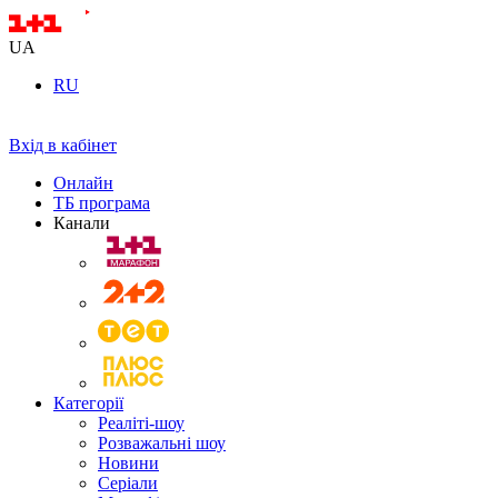
UA
RU
Вхід в кабінет
Онлайн
ТБ програма
Канали
Категорії
Реаліті-шоу
Розважальні шоу
Новини
Серіали