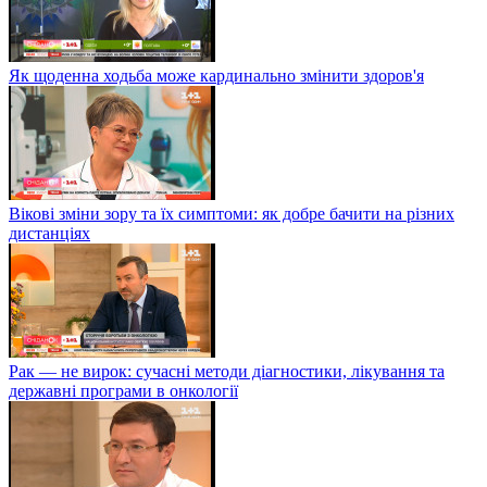
Як щоденна ходьба може кардинально змінити здоров'я
Вікові зміни зору та їх симптоми: як добре бачити на різних
дистанціях
Рак — не вирок: сучасні методи діагностики, лікування та
державні програми в онкології