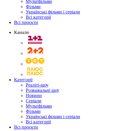
Мультфільми
Фільми
Українські фільми і серіали
Всі категорії
Всі проєкти
Канали
Категорії
Реаліті-шоу
Розважальні шоу
Новини
Серіали
Мультфільми
Фільми
Українські фільми і серіали
Всі категорії
Всі проєкти