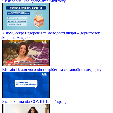
Як червона ікра допомагає імунітету
У чому секрет здоров’я та молодості шкіри – дерматолог
Марина Анфілова
Вітамін D: для чого він потрібен та як запобігти дефіциту
Яка вакцина від СOVID-19 найкраща