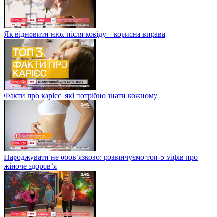
Як відновити нюх після ковіду – корисна вправа
Факти про карієс, які потрібно знати кожному
Народжувати не обов’язково: розвінчуємо топ-5 міфів про
жіноче здоров’я