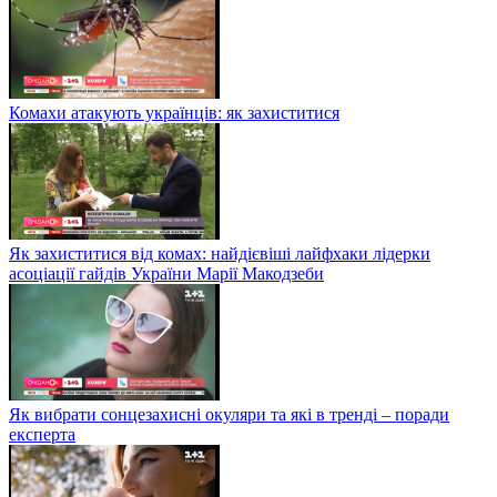
Комахи атакують українців: як захиститися
Як захиститися від комах: найдієвіші лайфхаки лідерки
асоціації гайдів України Марії Макодзеби
Як вибрати сонцезахисні окуляри та які в тренді – поради
експерта