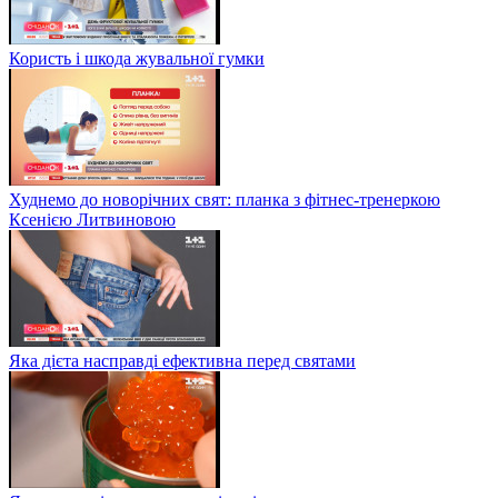
Користь і шкода жувальної гумки
Худнемо до новорічних свят: планка з фітнес-тренеркою
Ксенією Литвиновою
Яка дієта насправді ефективна перед святами