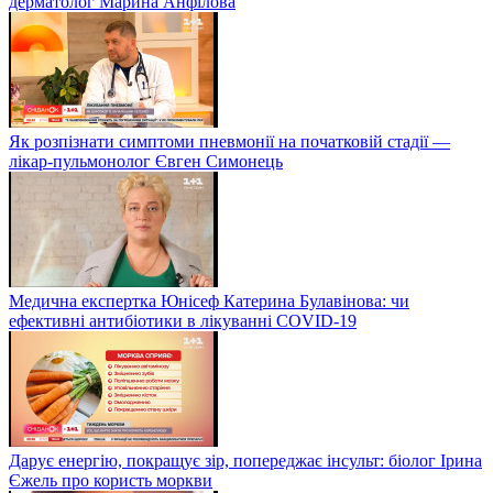
дерматолог Марина Анфілова
Як розпізнати симптоми пневмонії на початковій стадії —
лікар-пульмонолог Євген Симонець
Медична експертка Юнісеф Катерина Булавінова: чи
ефективні антибіотики в лікуванні COVID-19
Дарує енергію, покращує зір, попереджає інсульт: біолог Ірина
Єжель про користь моркви