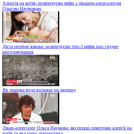
Алергія на котів: розвінчуємо міфи з лікарем-алергологом
Ольгою Наумовою
Дієта необов’язкова: розвінчуємо топ-3 міфів про грудне
вигодовування
Як дощова вода впливає на людину
Лікар-алерголог Ольга Наумова: які перші симптоми алергії на
котів та яка існує діагностика