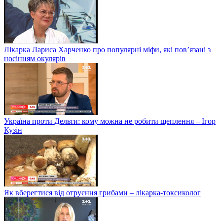
Лікарка Лариса Харченко про популярні міфи, які пов’язані з
носінням окулярів
Україна проти Дельти: кому можна не робити щеплення – Ігор
Кузін
Як вберегтися від отруєння грибами – лікарка-токсиколог