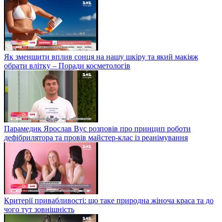
Як зменшити вплив сонця на нашу шкіру та який макіяж
обрати влітку – Поради косметологів
Парамедик Ярослав Вус розповів про принцип роботи
дефібрилятора та провів майстер-клас із реанімування
Критерії привабливості: що таке природна жіноча краса та до
чого тут зовнішність