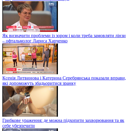
Як визначити проблеми із зором і коли треба замовляти лінзи
– офтальмолог Лариса Харченко
Ксенія Литвинова і Катерина Серебрянська показали вправи,
які допоможуть збадьоритися зранку
Грибкове ураження: де можна підхопити захворювання та як
себе убезпечити