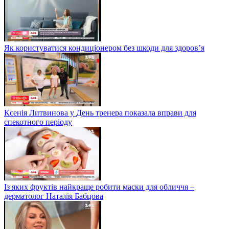
Як користуватися кондиціонером без шкоди для здоров’я
Ксенія Литвинова у День тренера показала вправи для
спекотного періоду
Із яких фруктів найкраще робити маски для обличчя –
дерматолог Наталія Бабцова