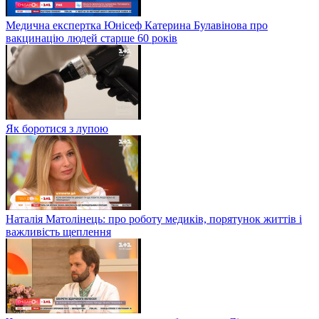
Медична експертка Юнісеф Катерина Булавінова про
вакцинацію людей старше 60 років
Як боротися з лупою
Наталія Матолінець: про роботу медиків, порятунок життів і
важливість щеплення