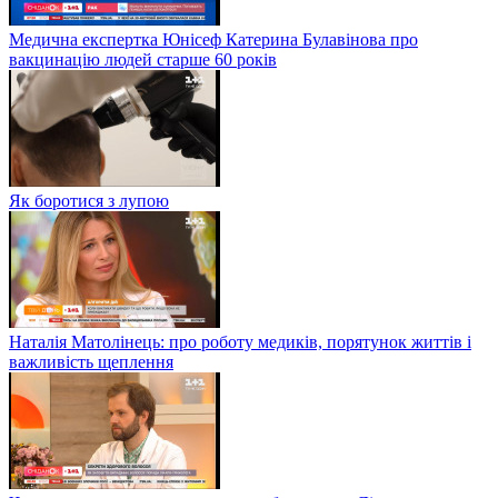
Медична експертка Юнісеф Катерина Булавінова про
вакцинацію людей старше 60 років
Як боротися з лупою
Наталія Матолінець: про роботу медиків, порятунок життів і
важливість щеплення