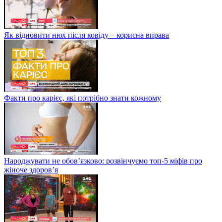
Як відновити нюх після ковіду – корисна вправа
Факти про карієс, які потрібно знати кожному
Народжувати не обов’язково: розвінчуємо топ-5 міфів про
жіноче здоров’я