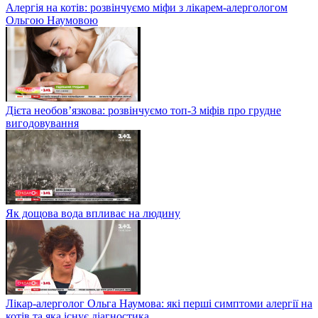
Алергія на котів: розвінчуємо міфи з лікарем-алергологом
Ольгою Наумовою
Дієта необов’язкова: розвінчуємо топ-3 міфів про грудне
вигодовування
Як дощова вода впливає на людину
Лікар-алерголог Ольга Наумова: які перші симптоми алергії на
котів та яка існує діагностика