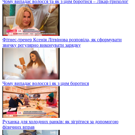
Чому випадає волосся та як з цим боротися – Лікар-трихолог
Фітнес-тренер Ксенія Літвінова розповіла, як сформувати
звичку регулярно виконувати зарядку
Чому випадає волосся і як з цим боротися
Руханка для холодних ранків: як зігрітися за допомогою
фізичних вправ