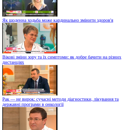
Як щоденна ходьба може кардинально змінити здоров'я
Вікові зміни зору та їх симптоми: як добре бачити на різних
дистанціях
Рак — не вирок: сучасні методи діагностики, лікування та
державні програми в онкології