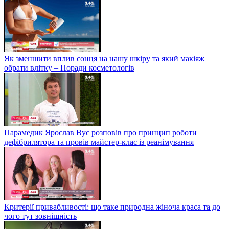
Як зменшити вплив сонця на нашу шкіру та який макіяж
обрати влітку – Поради косметологів
Парамедик Ярослав Вус розповів про принцип роботи
дефібрилятора та провів майстер-клас із реанімування
Критерії привабливості: що таке природна жіноча краса та до
чого тут зовнішність