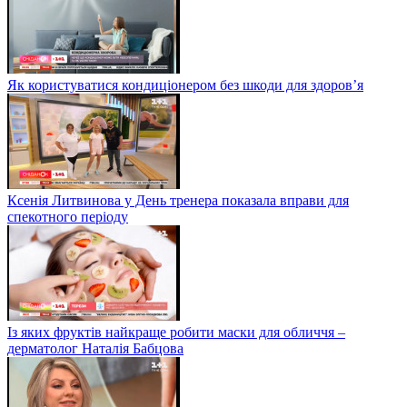
Як користуватися кондиціонером без шкоди для здоров’я
Ксенія Литвинова у День тренера показала вправи для
спекотного періоду
Із яких фруктів найкраще робити маски для обличчя –
дерматолог Наталія Бабцова