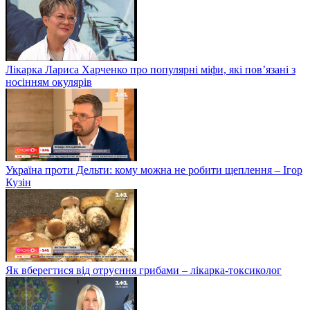
Лікарка Лариса Харченко про популярні міфи, які пов’язані з
носінням окулярів
Україна проти Дельти: кому можна не робити щеплення – Ігор
Кузін
Як вберегтися від отруєння грибами – лікарка-токсиколог