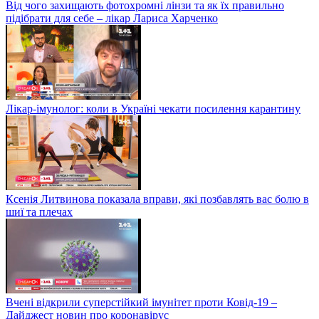
Від чого захищають фотохромні лінзи та як їх правильно
підібрати для себе – лікар Лариса Харченко
Лікар-імунолог: коли в Україні чекати посилення карантину
Ксенія Литвинова показала вправи, які позбавлять вас болю в
шиї та плечах
Вчені відкрили суперстійкий імунітет проти Ковід-19 –
Дайджест новин про коронавірус