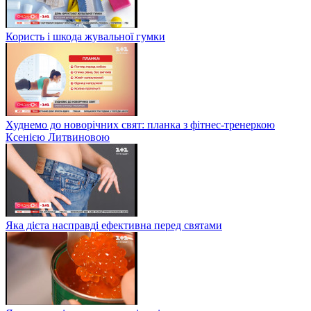
Користь і шкода жувальної гумки
Худнемо до новорічних свят: планка з фітнес-тренеркою
Ксенією Литвиновою
Яка дієта насправді ефективна перед святами