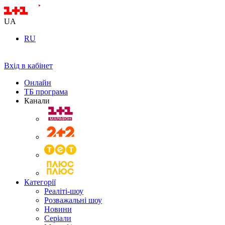
UA
RU
Вхід в кабінет
Онлайн
ТБ програма
Канали
Категорії
Реаліті-шоу
Розважальні шоу
Новини
Серіали