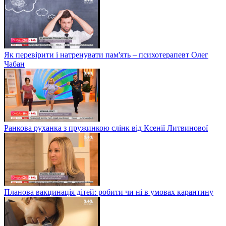
Як перевірити і натренувати пам'ять – психотерапевт Олег
Чабан
Ранкова руханка з пружинкою слінк від Ксенії Литвинової
Планова вакцинація дітей: робити чи ні в умовах карантину