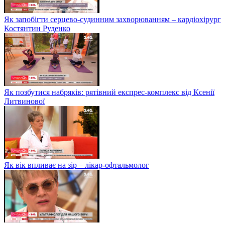
Як запобігти серцево-судинним захворюванням – кардіохірург
Костянтин Руденко
Як позбутися набряків: рятівний експрес-комплекс від Ксенії
Литвинової
Як вік впливає на зір – лікар-офтальмолог