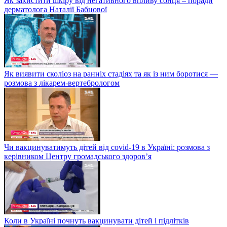
Як захистити шкіру від негативного впливу сонця – поради
дерматолога Наталії Бабцової
Як виявити сколіоз на ранніх стадіях та як із ним боротися —
розмова з лікарем-вертебрологом
Чи вакцинуватимуть дітей від covid-19 в Україні: розмова з
керівником Центру громадського здоров’я
Коли в Україні почнуть вакцинувати дітей і підлітків