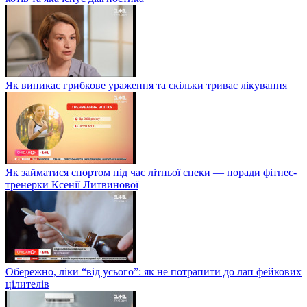
Як виникає грибкове ураження та скільки триває лікування
Як займатися спортом під час літньої спеки — поради фітнес-
тренерки Ксенії Литвинової
Обережно, ліки “від усього”: як не потрапити до лап фейкових
цілителів