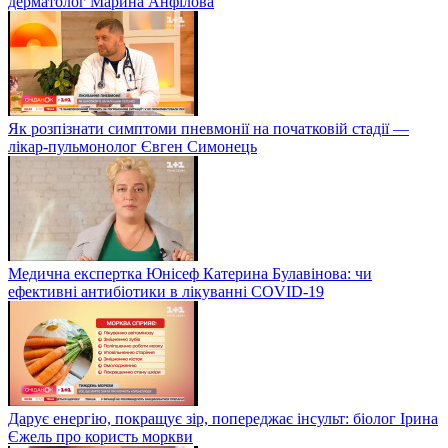
дерматолог Марина Анфілова
Як розпізнати симптоми пневмонії на початковій стадії —
лікар-пульмонолог Євген Симонець
Медична експертка Юнісеф Катерина Булавінова: чи
ефективні антибіотики в лікуванні COVID-19
Дарує енергію, покращує зір, попереджає інсульт: біолог Ірина
Єжель про користь моркви