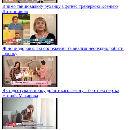
Вчимо танцювальну руханку з фітнес-тренеркою Ксенією
Литвиновою
Жіноче здоров'я: які обстеження та аналізи необхідно робити
щороку
Як підготувати шкіру до літнього сезону – б'юті-експертка
Наталія Макарова