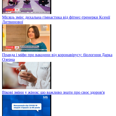
Місяць змін: дихальна гімнастика від фітнес-тренерки Ксенії
Литвинової
Правда і міфи про вакцини від коронавірусу: біологиня Дарка
Озерна
Вікові зміни у жінок: що важливо знати про своє здоров'я