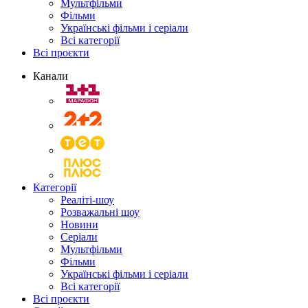
Мультфільми
Фільми
Українські фільми і серіали
Всі категорії
Всі проєкти
Канали
Категорії
Реаліті-шоу
Розважальні шоу
Новини
Серіали
Мультфільми
Фільми
Українські фільми і серіали
Всі категорії
Всі проєкти