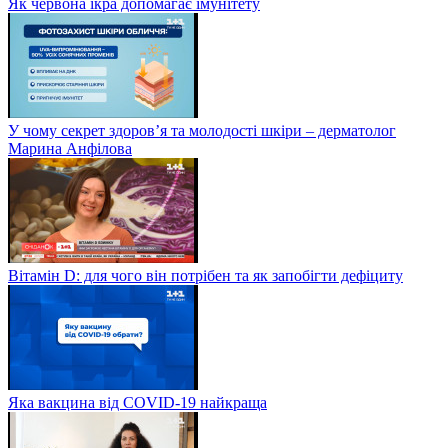
Як червона ікра допомагає імунітету
У чому секрет здоров’я та молодості шкіри – дерматолог
Марина Анфілова
Вітамін D: для чого він потрібен та як запобігти дефіциту
Яка вакцина від СOVID-19 найкраща