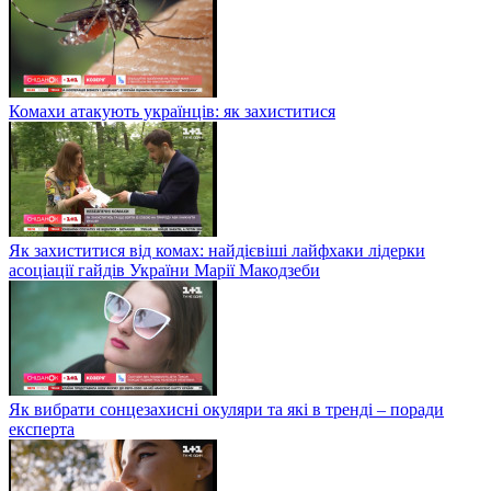
Комахи атакують українців: як захиститися
Як захиститися від комах: найдієвіші лайфхаки лідерки
асоціації гайдів України Марії Макодзеби
Як вибрати сонцезахисні окуляри та які в тренді – поради
експерта