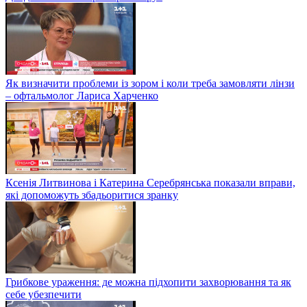
Як визначити проблеми із зором і коли треба замовляти лінзи
– офтальмолог Лариса Харченко
Ксенія Литвинова і Катерина Серебрянська показали вправи,
які допоможуть збадьоритися зранку
Грибкове ураження: де можна підхопити захворювання та як
себе убезпечити