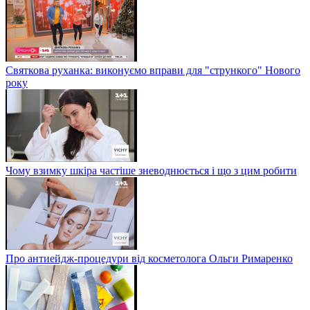
Святкова руханка: виконуємо вправи для "стрункого" Нового
року
Чому взимку шкіра частіше зневоднюється і що з цим робити
Про антиейдж-процедури від косметолога Ольги Римаренко