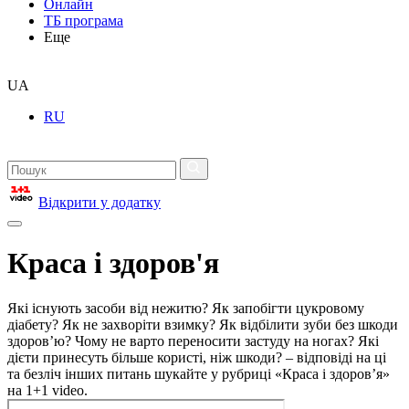
Онлайн
ТБ програма
Еще
UA
RU
Відкрити у додатку
Краса і здоров'я
Які існують засоби від нежитю? Як запобігти цукровому
діабету? Як не захворіти взимку? Як відбілити зуби без шкоди
здоров’ю? Чому не варто переносити застуду на ногах? Які
дієти принесуть більше користі, ніж шкоди? – відповіді на ці
та безліч інших питань шукайте у рубриці «Краса і здоров’я»
на 1+1 video.