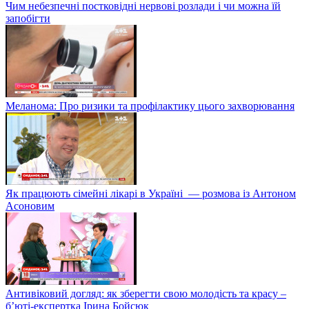
Чим небезпечні постковідні нервові розлади і чи можна їй
запобігти
Меланома: Про ризики та профілактику цього захворювання
Як працюють сімейні лікарі в Україні — розмова із Антоном
Асоновим
Антивіковий догляд: як зберегти свою молодість та красу –
б’юті-експертка Ірина Бойсюк