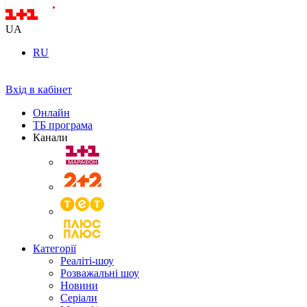
UA
RU
Вхід в кабінет
Онлайн
ТБ програма
Канали
Категорії
Реаліті-шоу
Розважальні шоу
Новини
Серіали