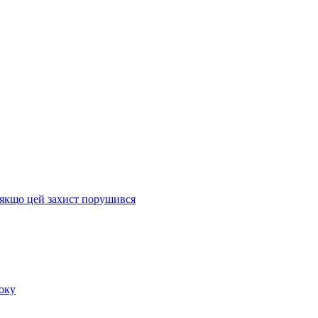
, якщо цей захист порушився
оку