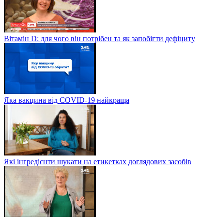
Вітамін D: для чого він потрібен та як запобігти дефіциту
Яка вакцина від СOVID-19 найкраща
Які інгредієнти шукати на етикетках доглядових засобів