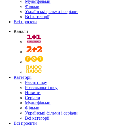
Мультфільми
Фільми
Українські фільми і серіали
Всі категорії
Всі проєкти
Канали
Категорії
Реаліті-шоу
Розважальні шоу
Новини
Серіали
Мультфільми
Фільми
Українські фільми і серіали
Всі категорії
Всі проєкти