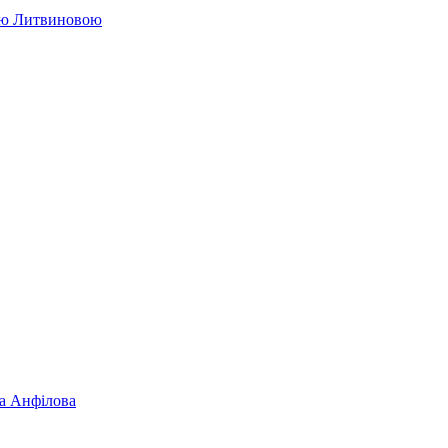
ією Литвиновою
на Анфілова