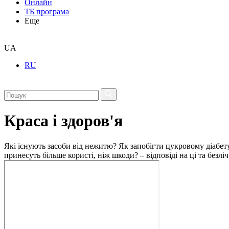
Онлайн
ТБ програма
Еще
UA
RU
Краса і здоров'я
Які існують засоби від нежитю? Як запобігти цукровому діабету
принесуть більше користі, ніж шкоди? – відповіді на ці та безлі