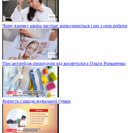
Чому взимку шкіра частіше зневоднюється і що з цим робити
Про антиейдж-процедури від косметолога Ольги Римаренко
Користь і шкода жувальної гумки