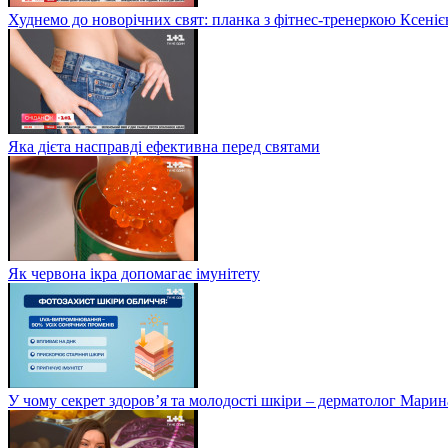
Худнемо до новорічних свят: планка з фітнес-тренеркою Ксен
Яка дієта насправді ефективна перед святами
Як червона ікра допомагає імунітету
У чому секрет здоров’я та молодості шкіри – дерматолог Мари