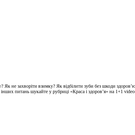
? Як не захворіти взимку? Як відбілити зуби без шкоди здоров’ю
ч інших питань шукайте у рубриці «Краса і здоров’я» на 1+1 video