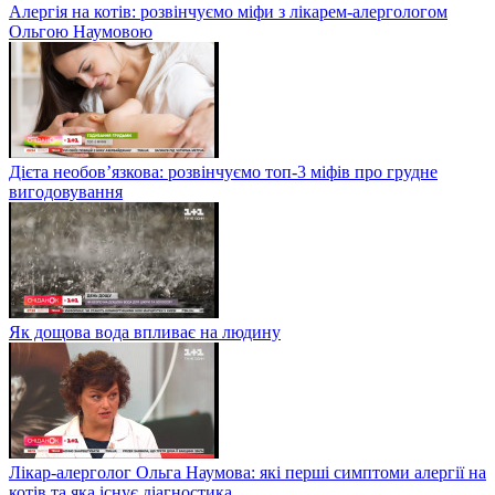
Алергія на котів: розвінчуємо міфи з лікарем-алергологом
Ольгою Наумовою
Дієта необов’язкова: розвінчуємо топ-3 міфів про грудне
вигодовування
Як дощова вода впливає на людину
Лікар-алерголог Ольга Наумова: які перші симптоми алергії на
котів та яка існує діагностика