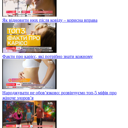
Як відновити нюх після ковіду – корисна вправа
Факти про карієс, які потрібно знати кожному
Народжувати не обов’язково: розвінчуємо топ-5 міфів про
жіноче здоров’я