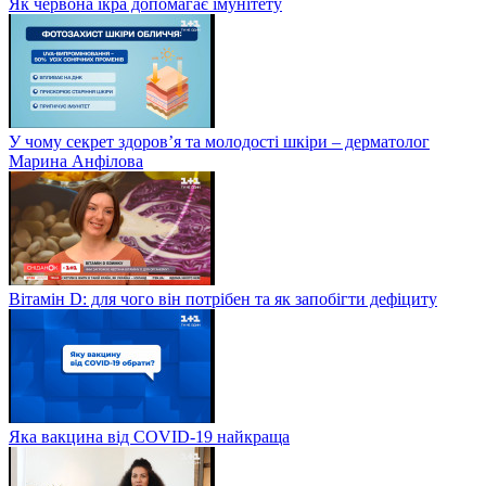
Як червона ікра допомагає імунітету
У чому секрет здоров’я та молодості шкіри – дерматолог
Марина Анфілова
Вітамін D: для чого він потрібен та як запобігти дефіциту
Яка вакцина від СOVID-19 найкраща