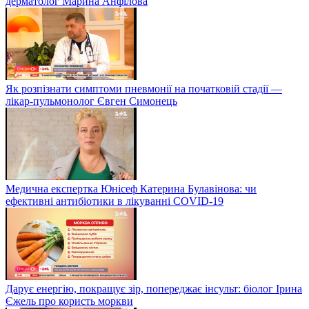
дерматолог Марина Анфілова
Як розпізнати симптоми пневмонії на початковій стадії —
лікар-пульмонолог Євген Симонець
Медична експертка Юнісеф Катерина Булавінова: чи
ефективні антибіотики в лікуванні COVID-19
Дарує енергію, покращує зір, попереджає інсульт: біолог Ірина
Єжель про користь моркви