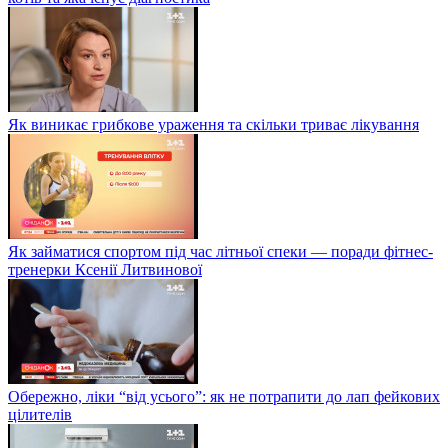
Як виникає грибкове ураження та скільки триває лікування
Як займатися спортом під час літньої спеки — поради фітнес-
тренерки Ксенії Литвинової
Обережно, ліки “від усього”: як не потрапити до лап фейкових
цілителів