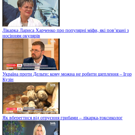
Лікарка Лариса Харченко про популярні міфи, які пов’язані з
носінням окулярів
Україна проти Дельти: кому можна не робити щеплення – Ігор
Кузін
Як вберегтися від отруєння грибами – лікарка-токсиколог