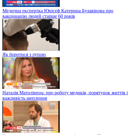
Медична експертка Юнісеф Катерина Булавінова про
вакцинацію людей старше 60 років
Як боротися з лупою
Наталія Матолінець: про роботу медиків, порятунок життів і
важливість щеплення