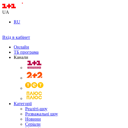
UA
RU
Вхід в кабінет
Онлайн
ТБ програма
Канали
Категорії
Реаліті-шоу
Розважальні шоу
Новини
Серіали