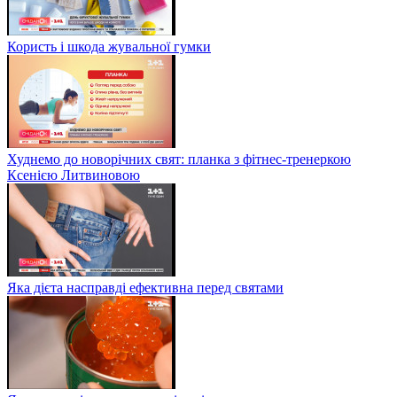
Користь і шкода жувальної гумки
Худнемо до новорічних свят: планка з фітнес-тренеркою
Ксенією Литвиновою
Яка дієта насправді ефективна перед святами