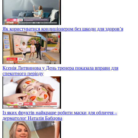
Як користуватися кондиціонером без шкоди для здоров’я
Ксенія Литвинова у День тренера показала вправи для
спекотного періоду
Із яких фруктів найкраще робити маски для обличчя –
дерматолог Наталія Бабцова