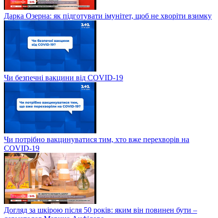
Дарка Озерна: як підготувати імунітет, щоб не хворіти взимку
Чи безпечні вакцини від COVID-19
Чи потрібно вакцинуватися тим, хто вже перехворів на
COVID-19
Догляд за шкірою після 50 років: яким він повинен бути –