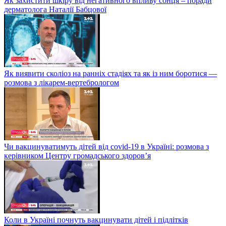
Як захистити шкіру від негативного впливу сонця – поради
дерматолога Наталії Бабцової
Як виявити сколіоз на ранніх стадіях та як із ним боротися —
розмова з лікарем-вертебрологом
Чи вакцинуватимуть дітей від covid-19 в Україні: розмова з
керівником Центру громадського здоров’я
Коли в Україні почнуть вакцинувати дітей і підлітків