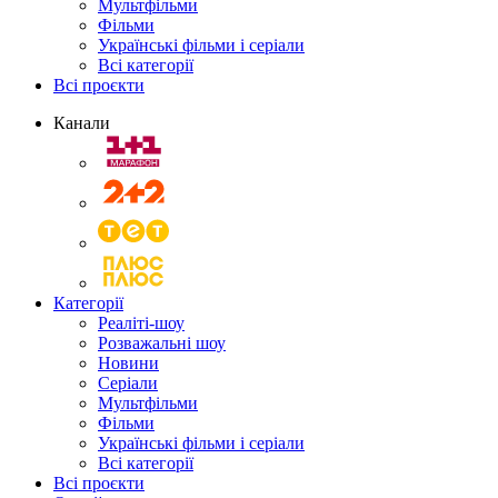
Мультфільми
Фільми
Українські фільми і серіали
Всі категорії
Всі проєкти
Канали
Категорії
Реаліті-шоу
Розважальні шоу
Новини
Серіали
Мультфільми
Фільми
Українські фільми і серіали
Всі категорії
Всі проєкти