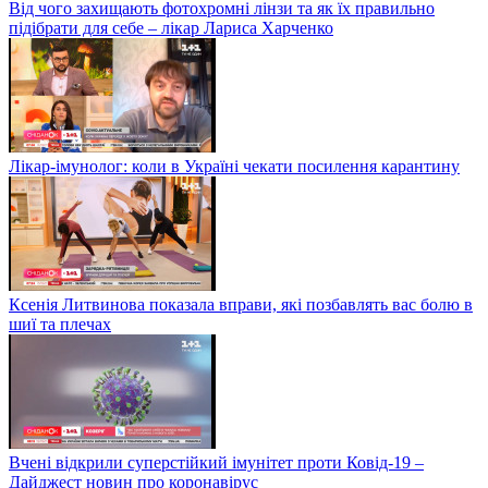
Від чого захищають фотохромні лінзи та як їх правильно
підібрати для себе – лікар Лариса Харченко
Лікар-імунолог: коли в Україні чекати посилення карантину
Ксенія Литвинова показала вправи, які позбавлять вас болю в
шиї та плечах
Вчені відкрили суперстійкий імунітет проти Ковід-19 –
Дайджест новин про коронавірус