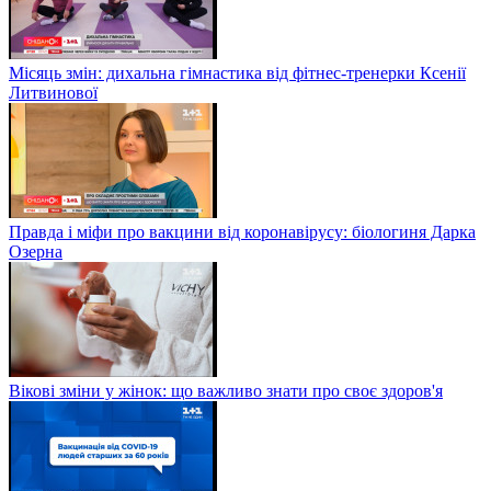
Місяць змін: дихальна гімнастика від фітнес-тренерки Ксенії
Литвинової
Правда і міфи про вакцини від коронавірусу: біологиня Дарка
Озерна
Вікові зміни у жінок: що важливо знати про своє здоров'я