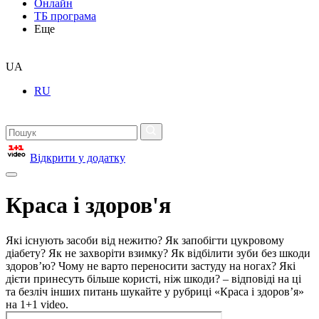
Онлайн
ТБ програма
Еще
UA
RU
Відкрити у додатку
Краса і здоров'я
Які існують засоби від нежитю? Як запобігти цукровому
діабету? Як не захворіти взимку? Як відбілити зуби без шкоди
здоров’ю? Чому не варто переносити застуду на ногах? Які
дієти принесуть більше користі, ніж шкоди? – відповіді на ці
та безліч інших питань шукайте у рубриці «Краса і здоров’я»
на 1+1 video.