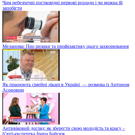
Чим небезпечні постковідні нервові розлади і чи можна їй
запобігти
Меланома: Про ризики та профілактику цього захворювання
Як працюють сімейні лікарі в Україні — розмова із Антоном
Асоновим
Антивіковий догляд: як зберегти свою молодість та красу –
б’юті-експертка Ірина Бойсюк