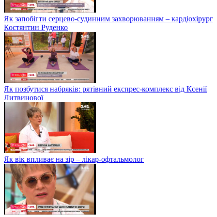
Як запобігти серцево-судинним захворюванням – кардіохірург
Костянтин Руденко
Як позбутися набряків: рятівний експрес-комплекс від Ксенії
Литвинової
Як вік впливає на зір – лікар-офтальмолог