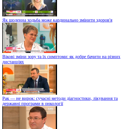
Як щоденна ходьба може кардинально змінити здоров'я
Вікові зміни зору та їх симптоми: як добре бачити на різних
дистанціях
Рак — не вирок: сучасні методи діагностики, лікування та
державні програми в онкології