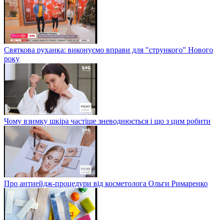
Святкова руханка: виконуємо вправи для "стрункого" Нового
року
Чому взимку шкіра частіше зневоднюється і що з цим робити
Про антиейдж-процедури від косметолога Ольги Римаренко