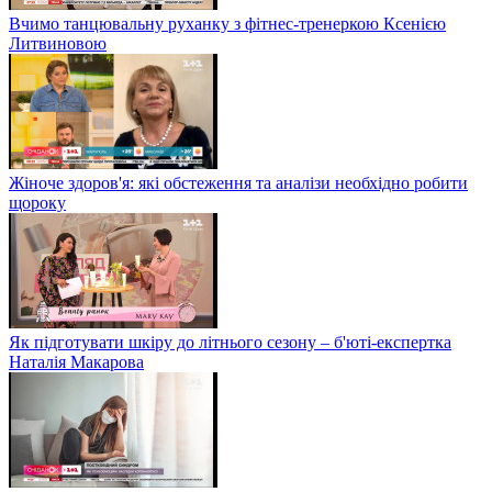
Вчимо танцювальну руханку з фітнес-тренеркою Ксенією
Литвиновою
Жіноче здоров'я: які обстеження та аналізи необхідно робити
щороку
Як підготувати шкіру до літнього сезону – б'юті-експертка
Наталія Макарова