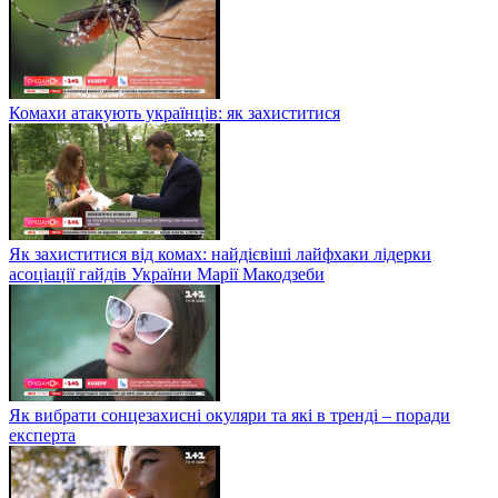
Комахи атакують українців: як захиститися
Як захиститися від комах: найдієвіші лайфхаки лідерки
асоціації гайдів України Марії Макодзеби
Як вибрати сонцезахисні окуляри та які в тренді – поради
експерта