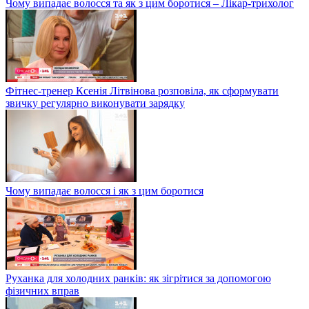
Чому випадає волосся та як з цим боротися – Лікар-трихолог
Фітнес-тренер Ксенія Літвінова розповіла, як сформувати
звичку регулярно виконувати зарядку
Чому випадає волосся і як з цим боротися
Руханка для холодних ранків: як зігрітися за допомогою
фізичних вправ