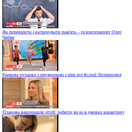
Як перевірити і натренувати пам'ять – психотерапевт Олег
Чабан
Ранкова руханка з пружинкою слінк від Ксенії Литвинової
Планова вакцинація дітей: робити чи ні в умовах карантину