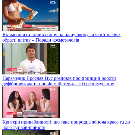
Як зменшити вплив сонця на нашу шкіру та який макіяж
обрати влітку – Поради косметологів
Парамедик Ярослав Вус розповів про принцип роботи
дефібрилятора та провів майстер-клас із реанімування
Критерії привабливості: що таке природна жіноча краса та до
чого тут зовнішність