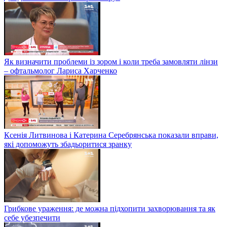
Як визначити проблеми із зором і коли треба замовляти лінзи
– офтальмолог Лариса Харченко
Ксенія Литвинова і Катерина Серебрянська показали вправи,
які допоможуть збадьоритися зранку
Грибкове ураження: де можна підхопити захворювання та як
себе убезпечити