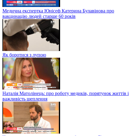
Медична експертка Юнісеф Катерина Булавінова про
вакцинацію людей старше 60 років
Як боротися з лупою
Наталія Матолінець: про роботу медиків, порятунок життів і
важливість щеплення