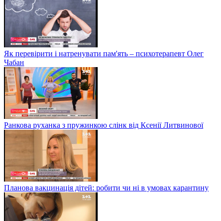
Як перевірити і натренувати пам'ять – психотерапевт Олег
Чабан
Ранкова руханка з пружинкою слінк від Ксенії Литвинової
Планова вакцинація дітей: робити чи ні в умовах карантину