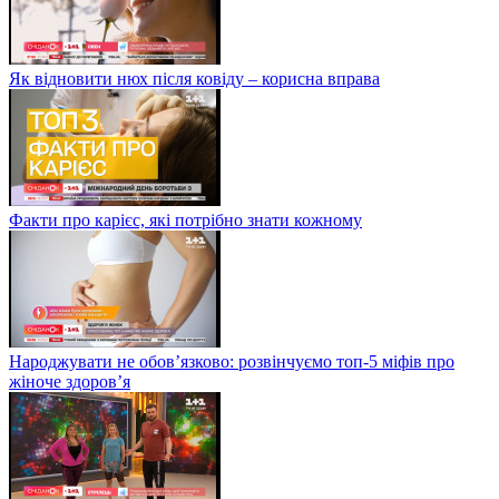
Як відновити нюх після ковіду – корисна вправа
Факти про карієс, які потрібно знати кожному
Народжувати не обов’язково: розвінчуємо топ-5 міфів про
жіноче здоров’я