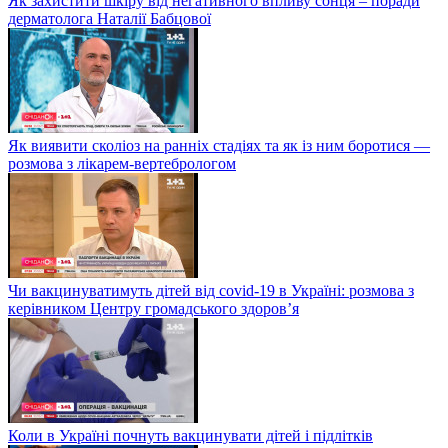
Як захистити шкіру від негативного впливу сонця – поради
дерматолога Наталії Бабцової
Як виявити сколіоз на ранніх стадіях та як із ним боротися —
розмова з лікарем-вертебрологом
Чи вакцинуватимуть дітей від covid-19 в Україні: розмова з
керівником Центру громадського здоров’я
Коли в Україні почнуть вакцинувати дітей і підлітків