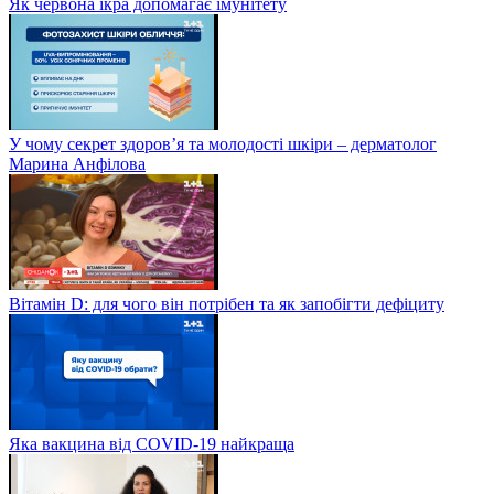
Як червона ікра допомагає імунітету
У чому секрет здоров’я та молодості шкіри – дерматолог
Марина Анфілова
Вітамін D: для чого він потрібен та як запобігти дефіциту
Яка вакцина від СOVID-19 найкраща