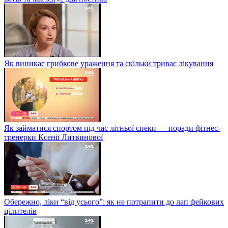
Як виникає грибкове ураження та скільки триває лікування
Як займатися спортом під час літньої спеки — поради фітнес-
тренерки Ксенії Литвинової
Обережно, ліки “від усього”: як не потрапити до лап фейкових
цілителів