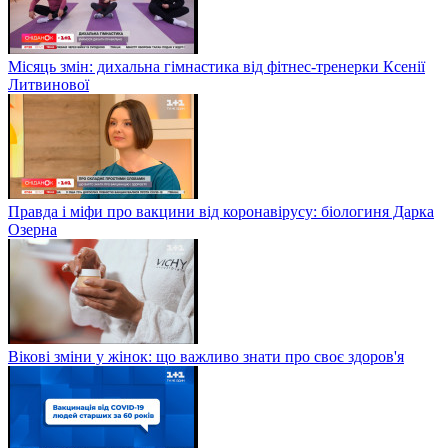
Місяць змін: дихальна гімнастика від фітнес-тренерки Ксенії
Литвинової
Правда і міфи про вакцини від коронавірусу: біологиня Дарка
Озерна
Вікові зміни у жінок: що важливо знати про своє здоров'я