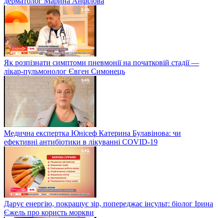
дерматолог Марина Анфілова
Як розпізнати симптоми пневмонії на початковій стадії —
лікар-пульмонолог Євген Симонець
Медична експертка Юнісеф Катерина Булавінова: чи
ефективні антибіотики в лікуванні COVID-19
Дарує енергію, покращує зір, попереджає інсульт: біолог Ірина
Єжель про користь моркви