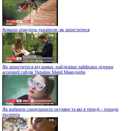
Комахи атакують українців: як захиститися
Як захиститися від комах: найдієвіші лайфхаки лідерки
асоціації гайдів України Марії Макодзеби
Як вибрати сонцезахисні окуляри та які в тренді – поради
експерта