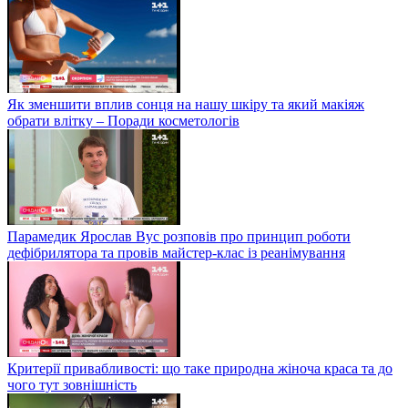
Як зменшити вплив сонця на нашу шкіру та який макіяж
обрати влітку – Поради косметологів
Парамедик Ярослав Вус розповів про принцип роботи
дефібрилятора та провів майстер-клас із реанімування
Критерії привабливості: що таке природна жіноча краса та до
чого тут зовнішність