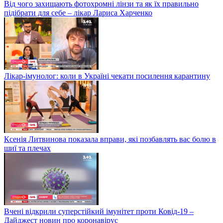
Від чого захищають фотохромні лінзи та як їх правильно
підібрати для себе – лікар Лариса Харченко
Лікар-імунолог: коли в Україні чекати посилення карантину
Ксенія Литвинова показала вправи, які позбавлять вас болю в
шиї та плечах
Вчені відкрили суперстійкий імунітет проти Ковід-19 –
Дайджест новин про коронавірус