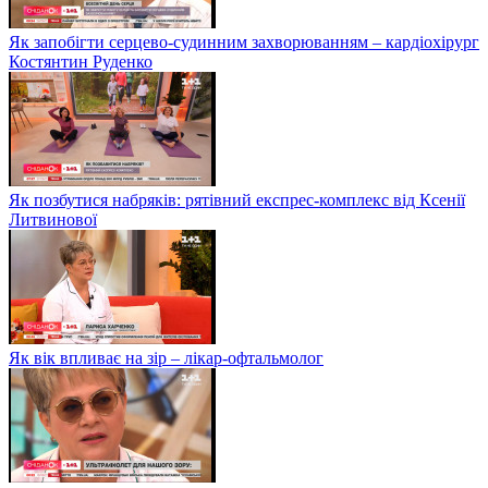
Як запобігти серцево-судинним захворюванням – кардіохірург
Костянтин Руденко
Як позбутися набряків: рятівний експрес-комплекс від Ксенії
Литвинової
Як вік впливає на зір – лікар-офтальмолог