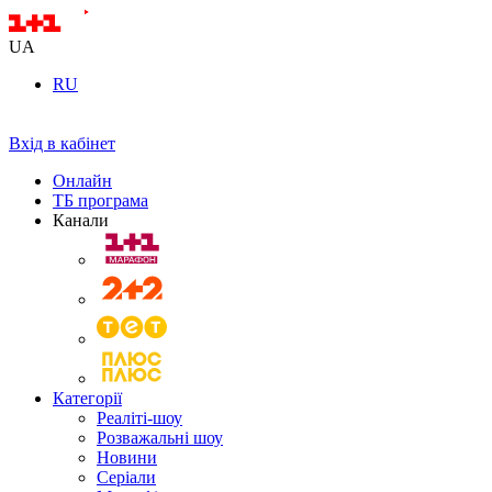
UA
RU
Вхід в кабінет
Онлайн
ТБ програма
Канали
Категорії
Реаліті-шоу
Розважальні шоу
Новини
Серіали