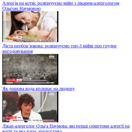
Алергія на котів: розвінчуємо міфи з лікарем-алергологом
Ольгою Наумовою
Дієта необов’язкова: розвінчуємо топ-3 міфів про грудне
вигодовування
Як дощова вода впливає на людину
Лікар-алерголог Ольга Наумова: які перші симптоми алергії на
котів та яка існує діагностика