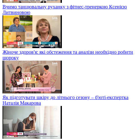
Вчимо танцювальну руханку з фітнес-тренеркою Ксенією
Литвиновою
Жіноче здоров'я: які обстеження та аналізи необхідно робити
щороку
Як підготувати шкіру до літнього сезону – б'юті-експертка
Наталія Макарова