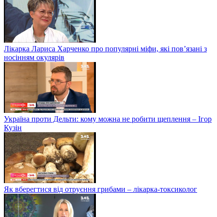
Лікарка Лариса Харченко про популярні міфи, які пов’язані з
носінням окулярів
Україна проти Дельти: кому можна не робити щеплення – Ігор
Кузін
Як вберегтися від отруєння грибами – лікарка-токсиколог