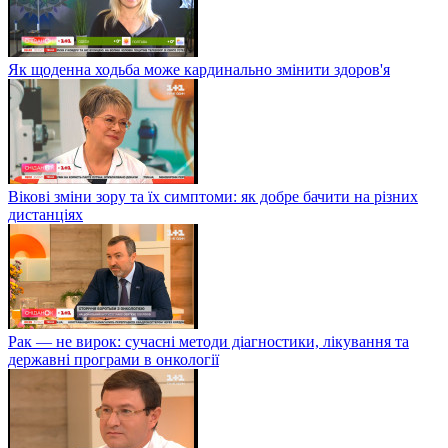
Як щоденна ходьба може кардинально змінити здоров'я
Вікові зміни зору та їх симптоми: як добре бачити на різних
дистанціях
Рак — не вирок: сучасні методи діагностики, лікування та
державні програми в онкології