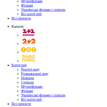
Мультфільми
Фільми
Українські фільми і серіали
Всі категорії
Всі проєкти
Канали
Категорії
Реаліті-шоу
Розважальні шоу
Новини
Серіали
Мультфільми
Фільми
Українські фільми і серіали
Всі категорії
Всі проєкти