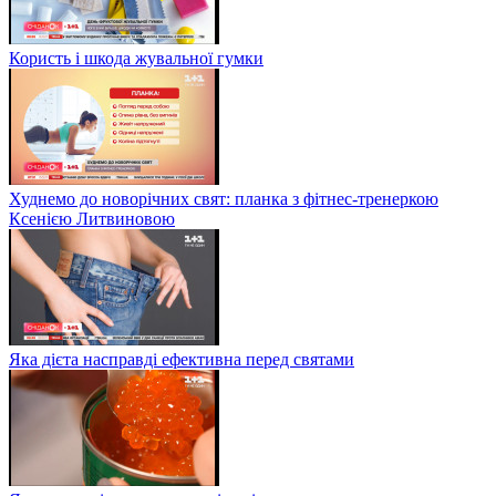
Користь і шкода жувальної гумки
Худнемо до новорічних свят: планка з фітнес-тренеркою
Ксенією Литвиновою
Яка дієта насправді ефективна перед святами