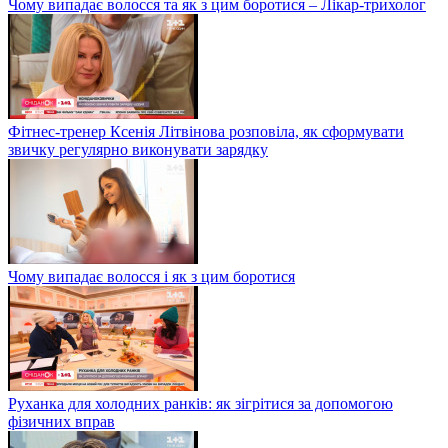
Чому випадає волосся та як з цим боротися – Лікар-трихолог
Фітнес-тренер Ксенія Літвінова розповіла, як сформувати
звичку регулярно виконувати зарядку
Чому випадає волосся і як з цим боротися
Руханка для холодних ранків: як зігрітися за допомогою
фізичних вправ