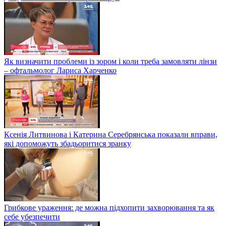
Як визначити проблеми із зором і коли треба замовляти лінзи
– офтальмолог Лариса Харченко
Ксенія Литвинова і Катерина Серебрянська показали вправи,
які допоможуть збадьоритися зранку
Грибкове ураження: де можна підхопити захворювання та як
себе убезпечити