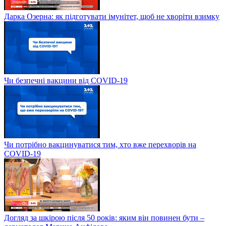
Дарка Озерна: як підготувати імунітет, щоб не хворіти взимку
Чи безпечні вакцини від COVID-19
Чи потрібно вакцинуватися тим, хто вже перехворів на
COVID-19
Догляд за шкірою після 50 років: яким він повинен бути –