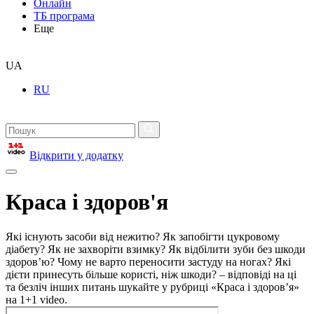
Онлайн
ТБ програма
Еще
UA
RU
Відкрити у додатку
Краса і здоров'я
Які існують засоби від нежитю? Як запобігти цукровому
діабету? Як не захворіти взимку? Як відбілити зуби без шкоди
здоров’ю? Чому не варто переносити застуду на ногах? Які
дієти принесуть більше користі, ніж шкоди? – відповіді на ці
та безліч інших питань шукайте у рубриці «Краса і здоров’я»
на 1+1 video.