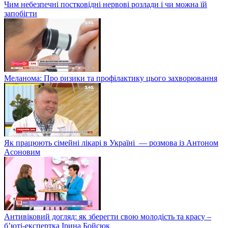
Чим небезпечні постковідні нервові розлади і чи можна їй
запобігти
Меланома: Про ризики та профілактику цього захворювання
Як працюють сімейні лікарі в Україні — розмова із Антоном
Асоновим
Антивіковий догляд: як зберегти свою молодість та красу –
б’юті-експертка Ірина Бойсюк