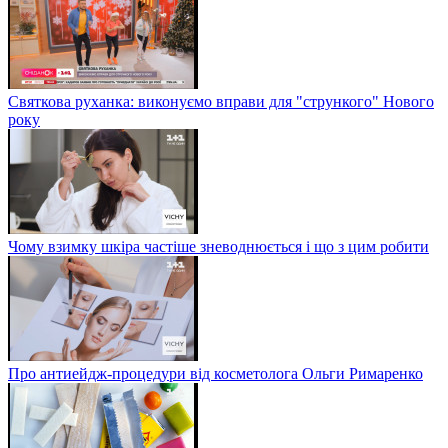
Святкова руханка: виконуємо вправи для "стрункого" Нового
року
Чому взимку шкіра частіше зневоднюється і що з цим робити
Про антиейдж-процедури від косметолога Ольги Римаренко