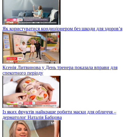
Як користуватися кондиціонером без шкоди для здоров’я
Ксенія Литвинова у День тренера показала вправи для
спекотного періоду
Із яких фруктів найкраще робити маски для обличчя –
дерматолог Наталія Бабцова