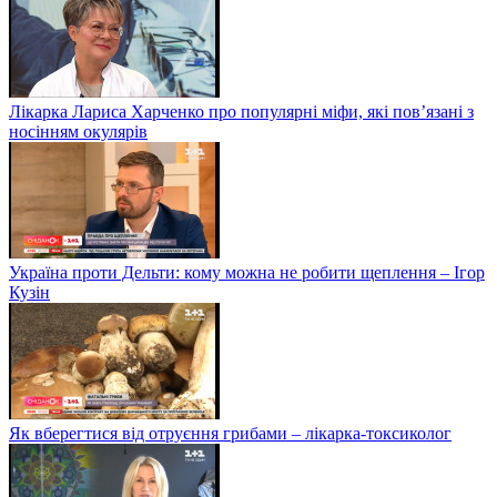
Лікарка Лариса Харченко про популярні міфи, які пов’язані з
носінням окулярів
Україна проти Дельти: кому можна не робити щеплення – Ігор
Кузін
Як вберегтися від отруєння грибами – лікарка-токсиколог