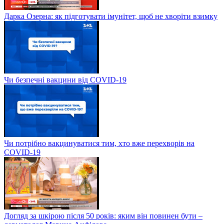
Дарка Озерна: як підготувати імунітет, щоб не хворіти взимку
Чи безпечні вакцини від COVID-19
Чи потрібно вакцинуватися тим, хто вже перехворів на
COVID-19
Догляд за шкірою після 50 років: яким він повинен бути –