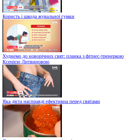
Користь і шкода жувальної гумки
Худнемо до новорічних свят: планка з фітнес-тренеркою
Ксенією Литвиновою
Яка дієта насправді ефективна перед святами