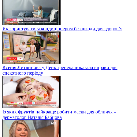
Як користуватися кондиціонером без шкоди для здоров’я
Ксенія Литвинова у День тренера показала вправи для
спекотного періоду
Із яких фруктів найкраще робити маски для обличчя –
дерматолог Наталія Бабцова