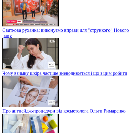
Святкова руханка: виконуємо вправи для "стрункого" Нового
року
Чому взимку шкіра частіше зневоднюється і що з цим робити
Про антиейдж-процедури від косметолога Ольги Римаренко