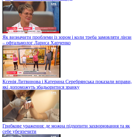
Як визначити проблеми із зором і коли треба замовляти лінзи
– офтальмолог Лариса Харченко
Ксенія Литвинова і Катерина Серебрянська показали вправи,
які допоможуть збадьоритися зранку
Грибкове ураження: де можна підхопити захворювання та як
себе убезпечити