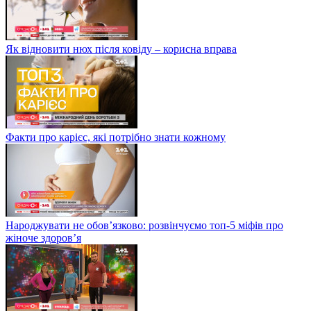
Як відновити нюх після ковіду – корисна вправа
Факти про карієс, які потрібно знати кожному
Народжувати не обов’язково: розвінчуємо топ-5 міфів про
жіноче здоров’я