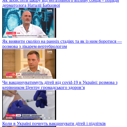
Як захистити шкіру від негативного впливу сонця – поради
дерматолога Наталії Бабцової
Як виявити сколіоз на ранніх стадіях та як із ним боротися —
розмова з лікарем-вертебрологом
Чи вакцинуватимуть дітей від covid-19 в Україні: розмова з
керівником Центру громадського здоров’я
Коли в Україні почнуть вакцинувати дітей і підлітків