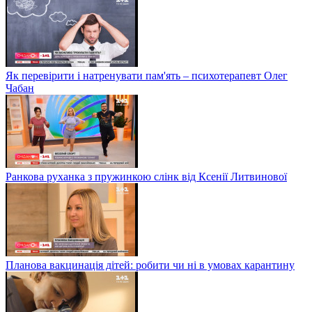
Як перевірити і натренувати пам'ять – психотерапевт Олег
Чабан
Ранкова руханка з пружинкою слінк від Ксенії Литвинової
Планова вакцинація дітей: робити чи ні в умовах карантину