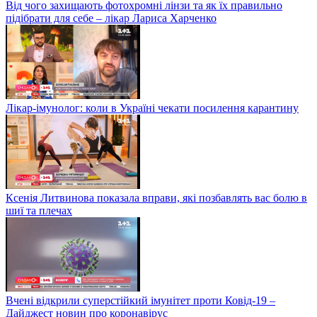
Від чого захищають фотохромні лінзи та як їх правильно
підібрати для себе – лікар Лариса Харченко
Лікар-імунолог: коли в Україні чекати посилення карантину
Ксенія Литвинова показала вправи, які позбавлять вас болю в
шиї та плечах
Вчені відкрили суперстійкий імунітет проти Ковід-19 –
Дайджест новин про коронавірус