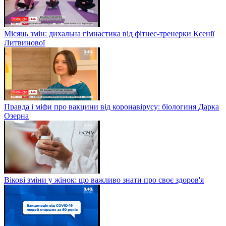
Місяць змін: дихальна гімнастика від фітнес-тренерки Ксенії
Литвинової
Правда і міфи про вакцини від коронавірусу: біологиня Дарка
Озерна
Вікові зміни у жінок: що важливо знати про своє здоров'я