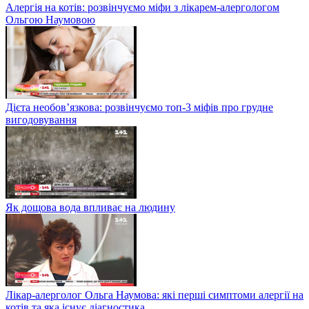
Алергія на котів: розвінчуємо міфи з лікарем-алергологом
Ольгою Наумовою
Дієта необов’язкова: розвінчуємо топ-3 міфів про грудне
вигодовування
Як дощова вода впливає на людину
Лікар-алерголог Ольга Наумова: які перші симптоми алергії на
котів та яка існує діагностика