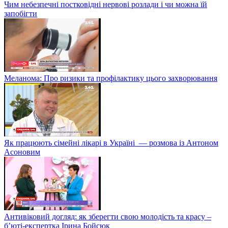
Чим небезпечні постковідні нервові розлади і чи можна їй
запобігти
Меланома: Про ризики та профілактику цього захворювання
Як працюють сімейні лікарі в Україні — розмова із Антоном
Асоновим
Антивіковий догляд: як зберегти свою молодість та красу –
б’юті-експертка Ірина Бойсюк