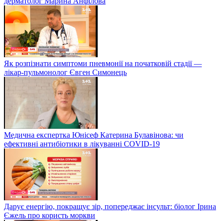
дерматолог Марина Анфілова
Як розпізнати симптоми пневмонії на початковій стадії —
лікар-пульмонолог Євген Симонець
Медична експертка Юнісеф Катерина Булавінова: чи
ефективні антибіотики в лікуванні COVID-19
Дарує енергію, покращує зір, попереджає інсульт: біолог Ірина
Єжель про користь моркви