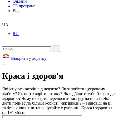
Онлайн
ТБ програма
Еще
UA
RU
Відкрити у додатку
Краса і здоров'я
Які існують засоби від нежитю? Як запобігти цукровому
діабету? Як не захворіти взимку? Як відбілити зуби без шкоди
здоров’ю? Чому не варто переносити застуду на ногах? Які
дієти принесуть більше користі, ніж шкоди? – відповіді на ці
та безліч інших питань шукайте у рубриці «Краса і здоров’я»
на 1+1 video.