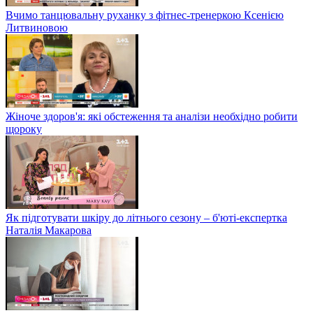
Вчимо танцювальну руханку з фітнес-тренеркою Ксенією
Литвиновою
Жіноче здоров'я: які обстеження та аналізи необхідно робити
щороку
Як підготувати шкіру до літнього сезону – б'юті-експертка
Наталія Макарова