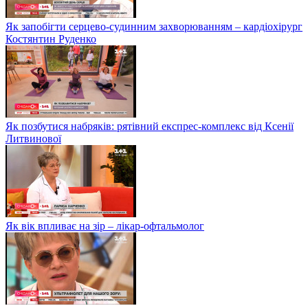
Як запобігти серцево-судинним захворюванням – кардіохірург
Костянтин Руденко
Як позбутися набряків: рятівний експрес-комплекс від Ксенії
Литвинової
Як вік впливає на зір – лікар-офтальмолог