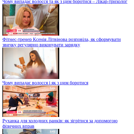
Чому випадає волосся та як з цим боротися – Лікар-трихолог
Фітнес-тренер Ксенія Літвінова розповіла, як сформувати
звичку регулярно виконувати зарядку
Чому випадає волосся і як з цим боротися
Руханка для холодних ранків: як зігрітися за допомогою
фізичних вправ