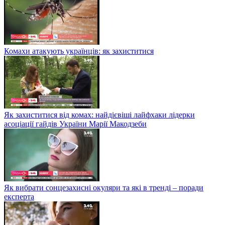
Комахи атакують українців: як захиститися
Як захиститися від комах: найдієвіші лайфхаки лідерки
асоціації гайдів України Марії Макодзеби
Як вибрати сонцезахисні окуляри та які в тренді – поради
експерта