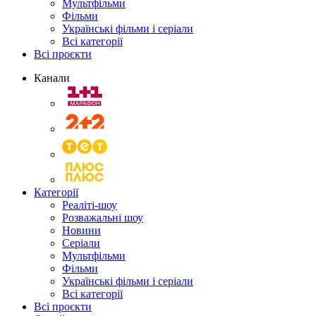
Мультфільми
Фільми
Українські фільми і серіали
Всі категорії
Всі проєкти
Канали
Категорії
Реаліті-шоу
Розважальні шоу
Новини
Серіали
Мультфільми
Фільми
Українські фільми і серіали
Всі категорії
Всі проєкти