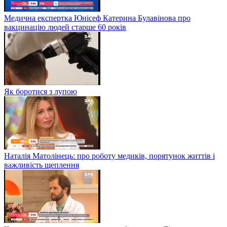
Медична експертка Юнісеф Катерина Булавінова про
вакцинацію людей старше 60 років
Як боротися з лупою
Наталія Матолінець: про роботу медиків, порятунок життів і
важливість щеплення