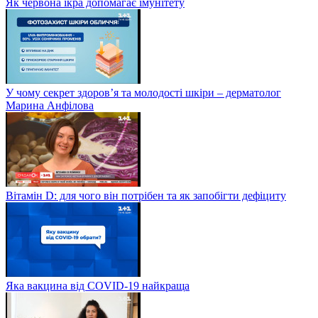
Як червона ікра допомагає імунітету
У чому секрет здоров’я та молодості шкіри – дерматолог
Марина Анфілова
Вітамін D: для чого він потрібен та як запобігти дефіциту
Яка вакцина від СOVID-19 найкраща