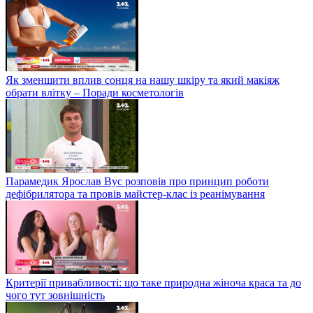
Як зменшити вплив сонця на нашу шкіру та який макіяж
обрати влітку – Поради косметологів
Парамедик Ярослав Вус розповів про принцип роботи
дефібрилятора та провів майстер-клас із реанімування
Критерії привабливості: що таке природна жіноча краса та до
чого тут зовнішність