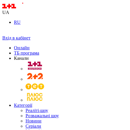
UA
RU
Вхід в кабінет
Онлайн
ТБ програма
Канали
Категорії
Реаліті-шоу
Розважальні шоу
Новини
Серіали