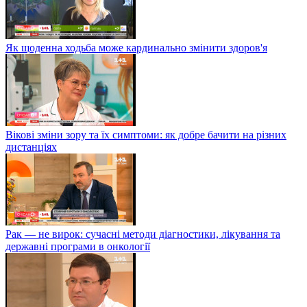
Як щоденна ходьба може кардинально змінити здоров'я
Вікові зміни зору та їх симптоми: як добре бачити на різних
дистанціях
Рак — не вирок: сучасні методи діагностики, лікування та
державні програми в онкології