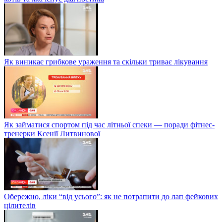
Як виникає грибкове ураження та скільки триває лікування
Як займатися спортом під час літньої спеки — поради фітнес-
тренерки Ксенії Литвинової
Обережно, ліки “від усього”: як не потрапити до лап фейкових
цілителів