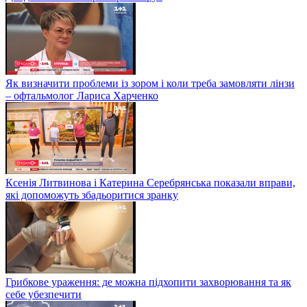
Як визначити проблеми із зором і коли треба замовляти лінзи
– офтальмолог Лариса Харченко
Ксенія Литвинова і Катерина Серебрянська показали вправи,
які допоможуть збадьоритися зранку
Грибкове ураження: де можна підхопити захворювання та як
себе убезпечити