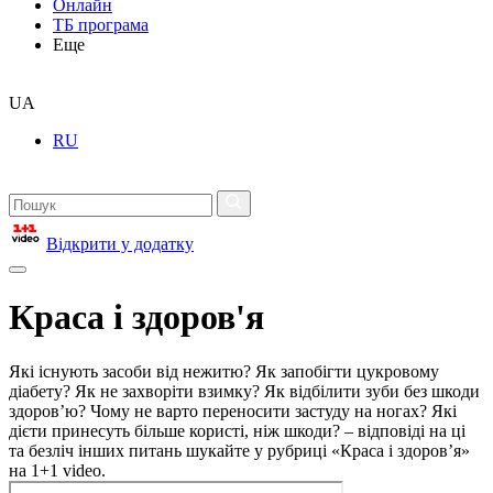
Онлайн
ТБ програма
Еще
UA
RU
Відкрити у додатку
Краса і здоров'я
Які існують засоби від нежитю? Як запобігти цукровому
діабету? Як не захворіти взимку? Як відбілити зуби без шкоди
здоров’ю? Чому не варто переносити застуду на ногах? Які
дієти принесуть більше користі, ніж шкоди? – відповіді на ці
та безліч інших питань шукайте у рубриці «Краса і здоров’я»
на 1+1 video.