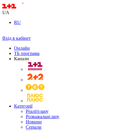
UA
RU
Вхід в кабінет
Онлайн
ТБ програма
Канали
Категорії
Реаліті-шоу
Розважальні шоу
Новини
Серіали