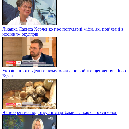
Лікарка Лариса Харченко про популярні міфи, які пов’язані з
носінням окулярів
Україна проти Дельти: кому можна не робити щеплення – Ігор
Кузін
Як вберегтися від отруєння грибами – лікарка-токсиколог