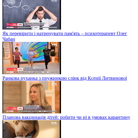
Як перевірити і натренувати пам'ять – психотерапевт Олег
Чабан
Ранкова руханка з пружинкою слінк від Ксенії Литвинової
Планова вакцинація дітей: робити чи ні в умовах карантину