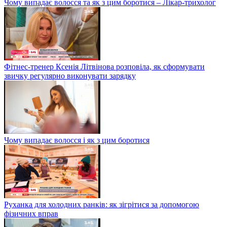
Чому випадає волосся та як з цим боротися – Лікар-трихолог
Фітнес-тренер Ксенія Літвінова розповіла, як сформувати
звичку регулярно виконувати зарядку
Чому випадає волосся і як з цим боротися
Руханка для холодних ранків: як зігрітися за допомогою
фізичних вправ