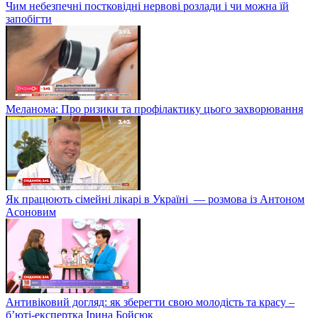
Чим небезпечні постковідні нервові розлади і чи можна їй
запобігти
Меланома: Про ризики та профілактику цього захворювання
Як працюють сімейні лікарі в Україні — розмова із Антоном
Асоновим
Антивіковий догляд: як зберегти свою молодість та красу –
б’юті-експертка Ірина Бойсюк