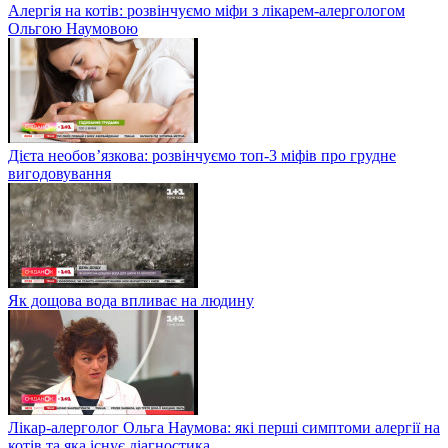
Алергія на котів: розвінчуємо міфи з лікарем-алергологом
Ольгою Наумовою
Дієта необов’язкова: розвінчуємо топ-3 міфів про грудне
вигодовування
Як дощова вода впливає на людину
Лікар-алерголог Ольга Наумова: які перші симптоми алергії на
котів та яка існує діагностика