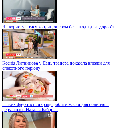
Як користуватися кондиціонером без шкоди для здоров’я
Ксенія Литвинова у День тренера показала вправи для
спекотного періоду
Із яких фруктів найкраще робити маски для обличчя –
дерматолог Наталія Бабцова