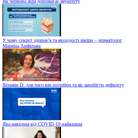
Як червона ікра допомагає імунітету
У чому секрет здоров’я та молодості шкіри – дерматолог
Марина Анфілова
Вітамін D: для чого він потрібен та як запобігти дефіциту
Яка вакцина від СOVID-19 найкраща