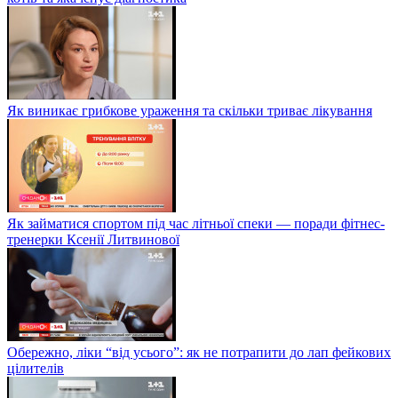
Як виникає грибкове ураження та скільки триває лікування
Як займатися спортом під час літньої спеки — поради фітнес-
тренерки Ксенії Литвинової
Обережно, ліки “від усього”: як не потрапити до лап фейкових
цілителів