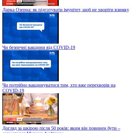
Дарка Озерна: як підготувати імунітет, щоб не хворіти взимку
Чи безпечні вакцини від COVID-19
Чи потрібно вакцинуватися тим, хто вже перехворів на
COVID-19
Догляд за шкірою після 50 років: яким він повинен бути –