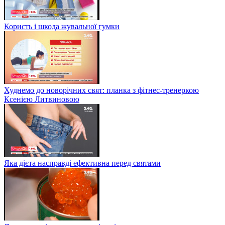
Користь і шкода жувальної гумки
Худнемо до новорічних свят: планка з фітнес-тренеркою
Ксенією Литвиновою
Яка дієта насправді ефективна перед святами