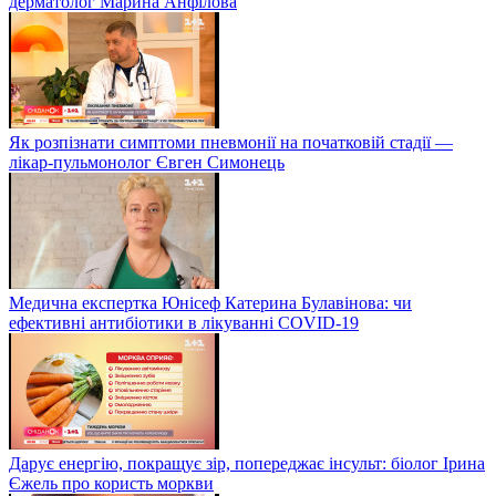
дерматолог Марина Анфілова
Як розпізнати симптоми пневмонії на початковій стадії —
лікар-пульмонолог Євген Симонець
Медична експертка Юнісеф Катерина Булавінова: чи
ефективні антибіотики в лікуванні COVID-19
Дарує енергію, покращує зір, попереджає інсульт: біолог Ірина
Єжель про користь моркви