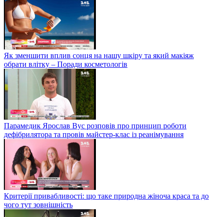
Як зменшити вплив сонця на нашу шкіру та який макіяж
обрати влітку – Поради косметологів
Парамедик Ярослав Вус розповів про принцип роботи
дефібрилятора та провів майстер-клас із реанімування
Критерії привабливості: що таке природна жіноча краса та до
чого тут зовнішність