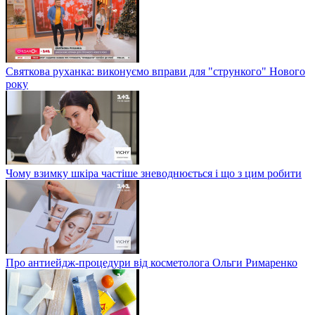
Святкова руханка: виконуємо вправи для "стрункого" Нового
року
Чому взимку шкіра частіше зневоднюється і що з цим робити
Про антиейдж-процедури від косметолога Ольги Римаренко