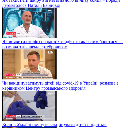
Як захистити шкіру від негативного впливу сонця – поради
дерматолога Наталії Бабцової
Як виявити сколіоз на ранніх стадіях та як із ним боротися —
розмова з лікарем-вертебрологом
Чи вакцинуватимуть дітей від covid-19 в Україні: розмова з
керівником Центру громадського здоров’я
Коли в Україні почнуть вакцинувати дітей і підлітків