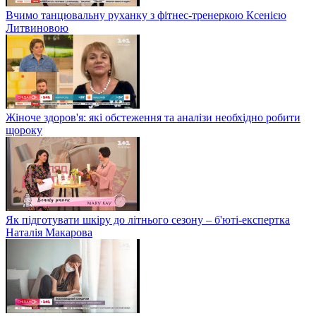
Вчимо танцювальну руханку з фітнес-тренеркою Ксенією
Литвиновою
Жіноче здоров'я: які обстеження та аналізи необхідно робити
щороку
Як підготувати шкіру до літнього сезону – б'юті-експертка
Наталія Макарова