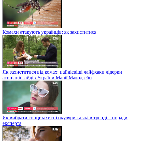
Комахи атакують українців: як захиститися
Як захиститися від комах: найдієвіші лайфхаки лідерки
асоціації гайдів України Марії Макодзеби
Як вибрати сонцезахисні окуляри та які в тренді – поради
експерта