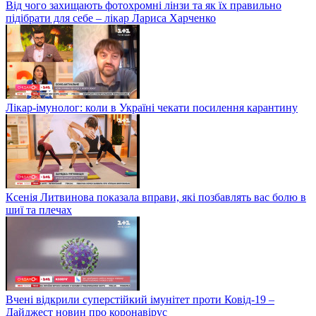
Від чого захищають фотохромні лінзи та як їх правильно
підібрати для себе – лікар Лариса Харченко
Лікар-імунолог: коли в Україні чекати посилення карантину
Ксенія Литвинова показала вправи, які позбавлять вас болю в
шиї та плечах
Вчені відкрили суперстійкий імунітет проти Ковід-19 –
Дайджест новин про коронавірус