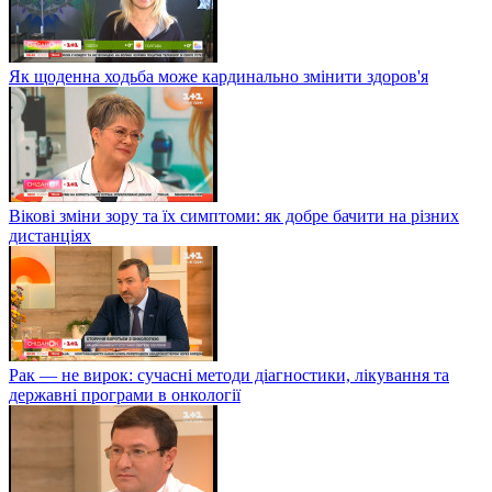
Як щоденна ходьба може кардинально змінити здоров'я
Вікові зміни зору та їх симптоми: як добре бачити на різних
дистанціях
Рак — не вирок: сучасні методи діагностики, лікування та
державні програми в онкології