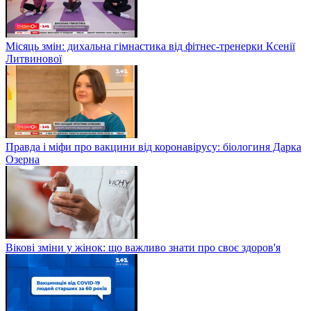
Місяць змін: дихальна гімнастика від фітнес-тренерки Ксенії
Литвинової
Правда і міфи про вакцини від коронавірусу: біологиня Дарка
Озерна
Вікові зміни у жінок: що важливо знати про своє здоров'я