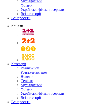
Мультфільми
Фільми
Українські фільми і серіали
Всі категорії
Всі проєкти
Канали
Категорії
Реаліті-шоу
Розважальні шоу
Новини
Серіали
Мультфільми
Фільми
Українські фільми і серіали
Всі категорії
Всі проєкти