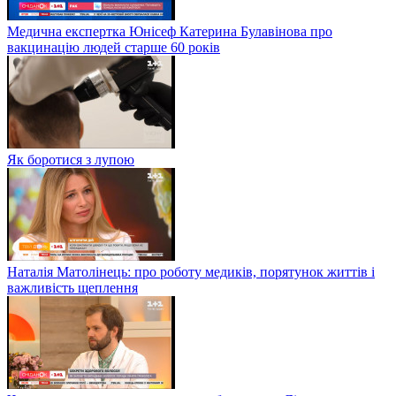
Медична експертка Юнісеф Катерина Булавінова про
вакцинацію людей старше 60 років
Як боротися з лупою
Наталія Матолінець: про роботу медиків, порятунок життів і
важливість щеплення