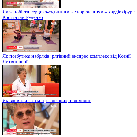
Як запобігти серцево-судинним захворюванням – кардіохірург
Костянтин Руденко
Як позбутися набряків: рятівний експрес-комплекс від Ксенії
Литвинової
Як вік впливає на зір – лікар-офтальмолог