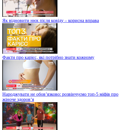
Як відновити нюх після ковіду – корисна вправа
Факти про карієс, які потрібно знати кожному
Народжувати не обов’язково: розвінчуємо топ-5 міфів про
жіноче здоров’я