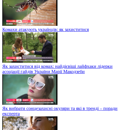
Комахи атакують українців: як захиститися
Як захиститися від комах: найдієвіші лайфхаки лідерки
асоціації гайдів України Марії Макодзеби
Як вибрати сонцезахисні окуляри та які в тренді – поради
експерта