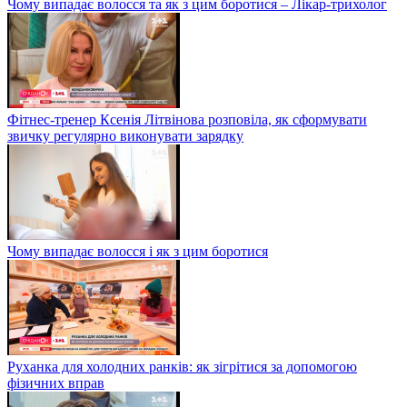
Чому випадає волосся та як з цим боротися – Лікар-трихолог
Фітнес-тренер Ксенія Літвінова розповіла, як сформувати
звичку регулярно виконувати зарядку
Чому випадає волосся і як з цим боротися
Руханка для холодних ранків: як зігрітися за допомогою
фізичних вправ