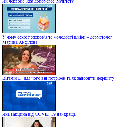
Як червона ікра допомагає імунітету
У чому секрет здоров’я та молодості шкіри – дерматолог
Марина Анфілова
Вітамін D: для чого він потрібен та як запобігти дефіциту
Яка вакцина від СOVID-19 найкраща