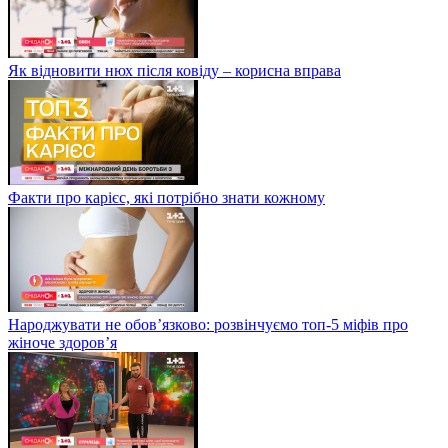
Як відновити нюх після ковіду – корисна вправа
Факти про карієс, які потрібно знати кожному
Народжувати не обов’язково: розвінчуємо топ-5 міфів про
жіноче здоров’я