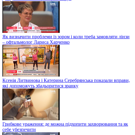
Як визначити проблеми із зором і коли треба замовляти лінзи
– офтальмолог Лариса Харченко
Ксенія Литвинова і Катерина Серебрянська показали вправи,
які допоможуть збадьоритися зранку
Грибкове ураження: де можна підхопити захворювання та як
себе убезпечити