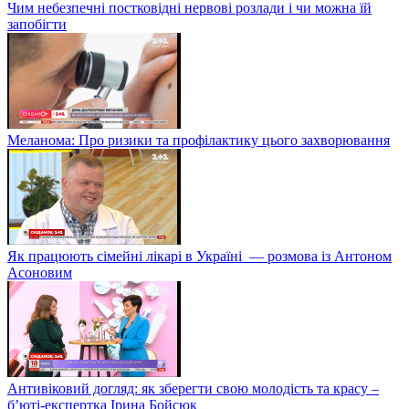
Чим небезпечні постковідні нервові розлади і чи можна їй
запобігти
Меланома: Про ризики та профілактику цього захворювання
Як працюють сімейні лікарі в Україні — розмова із Антоном
Асоновим
Антивіковий догляд: як зберегти свою молодість та красу –
б’юті-експертка Ірина Бойсюк