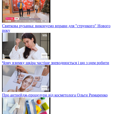
Святкова руханка: виконуємо вправи для "стрункого" Нового
року
Чому взимку шкіра частіше зневоднюється і що з цим робити
Про антиейдж-процедури від косметолога Ольги Римаренко