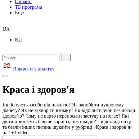
Онлайн
ТБ програма
Еще
UA
RU
Відкрити у додатку
Краса і здоров'я
Які існують засоби від нежитю? Як запобігти цукровому
діабету? Як не захворіти взимку? Як відбілити зуби без шкоди
здоров’ю? Чому не варто переносити застуду на ногах? Які
дієти принесуть більше користі, ніж шкоди? – відповіді на ці
та безліч інших питань шукайте у рубриці «Краса і здоров’я»
на 1+1 video.