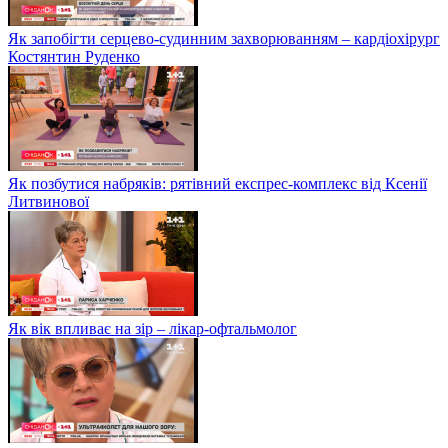
Як запобігти серцево-судинним захворюванням – кардіохірург
Костянтин Руденко
Як позбутися набряків: рятівний експрес-комплекс від Ксенії
Литвинової
Як вік впливає на зір – лікар-офтальмолог