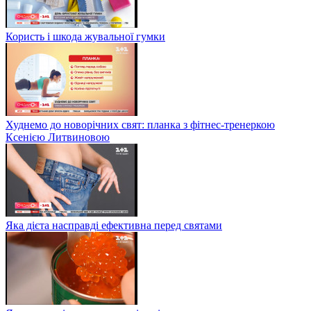
Користь і шкода жувальної гумки
Худнемо до новорічних свят: планка з фітнес-тренеркою
Ксенією Литвиновою
Яка дієта насправді ефективна перед святами