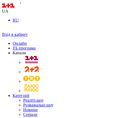
UA
RU
Вхід в кабінет
Онлайн
ТБ програма
Канали
Категорії
Реаліті-шоу
Розважальні шоу
Новини
Серіали