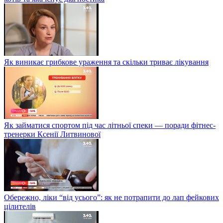
Як виникає грибкове ураження та скільки триває лікування
Як займатися спортом під час літньої спеки — поради фітнес-
тренерки Ксенії Литвинової
Обережно, ліки “від усього”: як не потрапити до лап фейкових
цілителів