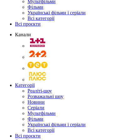
Мультфільми
Фільми
Українські фільми і серіали
Всі категорії
Всі проєкти
Канали
Категорії
Реаліті-шоу
Розважальні шоу
Новини
Серіали
Мультфільми
Фільми
Українські фільми і серіали
Всі категорії
Всі проєкти