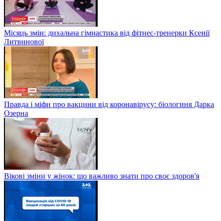
Місяць змін: дихальна гімнастика від фітнес-тренерки Ксенії
Литвинової
Правда і міфи про вакцини від коронавірусу: біологиня Дарка
Озерна
Вікові зміни у жінок: що важливо знати про своє здоров'я