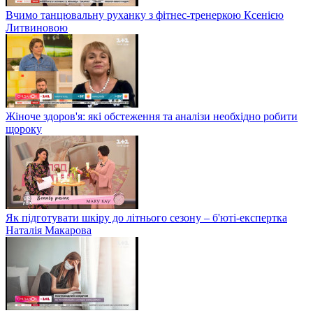
Вчимо танцювальну руханку з фітнес-тренеркою Ксенією
Литвиновою
Жіноче здоров'я: які обстеження та аналізи необхідно робити
щороку
Як підготувати шкіру до літнього сезону – б'юті-експертка
Наталія Макарова