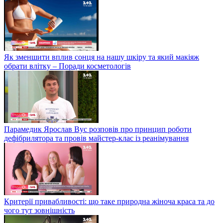
Як зменшити вплив сонця на нашу шкіру та який макіяж
обрати влітку – Поради косметологів
Парамедик Ярослав Вус розповів про принцип роботи
дефібрилятора та провів майстер-клас із реанімування
Критерії привабливості: що таке природна жіноча краса та до
чого тут зовнішність