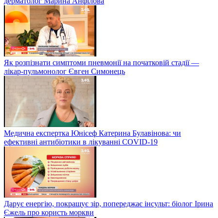
дерматолог Марина Анфілова
Як розпізнати симптоми пневмонії на початковій стадії —
лікар-пульмонолог Євген Симонець
Медична експертка Юнісеф Катерина Булавінова: чи
ефективні антибіотики в лікуванні COVID-19
Дарує енергію, покращує зір, попереджає інсульт: біолог Ірина
Єжель про користь моркви