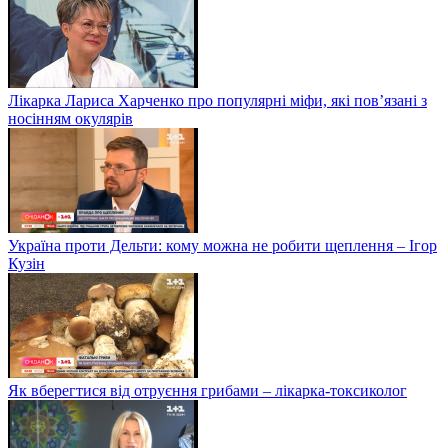
Лікарка Лариса Харченко про популярні міфи, які пов’язані з
носінням окулярів
Україна проти Дельти: кому можна не робити щеплення – Ігор
Кузін
Як вберегтися від отруєння грибами – лікарка-токсиколог