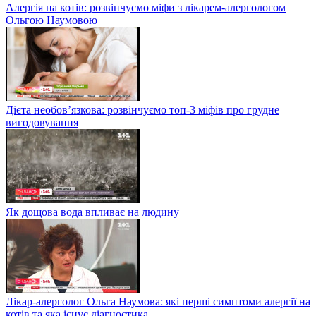
Алергія на котів: розвінчуємо міфи з лікарем-алергологом
Ольгою Наумовою
Дієта необов’язкова: розвінчуємо топ-3 міфів про грудне
вигодовування
Як дощова вода впливає на людину
Лікар-алерголог Ольга Наумова: які перші симптоми алергії на
котів та яка існує діагностика