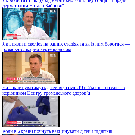
Як захистити шкіру від негативного впливу сонця – поради
дерматолога Наталії Бабцової
Як виявити сколіоз на ранніх стадіях та як із ним боротися —
розмова з лікарем-вертебрологом
Чи вакцинуватимуть дітей від covid-19 в Україні: розмова з
керівником Центру громадського здоров’я
Коли в Україні почнуть вакцинувати дітей і підлітків