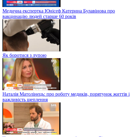
Медична експертка Юнісеф Катерина Булавінова про
вакцинацію людей старше 60 років
Як боротися з лупою
Наталія Матолінець: про роботу медиків, порятунок життів і
важливість щеплення