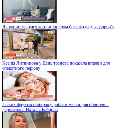
Як користуватися кондиціонером без шкоди для здоров’я
Ксенія Литвинова у День тренера показала вправи для
спекотного періоду
Із яких фруктів найкраще робити маски для обличчя –
дерматолог Наталія Бабцова