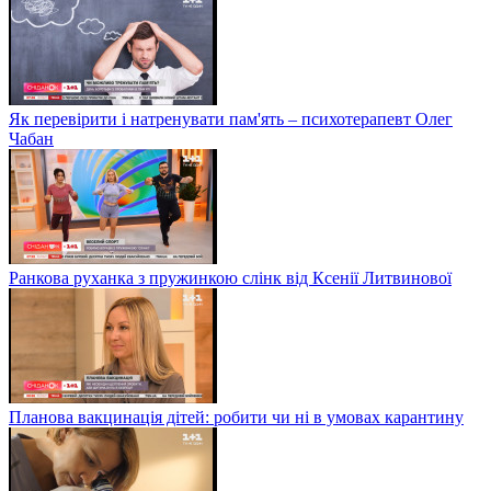
Як перевірити і натренувати пам'ять – психотерапевт Олег
Чабан
Ранкова руханка з пружинкою слінк від Ксенії Литвинової
Планова вакцинація дітей: робити чи ні в умовах карантину