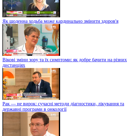
Як щоденна ходьба може кардинально змінити здоров'я
Вікові зміни зору та їх симптоми: як добре бачити на різних
дистанціях
Рак — не вирок: сучасні методи діагностики, лікування та
державні програми в онкології