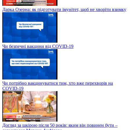
Дарка Озерна: як підготувати імунітет, щоб не хворіти взимку
Чи безпечні вакцини від COVID-19
Чи потрібно вакцинуватися тим, хто вже перехворів на
COVID-19
Догляд за шкірою після 50 років: яким він повинен бути –