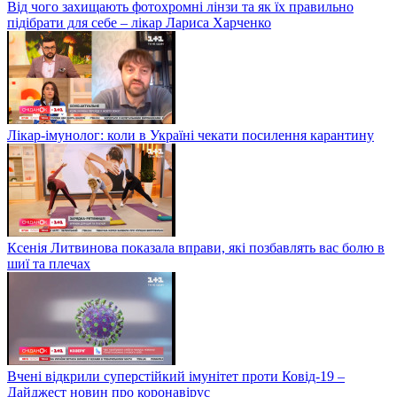
Від чого захищають фотохромні лінзи та як їх правильно
підібрати для себе – лікар Лариса Харченко
Лікар-імунолог: коли в Україні чекати посилення карантину
Ксенія Литвинова показала вправи, які позбавлять вас болю в
шиї та плечах
Вчені відкрили суперстійкий імунітет проти Ковід-19 –
Дайджест новин про коронавірус