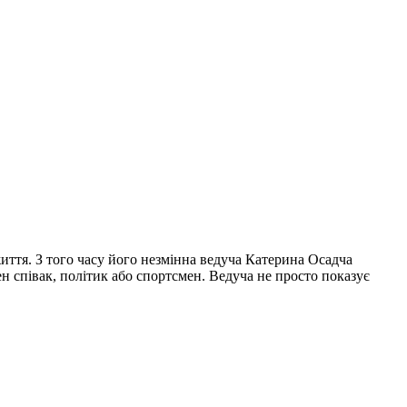
життя. З того часу його незмінна ведуча Катерина Осадча
ен співак, політик або спортсмен. Ведуча не просто показує