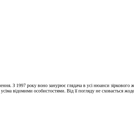
лення. З 1997 року воно занурює глядача в усі нюанси зіркового 
 усіма відомими особистостями. Від її погляду не сховається жод