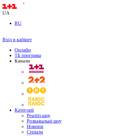
UA
RU
Вхід в кабінет
Онлайн
ТБ програма
Канали
Категорії
Реаліті-шоу
Розважальні шоу
Новини
Серіали