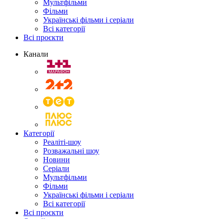
Мультфільми
Фільми
Українські фільми і серіали
Всі категорії
Всі проєкти
Канали
Категорії
Реаліті-шоу
Розважальні шоу
Новини
Серіали
Мультфільми
Фільми
Українські фільми і серіали
Всі категорії
Всі проєкти