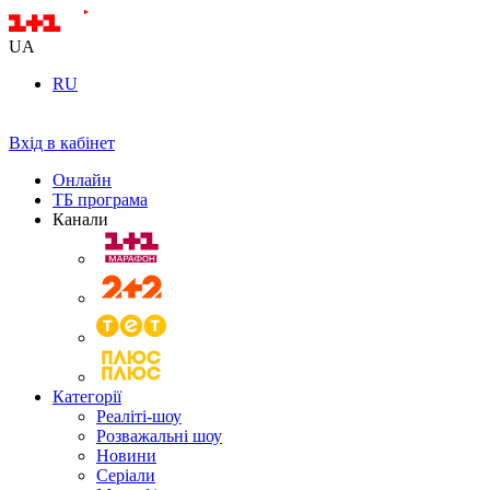
UA
RU
Вхід в кабінет
Онлайн
ТБ програма
Канали
Категорії
Реаліті-шоу
Розважальні шоу
Новини
Серіали