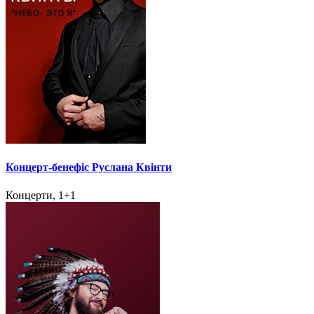
Концерт-бенефіс Руслана Квінти
Концерти, 1+1