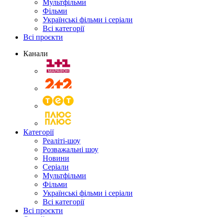
Мультфільми
Фільми
Українські фільми і серіали
Всі категорії
Всі проєкти
Канали
Категорії
Реаліті-шоу
Розважальні шоу
Новини
Серіали
Мультфільми
Фільми
Українські фільми і серіали
Всі категорії
Всі проєкти