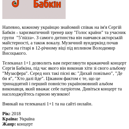
Напевно, кожному українцю знайомий співак на ім'я Сергій
Бабкін - харизматичний тренер шоу "Голос країни" та учасник
групи "5’nizza». З самого дитинства він навчався акторській
майстерності, а також вокалу. Музичний вундеркінд почав
грати на гітарі в 12-річному віці під впливом Володимир
Висоцького.
Телеканал 1+1 дозволить вам переглянути вражаючий концерт
Сергія Бабкіна, під час якого він виконав хіти зі свого альбому
"Музасфера". Серед них такі пісні як: "Дихай повільно", "Де
би я", "Хто далі йде". Цікавим фактом є те, що це
тринадцятий і перший повністю україномовний альбом
виконавця, який вважає себе патріотом. Дивіться концерт та
насолоджуйтесь гарною музикою!
Вмикай на телеканалі 1+1 та на сайті онлайн.
Рік:
2018
Країна:
Україна
Жанр:
концерт