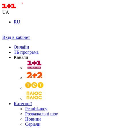
UA
RU
Вхід в кабінет
Онлайн
ТБ програма
Канали
Категорії
Реаліті-шоу
Розважальні шоу
Новини
Серіали