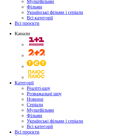
Мультфільми
Фільми
Українські фільми і серіали
Всі категорії
Всі проєкти
Канали
Категорії
Реаліті-шоу
Розважальні шоу
Новини
Серіали
Мультфільми
Фільми
Українські фільми і серіали
Всі категорії
Всі проєкти