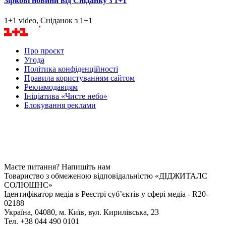
Світське життя. 10 років
Концерти, 1+1
Майже колишні