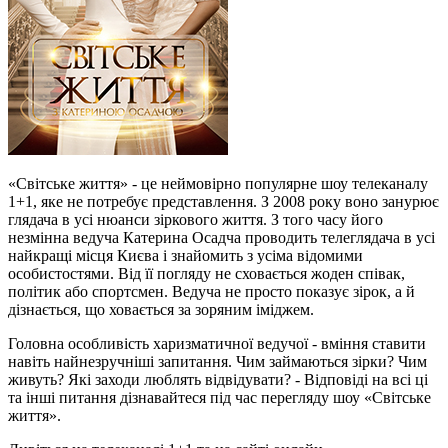
«Світське життя» - це неймовірно популярне шоу телеканалу
1+1, яке не потребує представлення. З 2008 року воно занурює
глядача в усі нюанси зіркового життя. З того часу його
незмінна ведуча Катерина Осадча проводить телеглядача в усі
найкращі місця Києва і знайомить з усіма відомими
особистостями. Від її погляду не сховається жоден співак,
політик або спортсмен. Ведуча не просто показує зірок, а й
дізнається, що ховається за зоряним іміджем.
Головна особливість харизматичної ведучої - вміння ставити
навіть найнезручніші запитання. Чим займаються зірки? Чим
живуть? Які заходи люблять відвідувати? - Відповіді на всі ці
та інші питання дізнавайтеся під час перегляду шоу «Світське
життя».