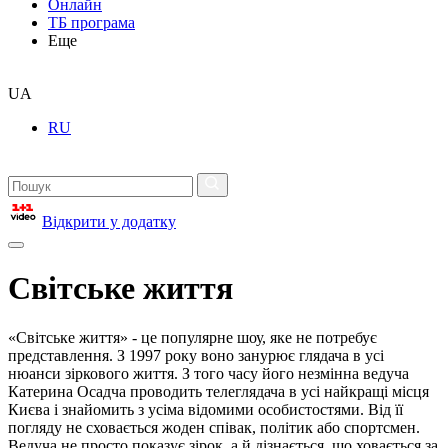
Онлайн
ТБ програма
Еще
UA
RU
Відкрити у додатку
Світське життя
«Світське життя» - це популярне шоу, яке не потребує
представлення. З 1997 року воно занурює глядача в усі
нюанси зіркового життя. З того часу його незмінна ведуча
Катерина Осадча проводить телеглядача в усі найкращі місця
Києва і знайомить з усіма відомими особистостями. Від її
погляду не сховається жоден співак, політик або спортсмен.
Ведуча не просто показує зірок, а й дізнається, що ховається за