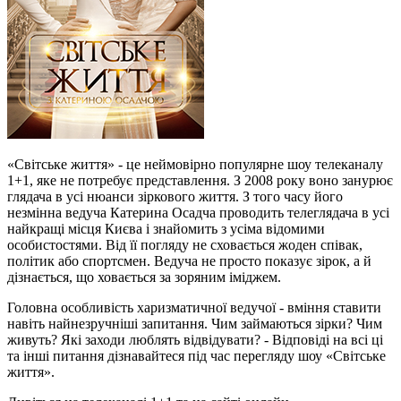
«Світське життя» - це неймовірно популярне шоу телеканалу
1+1, яке не потребує представлення. З 2008 року воно занурює
глядача в усі нюанси зіркового життя. З того часу його
незмінна ведуча Катерина Осадча проводить телеглядача в усі
найкращі місця Києва і знайомить з усіма відомими
особистостями. Від її погляду не сховається жоден співак,
політик або спортсмен. Ведуча не просто показує зірок, а й
дізнається, що ховається за зоряним іміджем.
Головна особливість харизматичної ведучої - вміння ставити
навіть найнезручніші запитання. Чим займаються зірки? Чим
живуть? Які заходи люблять відвідувати? - Відповіді на всі ці
та інші питання дізнавайтеся під час перегляду шоу «Світське
життя».