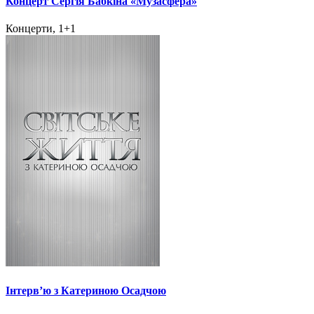
Концерт Сергія Бабкіна «Музасфера»
Концерти, 1+1
Інтерв’ю з Катериною Осадчою