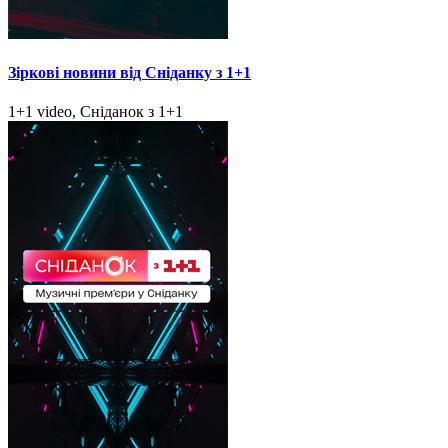
Зіркові новини від Сніданку з 1+1
1+1 video, Сніданок з 1+1