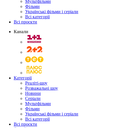
Мультфільми
Фільми
Українські фільми і серіали
Всі категорії
Всі проєкти
Канали
Категорії
Реаліті-шоу
Розважальні шоу
Новини
Серіали
Мультфільми
Фільми
Українські фільми і серіали
Всі категорії
Всі проєкти