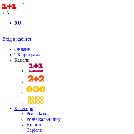
UA
RU
Вхід в кабінет
Онлайн
ТБ програма
Канали
Категорії
Реаліті-шоу
Розважальні шоу
Новини
Серіали