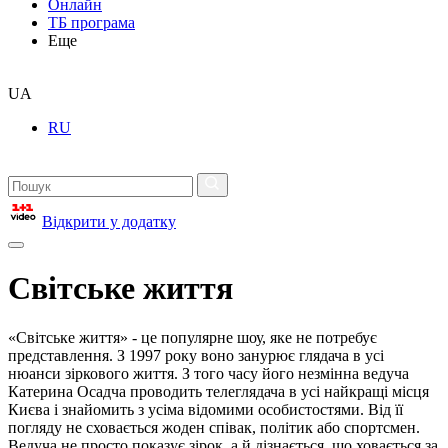
Онлайн
ТБ програма
Еще
UA
RU
Відкрити у додатку
Світське життя
«Світське життя» - це популярне шоу, яке не потребує
представлення. З 1997 року воно занурює глядача в усі
нюанси зіркового життя. З того часу його незмінна ведуча
Катерина Осадча проводить телеглядача в усі найкращі місця
Києва і знайомить з усіма відомими особистостями. Від її
погляду не сховається жоден співак, політик або спортсмен.
Ведуча не просто показує зірок, а й дізнається, що ховається за