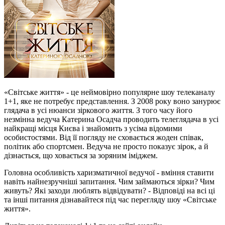
«Світське життя» - це неймовірно популярне шоу телеканалу
1+1, яке не потребує представлення. З 2008 року воно занурює
глядача в усі нюанси зіркового життя. З того часу його
незмінна ведуча Катерина Осадча проводить телеглядача в усі
найкращі місця Києва і знайомить з усіма відомими
особистостями. Від її погляду не сховається жоден співак,
політик або спортсмен. Ведуча не просто показує зірок, а й
дізнається, що ховається за зоряним іміджем.
Головна особливість харизматичної ведучої - вміння ставити
навіть найнезручніші запитання. Чим займаються зірки? Чим
живуть? Які заходи люблять відвідувати? - Відповіді на всі ці
та інші питання дізнавайтеся під час перегляду шоу «Світське
життя».