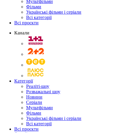
Мультфільми
Фільми
Українські фільми і серіали
Всі категорії
Всі проєкти
Канали
Категорії
Реаліті-шоу
Розважальні шоу
Новини
Серіали
Мультфільми
Фільми
Українські фільми і серіали
Всі категорії
Всі проєкти