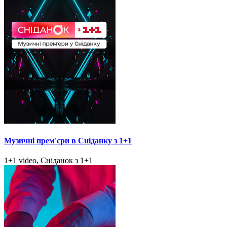
Музичні прем'єри в Сніданку з 1+1
1+1 video, Сніданок з 1+1