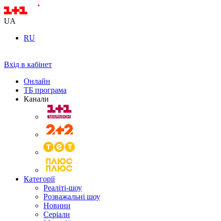
UA
RU
Вхід в кабінет
Онлайн
ТБ програма
Канали
Категорії
Реаліті-шоу
Розважальні шоу
Новини
Серіали