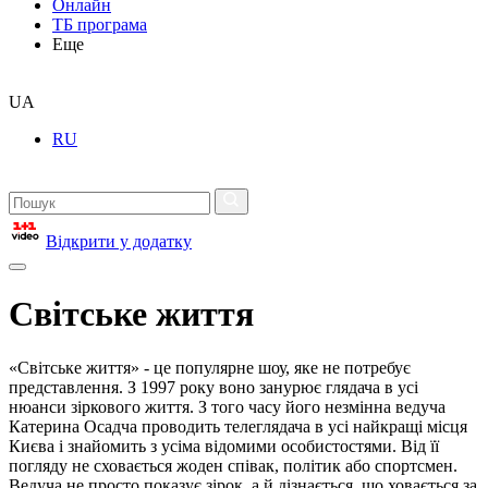
Онлайн
ТБ програма
Еще
UA
RU
Відкрити у додатку
Світське життя
«Світське життя» - це популярне шоу, яке не потребує
представлення. З 1997 року воно занурює глядача в усі
нюанси зіркового життя. З того часу його незмінна ведуча
Катерина Осадча проводить телеглядача в усі найкращі місця
Києва і знайомить з усіма відомими особистостями. Від її
погляду не сховається жоден співак, політик або спортсмен.
Ведуча не просто показує зірок, а й дізнається, що ховається за