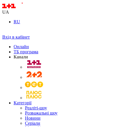
UA
RU
Вхід в кабінет
Онлайн
ТБ програма
Канали
Категорії
Реаліті-шоу
Розважальні шоу
Новини
Серіали