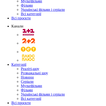
Мультфільми
Фільми
Українські фільми і серіали
Всі категорії
Всі проєкти
Канали
Категорії
Реаліті-шоу
Розважальні шоу
Новини
Серіали
Мультфільми
Фільми
Українські фільми і серіали
Всі категорії
Всі проєкти