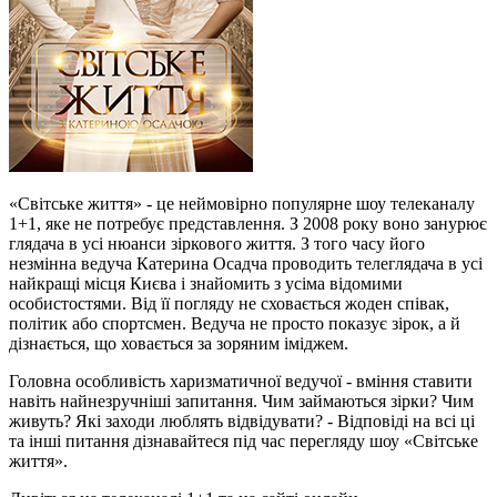
«Світське життя» - це неймовірно популярне шоу телеканалу
1+1, яке не потребує представлення. З 2008 року воно занурює
глядача в усі нюанси зіркового життя. З того часу його
незмінна ведуча Катерина Осадча проводить телеглядача в усі
найкращі місця Києва і знайомить з усіма відомими
особистостями. Від її погляду не сховається жоден співак,
політик або спортсмен. Ведуча не просто показує зірок, а й
дізнається, що ховається за зоряним іміджем.
Головна особливість харизматичної ведучої - вміння ставити
навіть найнезручніші запитання. Чим займаються зірки? Чим
живуть? Які заходи люблять відвідувати? - Відповіді на всі ці
та інші питання дізнавайтеся під час перегляду шоу «Світське
життя».