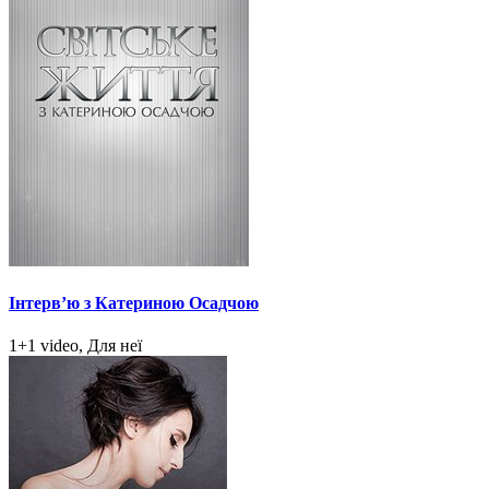
Інтерв’ю з Катериною Осадчою
1+1 video, Для неї