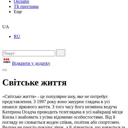
Онлайн
ТБ програма
Еще
UA
RU
Відкрити у додатку
Світське життя
«Світське життя» - це популярне шоу, яке не потребує
представлення. З 1997 року воно занурює глядача в усі
нюанси зіркового життя. З того часу його незмінна ведуча
Катерина Осадча проводить телеглядача в усі найкращі місця
Києва і знайомить з усіма відомими особистостями. Від її
погляду не сховається жоден співак, політик або спортсмен.
Ведуча не просто показує зірок, а й дізнається, що ховається за