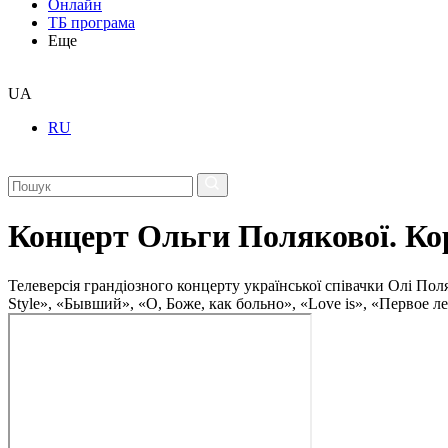
Онлайн
ТБ програма
Еще
UA
RU
Концерт Ольги Полякової. Ко
Телеверсія грандіозного концерту української співачки Олі Пол
Style», «Бывший», «О, Боже, как больно», «Love is», «Первое л