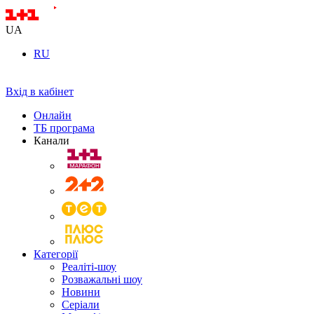
UA
RU
Вхід в кабінет
Онлайн
ТБ програма
Канали
Категорії
Реаліті-шоу
Розважальні шоу
Новини
Серіали