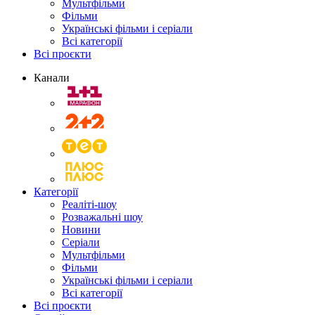
Мультфільми
Фільми
Українські фільми і серіали
Всі категорії
Всі проєкти
Канали
Категорії
Реаліті-шоу
Розважальні шоу
Новини
Серіали
Мультфільми
Фільми
Українські фільми і серіали
Всі категорії
Всі проєкти