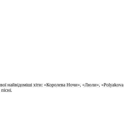
 свої найвідоміші хіти: «Королева Ночи», «Люли», «Polyakova
пісні.