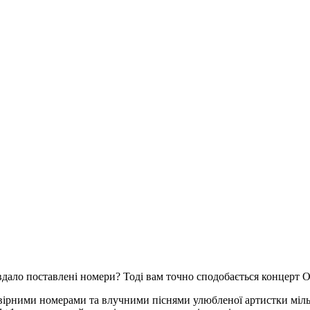
ало поставлені номери? Тоді вам точно сподобається концерт Ол
овірними номерами та влучними піснями улюбленої артистки міл