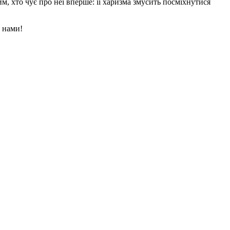
им, хто чує про неї вперше: її харизма змусить посміхнутися
з нами!