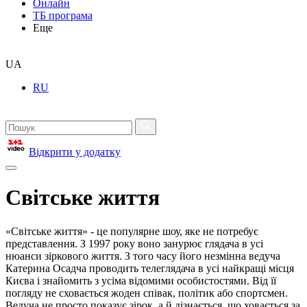
Онлайн
ТБ програма
Еще
UA
RU
Відкрити у додатку
Світське життя
«Світське життя» - це популярне шоу, яке не потребує
представлення. З 1997 року воно занурює глядача в усі
нюанси зіркового життя. З того часу його незмінна ведуча
Катерина Осадча проводить телеглядача в усі найкращі місця
Києва і знайомить з усіма відомими особистостями. Від її
погляду не сховається жоден співак, політик або спортсмен.
Ведуча не просто показує зірок, а й дізнається, що ховається за