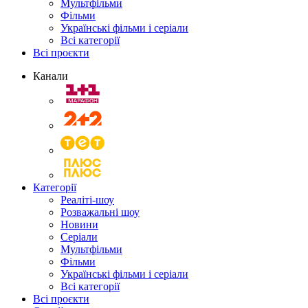
Мультфільми
Фільми
Українські фільми і серіали
Всі категорії
Всі проєкти
Канали
Категорії
Реаліті-шоу
Розважальні шоу
Новини
Серіали
Мультфільми
Фільми
Українські фільми і серіали
Всі категорії
Всі проєкти