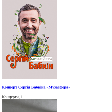
Концерт Сергія Бабкіна «Музасфера»
Концерти, 1+1