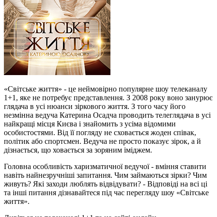
«Світське життя» - це неймовірно популярне шоу телеканалу
1+1, яке не потребує представлення. З 2008 року воно занурює
глядача в усі нюанси зіркового життя. З того часу його
незмінна ведуча Катерина Осадча проводить телеглядача в усі
найкращі місця Києва і знайомить з усіма відомими
особистостями. Від її погляду не сховається жоден співак,
політик або спортсмен. Ведуча не просто показує зірок, а й
дізнається, що ховається за зоряним іміджем.
Головна особливість харизматичної ведучої - вміння ставити
навіть найнезручніші запитання. Чим займаються зірки? Чим
живуть? Які заходи люблять відвідувати? - Відповіді на всі ці
та інші питання дізнавайтеся під час перегляду шоу «Світське
життя».