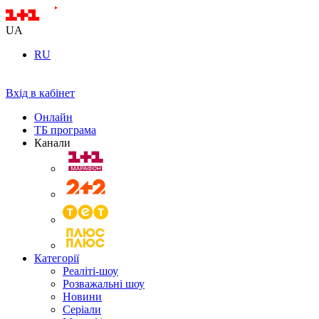
UA
RU
Вхід в кабінет
Онлайн
ТБ програма
Канали
Категорії
Реаліті-шоу
Розважальні шоу
Новини
Серіали