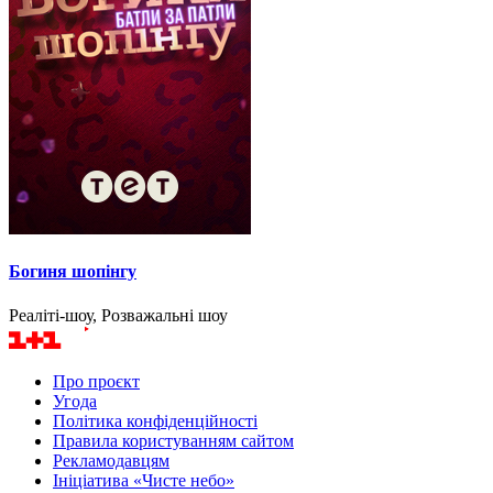
Богиня шопінгу
Реаліті-шоу, Розважальні шоу
Про проєкт
Угода
Політика конфіденційності
Правила користуванням сайтом
Рекламодавцям
Ініціатива «Чисте небо»