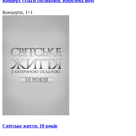
Концерт Ольги Полякової. Королева ночі
Концерти, 1+1
Світське життя. 10 років