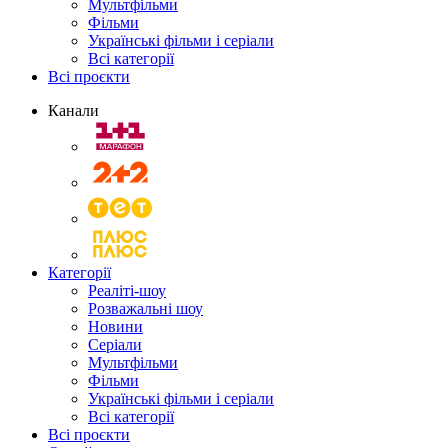
Мультфільми
Фільми
Українські фільми і серіали
Всі категорії
Всі проєкти
Канали
Категорії
Реаліті-шоу
Розважальні шоу
Новини
Серіали
Мультфільми
Фільми
Українські фільми і серіали
Всі категорії
Всі проєкти