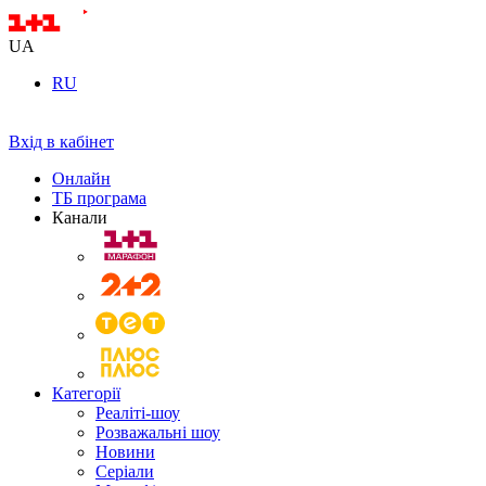
UA
RU
Вхід в кабінет
Онлайн
ТБ програма
Канали
Категорії
Реаліті-шоу
Розважальні шоу
Новини
Серіали