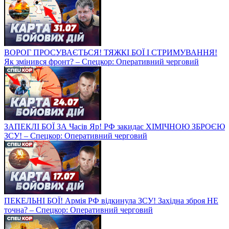
ВОРОГ ПРОСУВАЄТЬСЯ! ТЯЖКІ БОЇ І СТРИМУВАННЯ!
Як змінився фронт? – Спецкор: Оперативний черговий
ЗАПЕКЛІ БОЇ ЗА Часів Яр! РФ закидає ХІМІЧНОЮ ЗБРОЄЮ
ЗСУ! – Спецкор: Оперативний черговий
ПЕКЕЛЬНІ БОЇ! Армія РФ відкинула ЗСУ! Західна зброя НЕ
точна? – Спецкор: Оперативний черговий