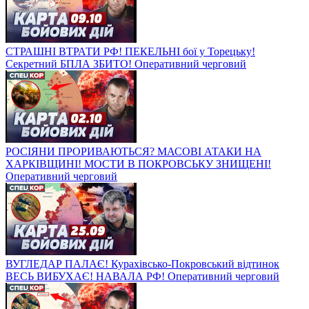
СТРАШНІ ВТРАТИ РФ! ПЕКЕЛЬНІ бої у Торецьку!
Секретний БПЛА ЗБИТО! Оперативний черговий
РОСІЯНИ ПРОРИВАЮТЬСЯ? МАСОВІ АТАКИ НА
ХАРКІВЩИНІ! МОСТИ В ПОКРОВСЬКУ ЗНИЩЕНІ!
Оперативний черговий
ВУГЛЕДАР ПАЛАЄ! Курахівсько-Покровський відтинок
ВЕСЬ ВИБУХАЄ! НАВАЛА РФ! Оперативний черговий