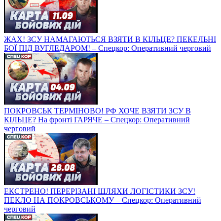
ЖАХ! ЗСУ НАМАГАЮТЬСЯ ВЗЯТИ В КІЛЬЦЕ? ПЕКЕЛЬНІ
БОЇ ПІД ВУГЛЕДАРОМ! – Спецкор: Оперативний черговий
ПОКРОВСЬК ТЕРМІНОВО! РФ ХОЧЕ ВЗЯТИ ЗСУ В
КІЛЬЦЕ? На фронті ГАРЯЧЕ – Спецкор: Оперативний
черговий
ЕКСТРЕНО! ПЕРЕРІЗАНІ ШЛЯХИ ЛОГІСТИКИ ЗСУ!
ПЕКЛО НА ПОКРОВСЬКОМУ – Спецкор: Оперативний
черговий