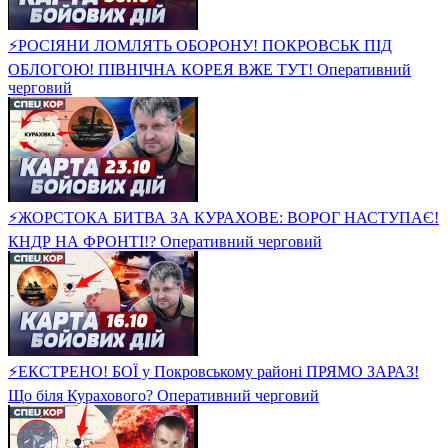
⚡️РОСІЯНИ ЛОМЛЯТЬ ОБОРОНУ! ПОКРОВСЬК ПІД
ОБЛОГОЮ! ПІВНІЧНА КОРЕЯ ВЖЕ ТУТ! Оперативний
черговий
⚡️ЖОРСТОКА БИТВА ЗА КУРАХОВЕ: ВОРОГ НАСТУПАЄ!
КНДР НА ФРОНТІ!? Оперативний черговий
⚡️ЕКСТРЕНО! БОЇ у Покровському районі ПРЯМО ЗАРАЗ!
Що біля Курахового? Оперативний черговий