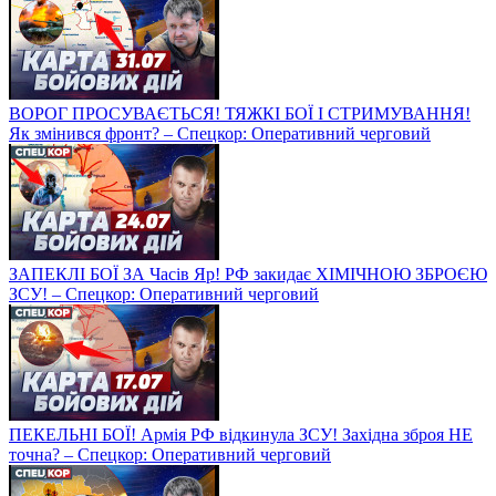
ВОРОГ ПРОСУВАЄТЬСЯ! ТЯЖКІ БОЇ І СТРИМУВАННЯ!
Як змінився фронт? – Спецкор: Оперативний черговий
ЗАПЕКЛІ БОЇ ЗА Часів Яр! РФ закидає ХІМІЧНОЮ ЗБРОЄЮ
ЗСУ! – Спецкор: Оперативний черговий
ПЕКЕЛЬНІ БОЇ! Армія РФ відкинула ЗСУ! Західна зброя НЕ
точна? – Спецкор: Оперативний черговий