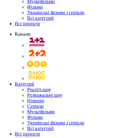
Мультфільми
Фільми
Українські фільми і серіали
Всі категорії
Всі проєкти
Канали
Категорії
Реаліті-шоу
Розважальні шоу
Новини
Серіали
Мультфільми
Фільми
Українські фільми і серіали
Всі категорії
Всі проєкти