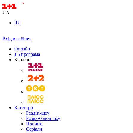
UA
RU
Вхід в кабінет
Онлайн
ТБ програма
Канали
Категорії
Реаліті-шоу
Розважальні шоу
Новини
Серіали