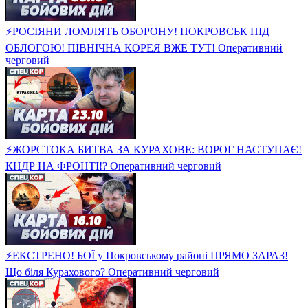
⚡️РОСІЯНИ ЛОМЛЯТЬ ОБОРОНУ! ПОКРОВСЬК ПІД
ОБЛОГОЮ! ПІВНІЧНА КОРЕЯ ВЖЕ ТУТ! Оперативний
черговий
⚡️ЖОРСТОКА БИТВА ЗА КУРАХОВЕ: ВОРОГ НАСТУПАЄ!
КНДР НА ФРОНТІ!? Оперативний черговий
⚡️ЕКСТРЕНО! БОЇ у Покровському районі ПРЯМО ЗАРАЗ!
Що біля Курахового? Оперативний черговий