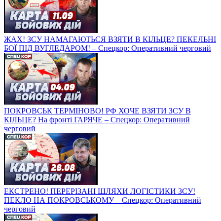
ЖАХ! ЗСУ НАМАГАЮТЬСЯ ВЗЯТИ В КІЛЬЦЕ? ПЕКЕЛЬНІ
БОЇ ПІД ВУГЛЕДАРОМ! – Спецкор: Оперативний черговий
ПОКРОВСЬК ТЕРМІНОВО! РФ ХОЧЕ ВЗЯТИ ЗСУ В
КІЛЬЦЕ? На фронті ГАРЯЧЕ – Спецкор: Оперативний
черговий
ЕКСТРЕНО! ПЕРЕРІЗАНІ ШЛЯХИ ЛОГІСТИКИ ЗСУ!
ПЕКЛО НА ПОКРОВСЬКОМУ – Спецкор: Оперативний
черговий