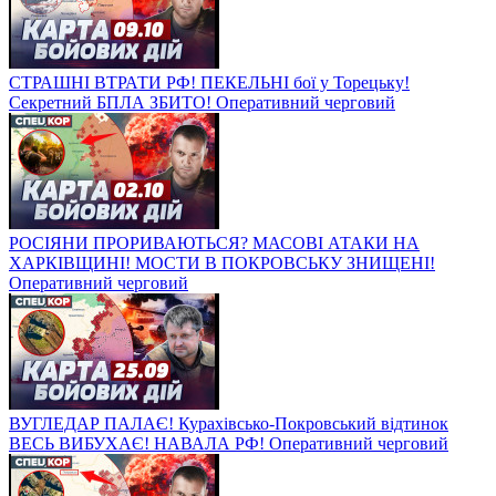
СТРАШНІ ВТРАТИ РФ! ПЕКЕЛЬНІ бої у Торецьку!
Секретний БПЛА ЗБИТО! Оперативний черговий
РОСІЯНИ ПРОРИВАЮТЬСЯ? МАСОВІ АТАКИ НА
ХАРКІВЩИНІ! МОСТИ В ПОКРОВСЬКУ ЗНИЩЕНІ!
Оперативний черговий
ВУГЛЕДАР ПАЛАЄ! Курахівсько-Покровський відтинок
ВЕСЬ ВИБУХАЄ! НАВАЛА РФ! Оперативний черговий