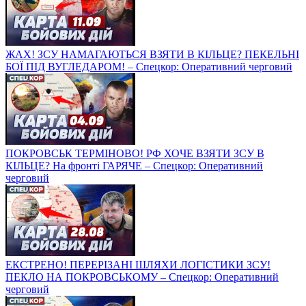
ЖАХ! ЗСУ НАМАГАЮТЬСЯ ВЗЯТИ В КІЛЬЦЕ? ПЕКЕЛЬНІ
БОЇ ПІД ВУГЛЕДАРОМ! – Спецкор: Оперативний черговий
ПОКРОВСЬК ТЕРМІНОВО! РФ ХОЧЕ ВЗЯТИ ЗСУ В
КІЛЬЦЕ? На фронті ГАРЯЧЕ – Спецкор: Оперативний
черговий
ЕКСТРЕНО! ПЕРЕРІЗАНІ ШЛЯХИ ЛОГІСТИКИ ЗСУ!
ПЕКЛО НА ПОКРОВСЬКОМУ – Спецкор: Оперативний
черговий