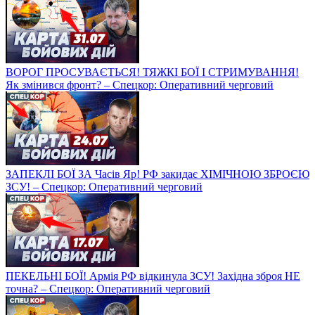
ВОРОГ ПРОСУВАЄТЬСЯ! ТЯЖКІ БОЇ І СТРИМУВАННЯ!
Як змінився фронт? – Спецкор: Оперативний черговий
ЗАПЕКЛІ БОЇ ЗА Часів Яр! РФ закидає ХІМІЧНОЮ ЗБРОЄЮ
ЗСУ! – Спецкор: Оперативний черговий
ПЕКЕЛЬНІ БОЇ! Армія РФ відкинула ЗСУ! Західна зброя НЕ
точна? – Спецкор: Оперативний черговий