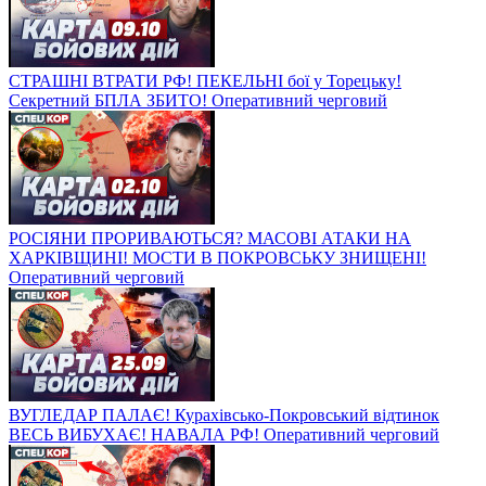
СТРАШНІ ВТРАТИ РФ! ПЕКЕЛЬНІ бої у Торецьку!
Секретний БПЛА ЗБИТО! Оперативний черговий
РОСІЯНИ ПРОРИВАЮТЬСЯ? МАСОВІ АТАКИ НА
ХАРКІВЩИНІ! МОСТИ В ПОКРОВСЬКУ ЗНИЩЕНІ!
Оперативний черговий
ВУГЛЕДАР ПАЛАЄ! Курахівсько-Покровський відтинок
ВЕСЬ ВИБУХАЄ! НАВАЛА РФ! Оперативний черговий