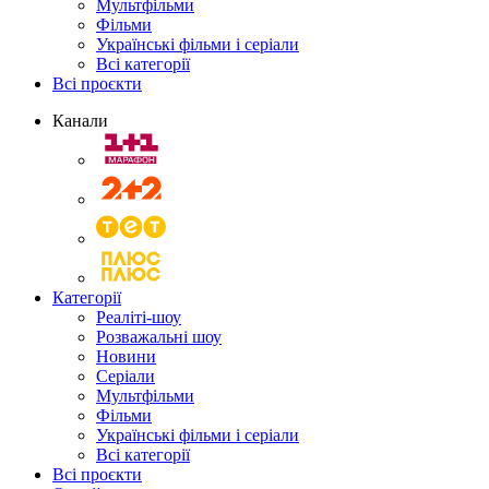
Мультфільми
Фільми
Українські фільми і серіали
Всі категорії
Всі проєкти
Канали
Категорії
Реаліті-шоу
Розважальні шоу
Новини
Серіали
Мультфільми
Фільми
Українські фільми і серіали
Всі категорії
Всі проєкти