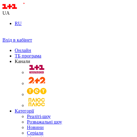
UA
RU
Вхід в кабінет
Онлайн
ТБ програма
Канали
Категорії
Реаліті-шоу
Розважальні шоу
Новини
Серіали