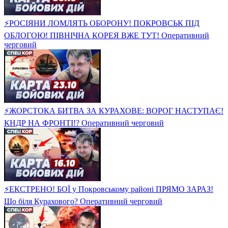
⚡️РОСІЯНИ ЛОМЛЯТЬ ОБОРОНУ! ПОКРОВСЬК ПІД
ОБЛОГОЮ! ПІВНІЧНА КОРЕЯ ВЖЕ ТУТ! Оперативний
черговий
⚡️ЖОРСТОКА БИТВА ЗА КУРАХОВЕ: ВОРОГ НАСТУПАЄ!
КНДР НА ФРОНТІ!? Оперативний черговий
⚡️ЕКСТРЕНО! БОЇ у Покровському районі ПРЯМО ЗАРАЗ!
Що біля Курахового? Оперативний черговий