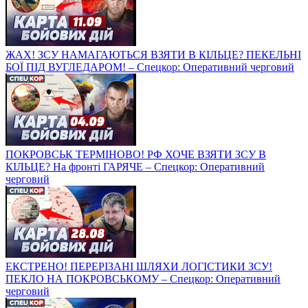
ЖАХ! ЗСУ НАМАГАЮТЬСЯ ВЗЯТИ В КІЛЬЦЕ? ПЕКЕЛЬНІ
БОЇ ПІД ВУГЛЕДАРОМ! – Спецкор: Оперативний черговий
ПОКРОВСЬК ТЕРМІНОВО! РФ ХОЧЕ ВЗЯТИ ЗСУ В
КІЛЬЦЕ? На фронті ГАРЯЧЕ – Спецкор: Оперативний
черговий
ЕКСТРЕНО! ПЕРЕРІЗАНІ ШЛЯХИ ЛОГІСТИКИ ЗСУ!
ПЕКЛО НА ПОКРОВСЬКОМУ – Спецкор: Оперативний
черговий