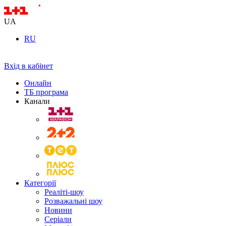
UA
RU
Вхід в кабінет
Онлайн
ТБ програма
Канали
Категорії
Реаліті-шоу
Розважальні шоу
Новини
Серіали