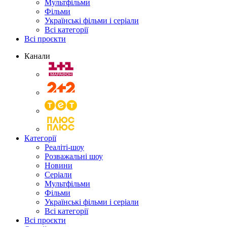
Мультфільми
Фільми
Українські фільми і серіали
Всі категорії
Всі проєкти
Канали
Категорії
Реаліті-шоу
Розважальні шоу
Новини
Серіали
Мультфільми
Фільми
Українські фільми і серіали
Всі категорії
Всі проєкти