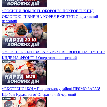
⚡️РОСІЯНИ ЛОМЛЯТЬ ОБОРОНУ! ПОКРОВСЬК ПІД
ОБЛОГОЮ! ПІВНІЧНА КОРЕЯ ВЖЕ ТУТ! Оперативний
черговий
⚡️ЖОРСТОКА БИТВА ЗА КУРАХОВЕ: ВОРОГ НАСТУПАЄ!
КНДР НА ФРОНТІ!? Оперативний черговий
⚡️ЕКСТРЕНО! БОЇ у Покровському районі ПРЯМО ЗАРАЗ!
Що біля Курахового? Оперативний черговий