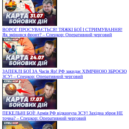
ВОРОГ ПРОСУВАЄТЬСЯ! ТЯЖКІ БОЇ І СТРИМУВАННЯ!
Як змінився фронт? – Спецкор: Оперативний черговий
ЗАПЕКЛІ БОЇ ЗА Часів Яр! РФ закидає ХІМІЧНОЮ ЗБРОЄЮ
ЗСУ! – Спецкор: Оперативний черговий
ПЕКЕЛЬНІ БОЇ! Армія РФ відкинула ЗСУ! Західна зброя НЕ
точна? – Спецкор: Оперативний черговий