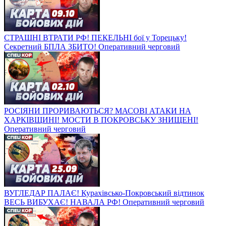
СТРАШНІ ВТРАТИ РФ! ПЕКЕЛЬНІ бої у Торецьку!
Секретний БПЛА ЗБИТО! Оперативний черговий
РОСІЯНИ ПРОРИВАЮТЬСЯ? МАСОВІ АТАКИ НА
ХАРКІВЩИНІ! МОСТИ В ПОКРОВСЬКУ ЗНИЩЕНІ!
Оперативний черговий
ВУГЛЕДАР ПАЛАЄ! Курахівсько-Покровський відтинок
ВЕСЬ ВИБУХАЄ! НАВАЛА РФ! Оперативний черговий