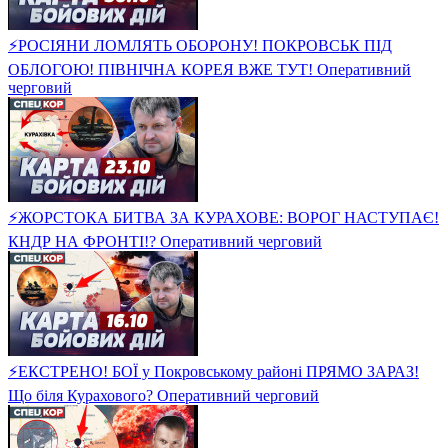
⚡️РОСІЯНИ ЛОМЛЯТЬ ОБОРОНУ! ПОКРОВСЬК ПІД
ОБЛОГОЮ! ПІВНІЧНА КОРЕЯ ВЖЕ ТУТ! Оперативний
черговий
⚡️ЖОРСТОКА БИТВА ЗА КУРАХОВЕ: ВОРОГ НАСТУПАЄ!
КНДР НА ФРОНТІ!? Оперативний черговий
⚡️ЕКСТРЕНО! БОЇ у Покровському районі ПРЯМО ЗАРАЗ!
Що біля Курахового? Оперативний черговий