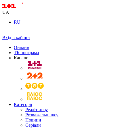
UA
RU
Вхід в кабінет
Онлайн
ТБ програма
Канали
Категорії
Реаліті-шоу
Розважальні шоу
Новини
Серіали