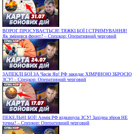
ВОРОГ ПРОСУВАЄТЬСЯ! ТЯЖКІ БОЇ І СТРИМУВАННЯ!
Як змінився фронт? – Спецкор: Оперативний черговий
ЗАПЕКЛІ БОЇ ЗА Часів Яр! РФ закидає ХІМІЧНОЮ ЗБРОЄЮ
ЗСУ! – Спецкор: Оперативний черговий
ПЕКЕЛЬНІ БОЇ! Армія РФ відкинула ЗСУ! Західна зброя НЕ
точна? – Спецкор: Оперативний черговий