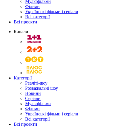
Мультфільми
Фільми
Українські фільми і серіали
Всі категорії
Всі проєкти
Канали
Категорії
Реаліті-шоу
Розважальні шоу
Новини
Серіали
Мультфільми
Фільми
Українські фільми і серіали
Всі категорії
Всі проєкти