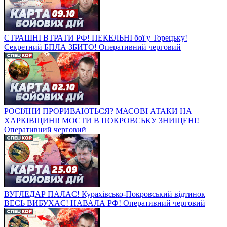
СТРАШНІ ВТРАТИ РФ! ПЕКЕЛЬНІ бої у Торецьку!
Секретний БПЛА ЗБИТО! Оперативний черговий
РОСІЯНИ ПРОРИВАЮТЬСЯ? МАСОВІ АТАКИ НА
ХАРКІВЩИНІ! МОСТИ В ПОКРОВСЬКУ ЗНИЩЕНІ!
Оперативний черговий
ВУГЛЕДАР ПАЛАЄ! Курахівсько-Покровський відтинок
ВЕСЬ ВИБУХАЄ! НАВАЛА РФ! Оперативний черговий