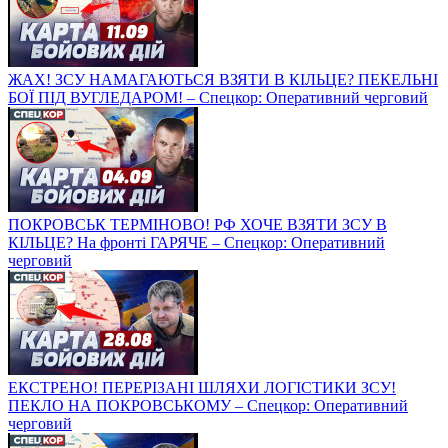
ЖАХ! ЗСУ НАМАГАЮТЬСЯ ВЗЯТИ В КІЛЬЦЕ? ПЕКЕЛЬНІ
БОЇ ПІД ВУГЛЕДАРОМ! – Спецкор: Оперативний черговий
ПОКРОВСЬК ТЕРМІНОВО! РФ ХОЧЕ ВЗЯТИ ЗСУ В
КІЛЬЦЕ? На фронті ГАРЯЧЕ – Спецкор: Оперативний
черговий
ЕКСТРЕНО! ПЕРЕРІЗАНІ ШЛЯХИ ЛОГІСТИКИ ЗСУ!
ПЕКЛО НА ПОКРОВСЬКОМУ – Спецкор: Оперативний
черговий