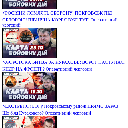
⚡️РОСІЯНИ ЛОМЛЯТЬ ОБОРОНУ! ПОКРОВСЬК ПІД
ОБЛОГОЮ! ПІВНІЧНА КОРЕЯ ВЖЕ ТУТ! Оперативний
черговий
⚡️ЖОРСТОКА БИТВА ЗА КУРАХОВЕ: ВОРОГ НАСТУПАЄ!
КНДР НА ФРОНТІ!? Оперативний черговий
⚡️ЕКСТРЕНО! БОЇ у Покровському районі ПРЯМО ЗАРАЗ!
Що біля Курахового? Оперативний черговий