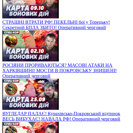
СТРАШНІ ВТРАТИ РФ! ПЕКЕЛЬНІ бої у Торецьку!
Секретний БПЛА ЗБИТО! Оперативний черговий
РОСІЯНИ ПРОРИВАЮТЬСЯ? МАСОВІ АТАКИ НА
ХАРКІВЩИНІ! МОСТИ В ПОКРОВСЬКУ ЗНИЩЕНІ!
Оперативний черговий
ВУГЛЕДАР ПАЛАЄ! Курахівсько-Покровський відтинок
ВЕСЬ ВИБУХАЄ! НАВАЛА РФ! Оперативний черговий