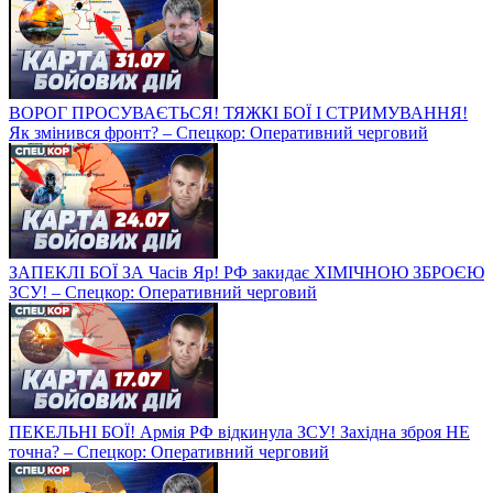
ВОРОГ ПРОСУВАЄТЬСЯ! ТЯЖКІ БОЇ І СТРИМУВАННЯ!
Як змінився фронт? – Спецкор: Оперативний черговий
ЗАПЕКЛІ БОЇ ЗА Часів Яр! РФ закидає ХІМІЧНОЮ ЗБРОЄЮ
ЗСУ! – Спецкор: Оперативний черговий
ПЕКЕЛЬНІ БОЇ! Армія РФ відкинула ЗСУ! Західна зброя НЕ
точна? – Спецкор: Оперативний черговий