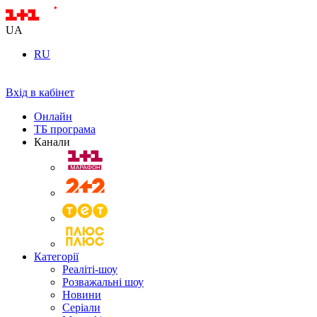
UA
RU
Вхід в кабінет
Онлайн
ТБ програма
Канали
Категорії
Реаліті-шоу
Розважальні шоу
Новини
Серіали