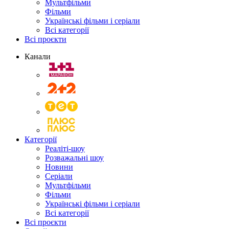
Мультфільми
Фільми
Українські фільми і серіали
Всі категорії
Всі проєкти
Канали
Категорії
Реаліті-шоу
Розважальні шоу
Новини
Серіали
Мультфільми
Фільми
Українські фільми і серіали
Всі категорії
Всі проєкти