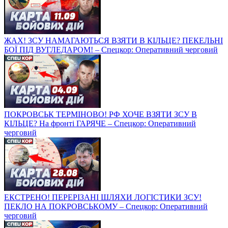
ЖАХ! ЗСУ НАМАГАЮТЬСЯ ВЗЯТИ В КІЛЬЦЕ? ПЕКЕЛЬНІ
БОЇ ПІД ВУГЛЕДАРОМ! – Спецкор: Оперативний черговий
ПОКРОВСЬК ТЕРМІНОВО! РФ ХОЧЕ ВЗЯТИ ЗСУ В
КІЛЬЦЕ? На фронті ГАРЯЧЕ – Спецкор: Оперативний
черговий
ЕКСТРЕНО! ПЕРЕРІЗАНІ ШЛЯХИ ЛОГІСТИКИ ЗСУ!
ПЕКЛО НА ПОКРОВСЬКОМУ – Спецкор: Оперативний
черговий