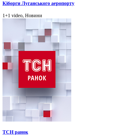
Кіборги Луганського аеропорту
1+1 video, Новини
ТСН ранок