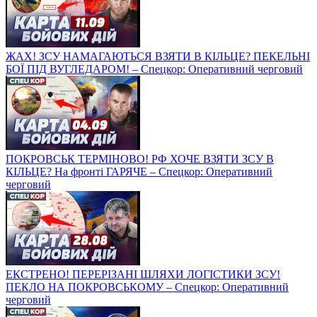
ЖАХ! ЗСУ НАМАГАЮТЬСЯ ВЗЯТИ В КІЛЬЦЕ? ПЕКЕЛЬНІ
БОЇ ПІД ВУГЛЕДАРОМ! – Спецкор: Оперативний черговий
ПОКРОВСЬК ТЕРМІНОВО! РФ ХОЧЕ ВЗЯТИ ЗСУ В
КІЛЬЦЕ? На фронті ГАРЯЧЕ – Спецкор: Оперативний
черговий
ЕКСТРЕНО! ПЕРЕРІЗАНІ ШЛЯХИ ЛОГІСТИКИ ЗСУ!
ПЕКЛО НА ПОКРОВСЬКОМУ – Спецкор: Оперативний
черговий