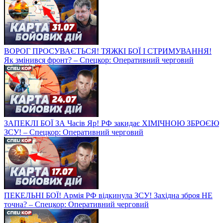
ВОРОГ ПРОСУВАЄТЬСЯ! ТЯЖКІ БОЇ І СТРИМУВАННЯ!
Як змінився фронт? – Спецкор: Оперативний черговий
ЗАПЕКЛІ БОЇ ЗА Часів Яр! РФ закидає ХІМІЧНОЮ ЗБРОЄЮ
ЗСУ! – Спецкор: Оперативний черговий
ПЕКЕЛЬНІ БОЇ! Армія РФ відкинула ЗСУ! Західна зброя НЕ
точна? – Спецкор: Оперативний черговий