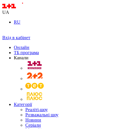
UA
RU
Вхід в кабінет
Онлайн
ТБ програма
Канали
Категорії
Реаліті-шоу
Розважальні шоу
Новини
Серіали