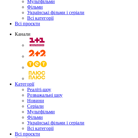
Мультфільми
Фільми
Українські фільми і серіали
Всі категорії
Всі проєкти
Канали
Категорії
Реаліті-шоу
Розважальні шоу
Новини
Серіали
Мультфільми
Фільми
Українські фільми і серіали
Всі категорії
Всі проєкти