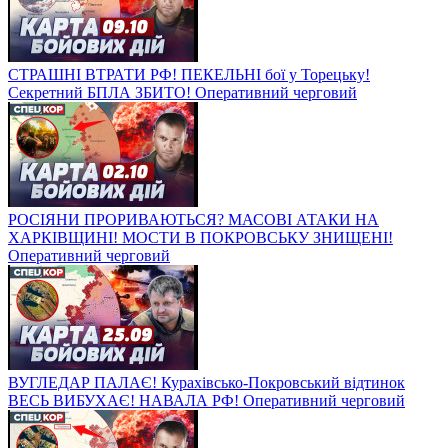
СТРАШНІ ВТРАТИ РФ! ПЕКЕЛЬНІ бої у Торецьку!
Секретний БПЛА ЗБИТО! Оперативний черговий
РОСІЯНИ ПРОРИВАЮТЬСЯ? МАСОВІ АТАКИ НА
ХАРКІВЩИНІ! МОСТИ В ПОКРОВСЬКУ ЗНИЩЕНІ!
Оперативний черговий
ВУГЛЕДАР ПАЛАЄ! Курахівсько-Покровський відтинок
ВЕСЬ ВИБУХАЄ! НАВАЛА РФ! Оперативний черговий