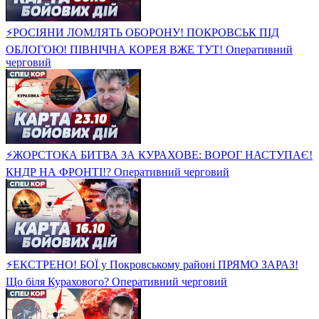
⚡️РОСІЯНИ ЛОМЛЯТЬ ОБОРОНУ! ПОКРОВСЬК ПІД
ОБЛОГОЮ! ПІВНІЧНА КОРЕЯ ВЖЕ ТУТ! Оперативний
черговий
⚡️ЖОРСТОКА БИТВА ЗА КУРАХОВЕ: ВОРОГ НАСТУПАЄ!
КНДР НА ФРОНТІ!? Оперативний черговий
⚡️ЕКСТРЕНО! БОЇ у Покровському районі ПРЯМО ЗАРАЗ!
Що біля Курахового? Оперативний черговий