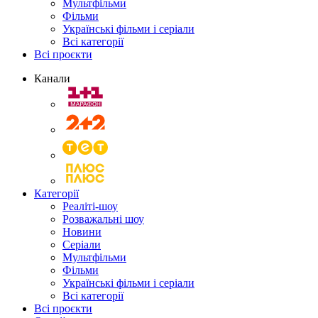
Мультфільми
Фільми
Українські фільми і серіали
Всі категорії
Всі проєкти
Канали
Категорії
Реаліті-шоу
Розважальні шоу
Новини
Серіали
Мультфільми
Фільми
Українські фільми і серіали
Всі категорії
Всі проєкти