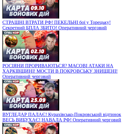
СТРАШНІ ВТРАТИ РФ! ПЕКЕЛЬНІ бої у Торецьку!
Секретний БПЛА ЗБИТО! Оперативний черговий
РОСІЯНИ ПРОРИВАЮТЬСЯ? МАСОВІ АТАКИ НА
ХАРКІВЩИНІ! МОСТИ В ПОКРОВСЬКУ ЗНИЩЕНІ!
Оперативний черговий
ВУГЛЕДАР ПАЛАЄ! Курахівсько-Покровський відтинок
ВЕСЬ ВИБУХАЄ! НАВАЛА РФ! Оперативний черговий