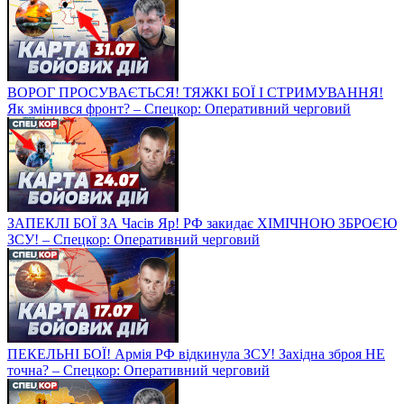
ВОРОГ ПРОСУВАЄТЬСЯ! ТЯЖКІ БОЇ І СТРИМУВАННЯ!
Як змінився фронт? – Спецкор: Оперативний черговий
ЗАПЕКЛІ БОЇ ЗА Часів Яр! РФ закидає ХІМІЧНОЮ ЗБРОЄЮ
ЗСУ! – Спецкор: Оперативний черговий
ПЕКЕЛЬНІ БОЇ! Армія РФ відкинула ЗСУ! Західна зброя НЕ
точна? – Спецкор: Оперативний черговий