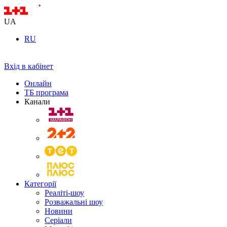
UA
RU
Вхід в кабінет
Онлайн
ТБ програма
Канали
Категорії
Реаліті-шоу
Розважальні шоу
Новини
Серіали