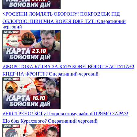
⚡️РОСІЯНИ ЛОМЛЯТЬ ОБОРОНУ! ПОКРОВСЬК ПІД
ОБЛОГОЮ! ПІВНІЧНА КОРЕЯ ВЖЕ ТУТ! Оперативний
черговий
⚡️ЖОРСТОКА БИТВА ЗА КУРАХОВЕ: ВОРОГ НАСТУПАЄ!
КНДР НА ФРОНТІ!? Оперативний черговий
⚡️ЕКСТРЕНО! БОЇ у Покровському районі ПРЯМО ЗАРАЗ!
Що біля Курахового? Оперативний черговий