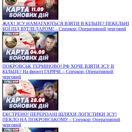
ЖАХ! ЗСУ НАМАГАЮТЬСЯ ВЗЯТИ В КІЛЬЦЕ? ПЕКЕЛЬНІ
БОЇ ПІД ВУГЛЕДАРОМ! – Спецкор: Оперативний черговий
ПОКРОВСЬК ТЕРМІНОВО! РФ ХОЧЕ ВЗЯТИ ЗСУ В
КІЛЬЦЕ? На фронті ГАРЯЧЕ – Спецкор: Оперативний
черговий
ЕКСТРЕНО! ПЕРЕРІЗАНІ ШЛЯХИ ЛОГІСТИКИ ЗСУ!
ПЕКЛО НА ПОКРОВСЬКОМУ – Спецкор: Оперативний
черговий