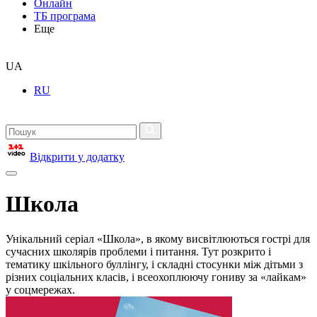
Онлайн
ТБ програма
Еще
UA
RU
Відкрити у додатку
Школа
Унікальний серіал «Школа», в якому висвітлюються гострі для
сучасних школярів проблеми і питання. Тут розкрито і
тематику шкільного буллінгу, і складні стосунки між дітьми з
різних соціальних класів, і всеохоплюючу гониву за «лайкам»
у соцмережах.