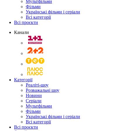
Мультфільми
Фільми
Українські фільми і серіали
Всі категорії
Всі проєкти
Канали
Категорії
Реаліті-шоу
Розважальні шоу
Новини
Серіали
Мультфільми
Фільми
Українські фільми і серіали
Всі категорії
Всі проєкти