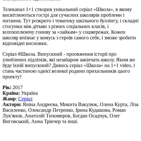
Телеканал 1+1 створив унікальний серіал «Школа», в якому
висвітлюються гострі для сучасних школярів проблеми і
питання. Тут розкрито і тематику шкільного буллінгу, і складні
стосунки між дітьми з різних соціальних класів, і
всеохоплюючу гониву за «лайкам» у соцмережах. Кожен
школяр впізнає у комусь з героїв самого себе, і зможе зробити
відповідні висновки.
Серіал #Школа. Випускний - проовження історії про
улюблених підлітків, які незабаром закінчать школу. Яким же
буде їхній випускний? Дивись серіал «Школа» на 1+1 video, і
стань частиною однієї великої родини прихильників цього
проекту!
Рік:
2017
Країна:
Україна
Жанр
:
Серіал
Актори:
Яніна Андреєва, Микита Вакулюк, Олена Курта, Ліза
Василенко, Олександр Петренко, Ірина Кудашова, Роман
Лук'янов, Анатолій Тихомиров, Богдан Осадчук, Олег
Виговський, Анна Трінчер та інші.