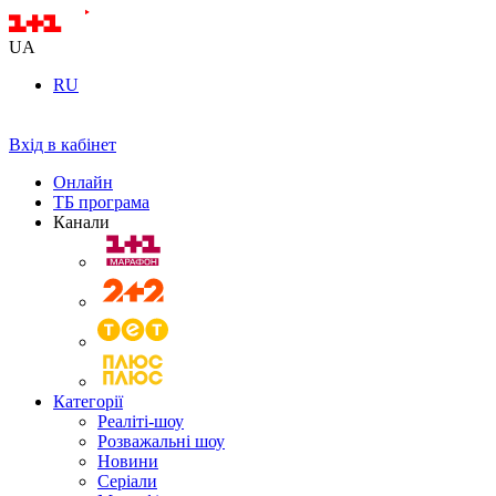
UA
RU
Вхід в кабінет
Онлайн
ТБ програма
Канали
Категорії
Реаліті-шоу
Розважальні шоу
Новини
Серіали