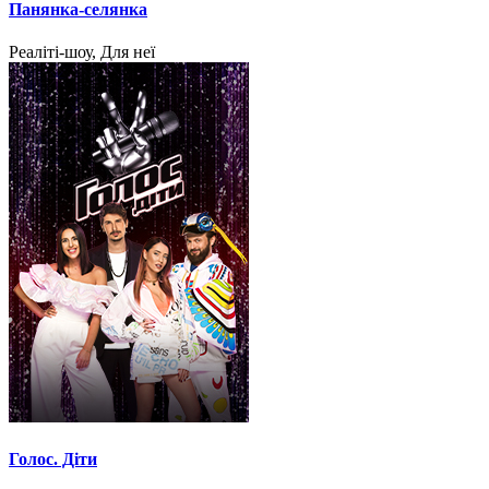
Панянка-селянка
Реаліті-шоу, Для неї
Голос. Діти