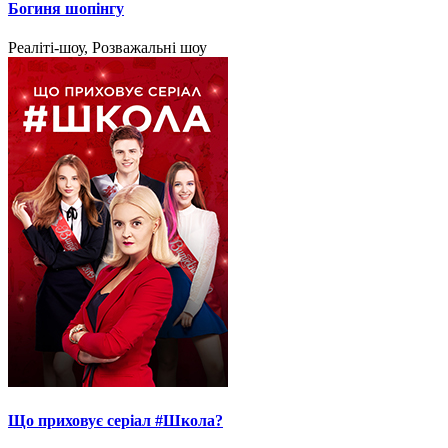
Богиня шопінгу
Реаліті-шоу, Розважальні шоу
Що приховує серіал #Школа?