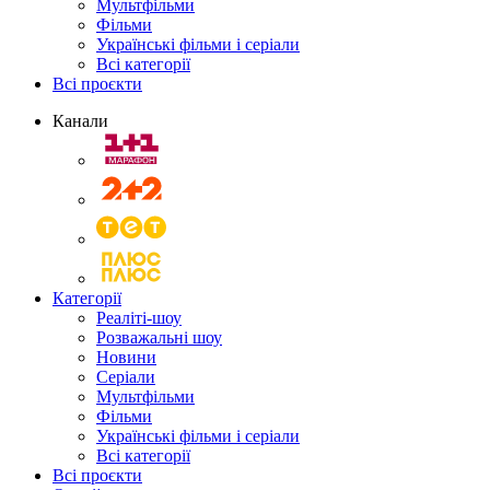
Мультфільми
Фільми
Українські фільми і серіали
Всі категорії
Всі проєкти
Канали
Категорії
Реаліті-шоу
Розважальні шоу
Новини
Серіали
Мультфільми
Фільми
Українські фільми і серіали
Всі категорії
Всі проєкти