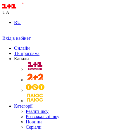
UA
RU
Вхід в кабінет
Онлайн
ТБ програма
Канали
Категорії
Реаліті-шоу
Розважальні шоу
Новини
Серіали