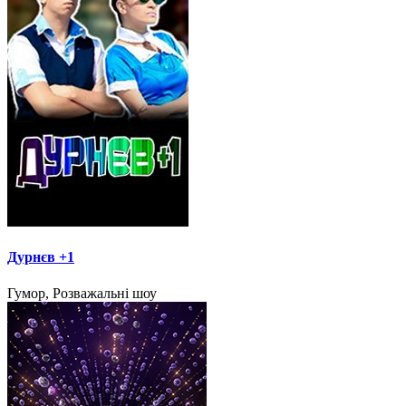
Дурнєв +1
Гумор, Розважальні шоу