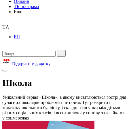
Онлайн
ТБ програма
Еще
UA
RU
Відкрити у додатку
Школа
Унікальний серіал «Школа», в якому висвітлюються гострі для
сучасних школярів проблеми і питання. Тут розкрито і
тематику шкільного буллінгу, і складні стосунки між дітьми з
різних соціальних класів, і всеохоплюючу гониву за «лайкам»
у соцмережах.