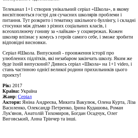
Телеканал 1+1 створив унікальний серіал «Школа», в якому
висвітлюються гострі для сучасних школярів проблеми і
питання. Тут розкрито і тематику шкільного буллінгу, і складні
стосунки між дітьми з різних соціальних класів, і
всеохоплюючу гониву за «лайкам» у соцмережах. Кожен
школяр впізнає у комусь з героїв самого себе, і зможе зробити
відповідні висновки.
Серіал #Школа. Випускний - проовження історії про
улюблених підлітків, які незабаром закінчать школу. Яким же
буде їхній випускний? Дивись серіал «Школа» на 1+1 video, і
стань частиною однієї великої родини прихильників цього
проекту!
Рік:
2017
Країна:
Україна
Жанр
:
Серіал
Актори:
Яніна Андреєва, Микита Вакулюк, Олена Курта, Ліза
Василенко, Олександр Петренко, Ірина Кудашова, Роман
Лук'янов, Анатолій Тихомиров, Богдан Осадчук, Олег
Виговський, Анна Трінчер та інші.