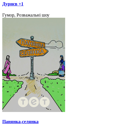
Дурнєв +1
Гумор, Розважальні шоу
Панянка-селянка