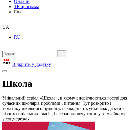
Онлайн
ТБ програма
Еще
UA
RU
Відкрити у додатку
Школа
Унікальний серіал «Школа», в якому висвітлюються гострі для
сучасних школярів проблеми і питання. Тут розкрито і
тематику шкільного буллінгу, і складні стосунки між дітьми з
різних соціальних класів, і всеохоплюючу гониву за «лайкам»
у соцмережах.