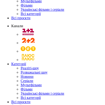
Мультфільми
Фільми
Українські фільми і серіали
Всі категорії
Всі проєкти
Канали
Категорії
Реаліті-шоу
Розважальні шоу
Новини
Серіали
Мультфільми
Фільми
Українські фільми і серіали
Всі категорії
Всі проєкти