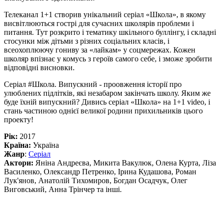
Телеканал 1+1 створив унікальний серіал «Школа», в якому
висвітлюються гострі для сучасних школярів проблеми і
питання. Тут розкрито і тематику шкільного буллінгу, і складні
стосунки між дітьми з різних соціальних класів, і
всеохоплюючу гониву за «лайкам» у соцмережах. Кожен
школяр впізнає у комусь з героїв самого себе, і зможе зробити
відповідні висновки.
Серіал #Школа. Випускний - проовження історії про
улюблених підлітків, які незабаром закінчать школу. Яким же
буде їхній випускний? Дивись серіал «Школа» на 1+1 video, і
стань частиною однієї великої родини прихильників цього
проекту!
Рік:
2017
Країна:
Україна
Жанр
:
Серіал
Актори:
Яніна Андреєва, Микита Вакулюк, Олена Курта, Ліза
Василенко, Олександр Петренко, Ірина Кудашова, Роман
Лук'янов, Анатолій Тихомиров, Богдан Осадчук, Олег
Виговський, Анна Трінчер та інші.