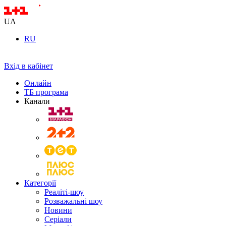
UA
RU
Вхід в кабінет
Онлайн
ТБ програма
Канали
Категорії
Реаліті-шоу
Розважальні шоу
Новини
Серіали