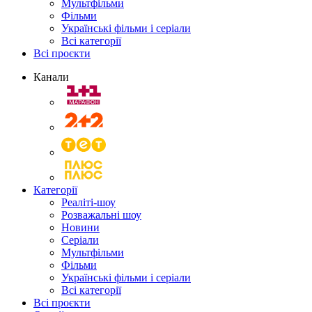
Мультфільми
Фільми
Українські фільми і серіали
Всі категорії
Всі проєкти
Канали
Категорії
Реаліті-шоу
Розважальні шоу
Новини
Серіали
Мультфільми
Фільми
Українські фільми і серіали
Всі категорії
Всі проєкти