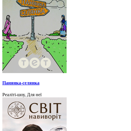
Панянка-селянка
Реаліті-шоу, Для неї