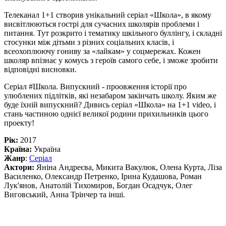
Телеканал 1+1 створив унікальний серіал «Школа», в якому
висвітлюються гострі для сучасних школярів проблеми і
питання. Тут розкрито і тематику шкільного буллінгу, і складні
стосунки між дітьми з різних соціальних класів, і
всеохоплюючу гониву за «лайкам» у соцмережах. Кожен
школяр впізнає у комусь з героїв самого себе, і зможе зробити
відповідні висновки.
Серіал #Школа. Випускний - проовження історії про
улюблених підлітків, які незабаром закінчать школу. Яким же
буде їхній випускний? Дивись серіал «Школа» на 1+1 video, і
стань частиною однієї великої родини прихильників цього
проекту!
Рік:
2017
Країна:
Україна
Жанр
:
Серіал
Актори:
Яніна Андреєва, Микита Вакулюк, Олена Курта, Ліза
Василенко, Олександр Петренко, Ірина Кудашова, Роман
Лук'янов, Анатолій Тихомиров, Богдан Осадчук, Олег
Виговський, Анна Трінчер та інші.