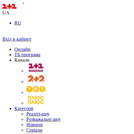
UA
RU
Вхід в кабінет
Онлайн
ТБ програма
Канали
Категорії
Реаліті-шоу
Розважальні шоу
Новини
Серіали