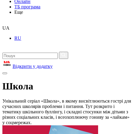
Онлайн
ТБ програма
Еще
UA
RU
Відкрити у додатку
Школа
Унікальний серіал «Школа», в якому висвітлюються гострі для
сучасних школярів проблеми і питання. Тут розкрито і
тематику шкільного буллінгу, і складні стосунки між дітьми з
різних соціальних класів, і всеохоплюючу гониву за «лайкам»
у соцмережах.