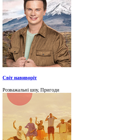
Світ навиворіт
Розважальні шоу, Пригоди