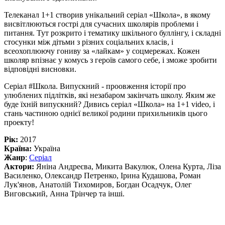
Телеканал 1+1 створив унікальний серіал «Школа», в якому
висвітлюються гострі для сучасних школярів проблеми і
питання. Тут розкрито і тематику шкільного буллінгу, і складні
стосунки між дітьми з різних соціальних класів, і
всеохоплюючу гониву за «лайкам» у соцмережах. Кожен
школяр впізнає у комусь з героїв самого себе, і зможе зробити
відповідні висновки.
Серіал #Школа. Випускний - проовження історії про
улюблених підлітків, які незабаром закінчать школу. Яким же
буде їхній випускний? Дивись серіал «Школа» на 1+1 video, і
стань частиною однієї великої родини прихильників цього
проекту!
Рік:
2017
Країна:
Україна
Жанр
:
Серіал
Актори:
Яніна Андреєва, Микита Вакулюк, Олена Курта, Ліза
Василенко, Олександр Петренко, Ірина Кудашова, Роман
Лук'янов, Анатолій Тихомиров, Богдан Осадчук, Олег
Виговський, Анна Трінчер та інші.