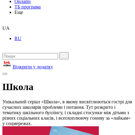
Онлайн
ТБ програма
Еще
UA
RU
Відкрити у додатку
Школа
Унікальний серіал «Школа», в якому висвітлюються гострі для
сучасних школярів проблеми і питання. Тут розкрито і
тематику шкільного буллінгу, і складні стосунки між дітьми з
різних соціальних класів, і всеохоплюючу гониву за «лайкам»
у соцмережах.