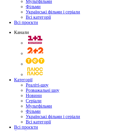
Мультфільми
Фільми
Українські фільми і серіали
Всі категорії
Всі проєкти
Канали
Категорії
Реаліті-шоу
Розважальні шоу
Новини
Серіали
Мультфільми
Фільми
Українські фільми і серіали
Всі категорії
Всі проєкти