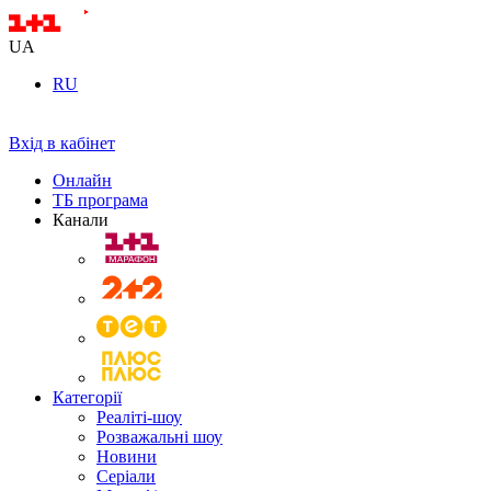
UA
RU
Вхід в кабінет
Онлайн
ТБ програма
Канали
Категорії
Реаліті-шоу
Розважальні шоу
Новини
Серіали